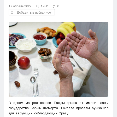
Кызылорда
19 апрель 2022
1958
0
Павлодар
Добавить в избранное
Петропавловск
Семей
Талдыкорган
Тараз
Туркестан
Уральск
Усть-Каменогорск
Шымкент
В одном из ресторанов Талдыкоргана от имени главы
государства Касым-Жомарта Токаева провели ауызашар
для верующих, соблюдающих Оразу.