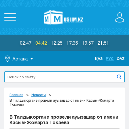
02:47
04:42
12:25
17:36
19:57
21:51
Астана
ҚАЗ
РУС
QAZ
Астана
Алматы
Актау
Актобе
Главная
Новости
Атырау
В Талдыкоргане провели ауызашар от имени Касым-Жомарта
Токаева
Жезказган
Караганда
В Талдыкоргане провели ауызашар от имени
Кокшетау
Касым-Жомарта Токаева
Костанай