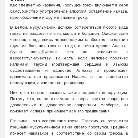
Как следует из названия, «большой грех» включает в себя
самоубийство, употребление алкоголя, оставление намаза,
прелюбодеяние и другие тяжкие грехи.
В целом, мусульманин должен остерегаться любого вида
греха, не разделяя его на малый и большой. Однако, если
человек, поддавшись человеческим слабостям, совершил
один из больших грехов, тогда, с точки зрения Ахлю-с-
Сунна валь-Джама’а, это не относится к
вероотступничеству. То есть, если человек произнёс
калима-и таухид (подтверждая сердцем и языком
существование и единство Аллаха) и продолжает
принимать все предписания Ислама, он не становится
неверующим, а считается грешником.
Никто не вправе называть такого человека неверующим.
Потому что, он не отступил от веры, считая запретное
дозволенным и дозволенное запретным. Наоборот, он
признает Ислам и принимает все его предписания.
Его вина - это совершение греха. Поэтому, он останется
грешным мусульманином из-за своего проступка. Грешник
понесёт наказание в соответствие со своим грехом, а