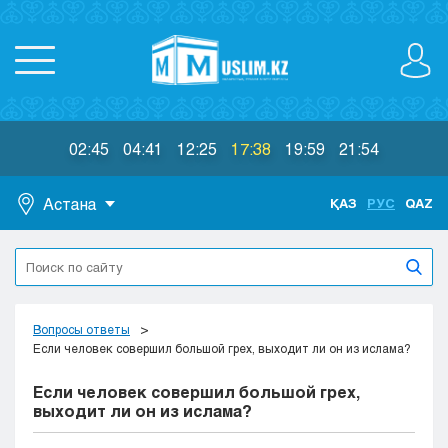
02:45
04:41
12:25
17:38
19:59
21:54
Астана
ҚАЗ
РУС
QAZ
Астана
Алматы
Актау
Актобе
Вопросы ответы
Атырау
Если человек совершил большой грех, выходит ли он из ислама?
Жезказган
Если человек совершил большой грех,
Караганда
выходит ли он из ислама?
Кокшетау
Костанай