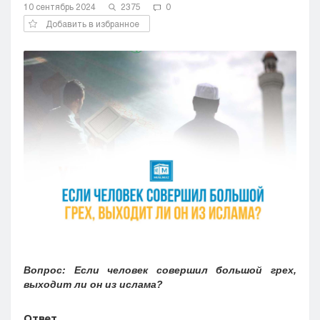
10 сентябрь 2024
2375
0
Кызылорда
Добавить в избранное
Павлодар
Петропавловск
Семей
Талдыкорган
Тараз
Туркестан
Уральск
Усть-Каменогорск
Шымкент
Вопрос: Если человек совершил большой грех,
выходит ли он из ислама?
Ответ