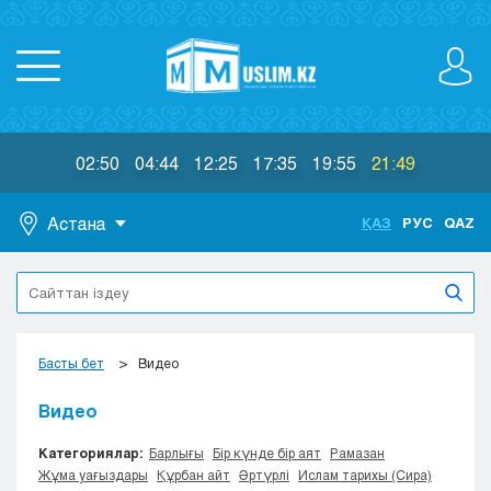
02:50
04:44
12:25
17:35
19:55
21:49
Астана
ҚАЗ
РУС
QAZ
Астана
Алматы
Актау
Актобе
Басты бет
Видео
Атырау
Жезказган
Видео
Караганда
Категориялар:
Барлығы
Бір күнде бір аят
Рамазан
Кокшетау
Жұма уағыздары
Құрбан айт
Әртүрлі
Ислам тарихы (Сира)
Костанай