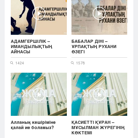
АДАМГЕРШІЛІК –
БАБАЛАР ДІНІ –
ИМАНДЫЛЫҚТЫҢ
ҰРПАҚТЫҢ РУХАНИ
АЙНАСЫ
ӨЗЕГІ
1424
1578
Алланың кешіріміне
ҚАСИЕТТІ ҚҰРАН –
қалай ие боламыз?
МҰСЫЛМАН ЖҮРЕГІНІҢ
КӨКТЕМІ