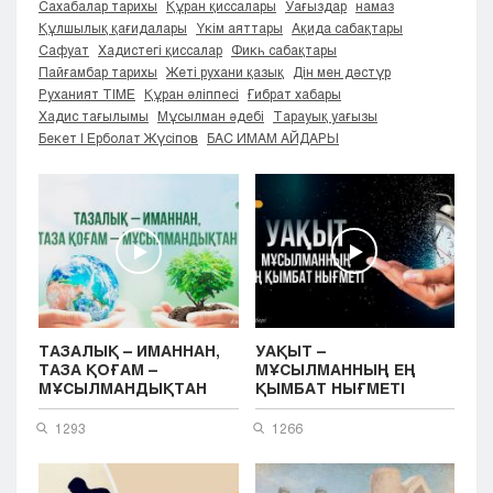
Сахабалар тарихы
Құран қиссалары
Уағыздар
намаз
Кызылорда
Құлшылық қағидалары
Үкім аяттары
Ақида сабақтары
Павлодар
Сафуат
Хадистегі қиссалар
Фикһ сабақтары
Пайғамбар тарихы
Жеті рухани қазық
Дін мен дәстүр
Петропавловск
Руханият TIME
Құран әліппесі
Ғибрат хабары
Семей
Хадис тағылымы
Мұсылман әдебі
Тарауық уағызы
Талдыкорган
Бекет | Ерболат Жүсіпов
БАС ИМАМ АЙДАРЫ
Тараз
Туркестан
Уральск
Усть-Каменогорск
Шымкент
ТАЗАЛЫҚ – ИМАННАН,
УАҚЫТ –
ТАЗА ҚОҒАМ –
МҰСЫЛМАННЫҢ ЕҢ
МҰСЫЛМАНДЫҚТАН
ҚЫМБАТ НЫҒМЕТІ
1293
1266