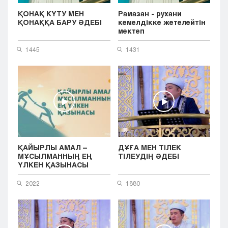
ҚОНАҚ КҮТУ МЕН
Рамазан - рухани
ҚОНАҚҚА БАРУ ӘДЕБІ
кемелдікке жетелейтін
мектеп
1445
1431
ҚАЙЫРЛЫ АМАЛ –
ДҰҒА МЕН ТІЛЕК
МҰСЫЛМАННЫҢ ЕҢ
ТІЛЕУДІҢ ӘДЕБІ
ҮЛКЕН ҚАЗЫНАСЫ
2022
1880