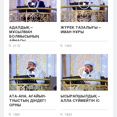
АДАЛДЫҚ –
ЖҮРЕК ТАЗАЛЫҒЫ –
МҰСЫЛМАН
ИМАН НҰРЫ
БОЛМЫСЫНЫҢ
АЙНАСЫ
2172
1955
АТА-АНА, АҒАЙЫН-
ЫСЫРАПШЫЛДЫҚ –
ТУЫСТЫҢ ДІНДЕГІ
АЛЛА СҮЙМЕЙТІН ІС
ОРНЫ
1861
1833