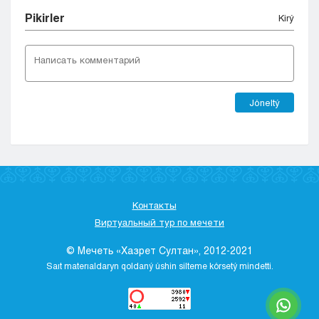
Pіkіrler
Kіrý
Jóneltý
Контакты
Виртуальный тур по мечети
© Мечеть «Хазрет Султан», 2012-2021
Saıt materıaldaryn qoldaný úshіn sіlteme kórsetý mіndettі.