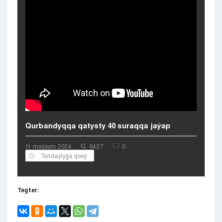
Kyzylorda
Pavlodar
Petropavlovsk
Semeı
Taldykorgan
Taraz
Týrkestan
Ýralsk
Ýst-Kamenogorsk
Shymkent
Qurbandyqqa qatysty 40 suraqqa jaýap
11 maýsym 2024
6427
0
Tańdaýlyǵa qosý
Tegter: