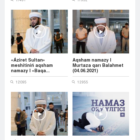
«Áziret Sultan»
Aqsham namazy |
meshitiniń aqsham
Murtaza qarı Balahmet
namazy | «Baqa...
(04.06.2021)
12095
12955