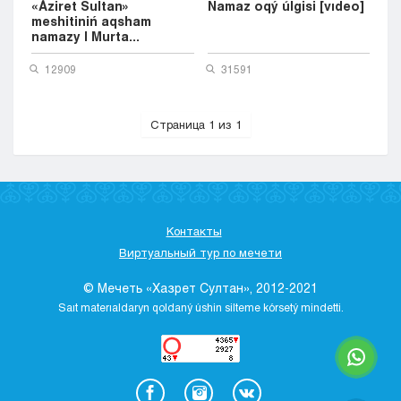
«Áziret Sultan»
Namaz oqý úlgisi [vıdeo]
meshitiniń aqsham
namazy | Murta...
12909
31591
Страница 1 из 1
Контакты
Виртуальный тур по мечети
© Мечеть «Хазрет Султан», 2012-2021
Saıt materıaldaryn qoldaný úshіn sіlteme kórsetý mіndettі.