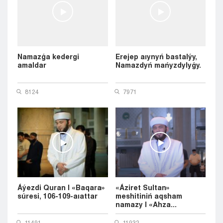
Namazǵa kedergi
Erejep aıynyń bastalýy,
amaldar
Namazdyń mańyzdylyǵy.
8124
7971
Áýezdi Quran | «Baqara»
«Áziret Sultan»
súresi, 106-109-aıattar
meshitiniń aqsham
namazy | «Ahza...
11491
11932