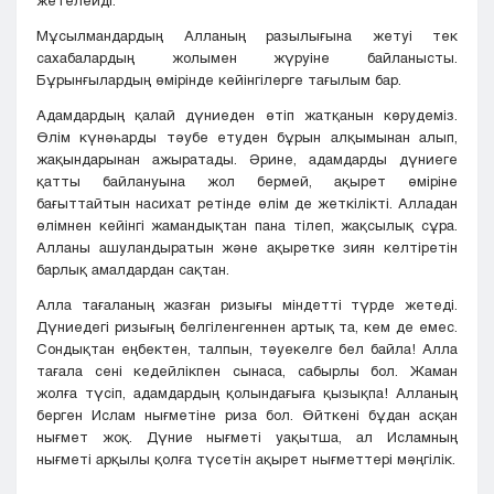
жетелейді.
Мұсылмандардың Алланың разылығына жетуі тек
сахабалардың жолымен жүруіне байланысты.
Бұрынғылардың өмірінде кейінгілерге тағылым бар.
Адамдардың қалай дүниеден өтіп жатқанын көрудеміз.
Өлім күнәһарды тәубе етуден бұрын алқымынан алып,
жақындарынан ажыратады. Әрине, адамдарды дүниеге
қатты байлануына жол бермей, ақырет өміріне
бағыттайтын насихат ретінде өлім де жеткілікті. Алладан
өлімнен кейінгі жамандықтан пана тілеп, жақсылық сұра.
Алланы ашуландыратын және ақыретке зиян келтіретін
барлық амалдардан сақтан.
Алла тағаланың жазған ризығы міндетті түрде жетеді.
Дүниедегі ризығың белгіленгеннен артық та, кем де емес.
Сондықтан еңбектен, талпын, тәуекелге бел байла! Алла
тағала сені кедейлікпен сынаса, сабырлы бол. Жаман
жолға түсіп, адамдардың қолындағыға қызықпа! Алланың
берген Ислам нығметіне риза бол. Өйткені бұдан асқан
нығмет жоқ. Дүние нығметі уақытша, ал Исламның
нығметі арқылы қолға түсетін ақырет нығметтері мәңгілік.