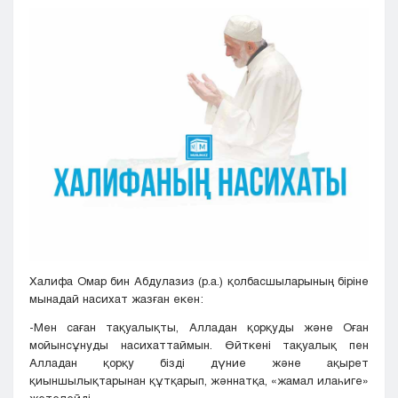
Кызылорда
Павлодар
Петропавловск
Семей
Талдыкорган
Тараз
Туркестан
Уральск
Усть-Каменогорск
Шымкент
Халифа Омар бин Абдулазиз (р.а.) қолбасшыларының біріне
мынадай насихат жазған екен:
-Мен саған тақуалықты, Алладан қорқуды және Оған
мойынсұнуды насихаттаймын. Өйткені тақуалық пен
Алладан қорқу бізді дүние және ақырет
қиыншылықтарынан құтқарып, жәннатқа, «жамал илаһиге»