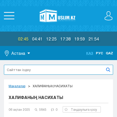
02:45
04:41
12:25
17:38
19:59
21:54
Астана
ҚАЗ
РУС
QAZ
Астана
Алматы
Актау
Актобе
Мақалалар
ХАЛИФАНЫҢ НАСИХАТЫ
Атырау
ХАЛИФАНЫҢ НАСИХАТЫ
Жезказган
Караганда
Кокшетау
06 ақпан 2025
5845
0
Таңдаулыға қосу
Костанай