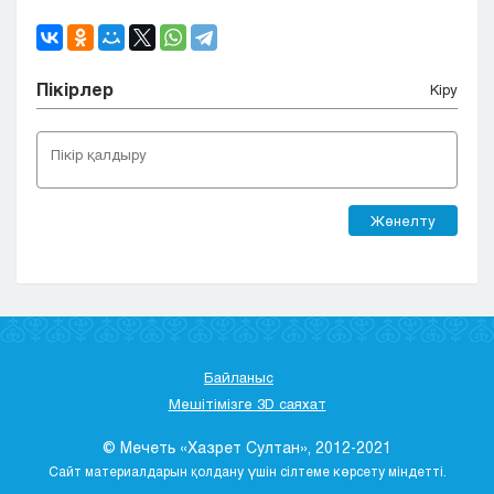
Пікірлер
Кіру
Жөнелту
Байланыс
Мешітімізге 3D саяхат
© Мечеть «Хазрет Султан», 2012-2021
Сайт материалдарын қолдану үшін сілтеме көрсету міндетті.