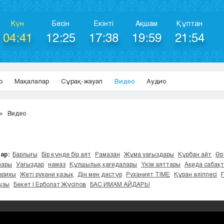
Күн
Бесін
Екінті
Ақшам
Құптан
04:41
12:25
17:38
19:59
21:54
р
Мақалалар
Сұрақ-жауап
Видео
Аудио
Видео
ар:
Барлығы
Бір күнде бір аят
Рамазан
Жұма уағыздары
Құрбан айт
Әр
лары
Уағыздар
намаз
Құлшылық қағидалары
Үкім аяттары
Ақида сабақ
арихы
Жеті рухани қазық
Дін мен дәстүр
Руханият TIME
Құран әліппесі
ызы
Бекет | Ерболат Жүсіпов
БАС ИМАМ АЙДАРЫ