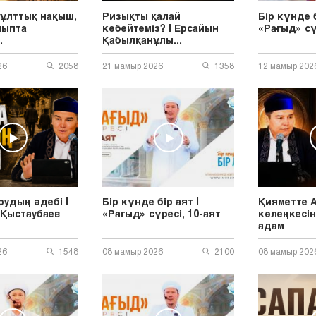
 ұлттық нақыш,
Ризықты қалай
Бір күнде б
лыпта
көбейтеміз? | Ерсайын
«Рағыд» сү
.
Қабылқанұлы...
26
2058
21 мамыр 2026
1358
12 мамыр 202
удың әдебі |
Бір күнде бір аят |
Қияметте 
 Қыстаубаев
«Рағыд» сүресі, 10-аят
көлеңкесі
адам
26
1548
08 мамыр 2026
2100
08 мамыр 202