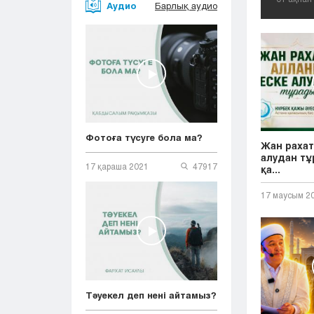
Аудио
Барлық аудио
Фотоға түсуге бола ма?
Жан рахат
алудан тұ
17 қараша 2021
47917
қа...
17 маусым 2
Тәуекел деп нені айтамыз?