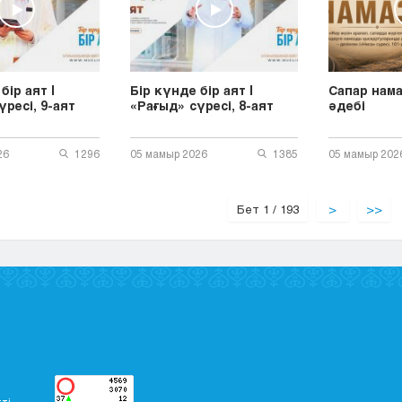
бір аят |
Бір күнде бір аят |
Сапар нама
үресі, 9-аят
«Рағыд» сүресі, 8-аят
әдебі
26
1296
05 мамыр 2026
1385
05 мамыр 202
Бет 1 / 193
>
>>