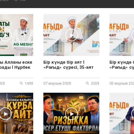
ы Алланы еске
Бір күнде бір аят |
Бір күнде б
рады | Нұрбек
«Рағыд» сүресі, 35-аят
«Рағыд» сү
026
1489
07 маусым 2026
2029
05 маусым 20