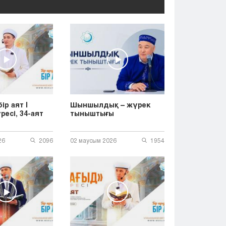
ір аят |
Шыншылдық – жүрек
ресі, 34-аят
тыныштығы
26
2096
02 маусым 2026
1954