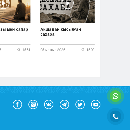
зы мен сапар
Ақшадан қысылған
сахаба
6
1581
05 мамыр 2026
1503