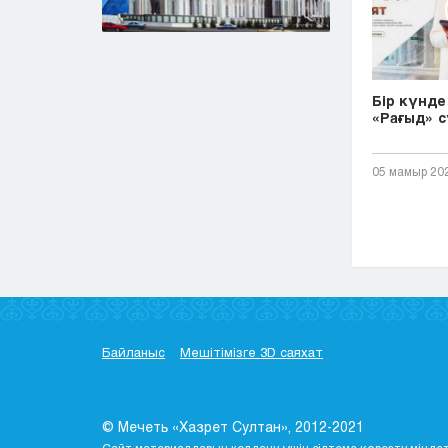
Бір күнде 
«Рағыд» с
05 мамыр 20
Байланыс
Мешітімізге 3D саяхат
© Мечеть «Хазрет Султан», 2012-2021