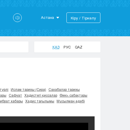
Астана
Кіру / Тіркелу
Астана
Алматы
Актау
ҚАЗ
РУС
QAZ
Актобе
Атырау
Жезказган
Караганда
Кокшетау
Костанай
түрлі
Ислам тарихы (Сира)
Сахабалар тарихы
тары
Сафуат
Хадистегі қиссалар
Фикһ сабақтары
Кызылорда
Ғибрат хабары
Хадис тағылымы
Мұсылман әдебі
Павлодар
Петропавловск
Семей
Талдыкорган