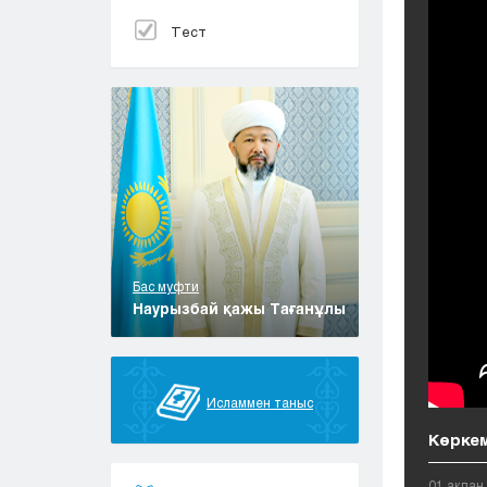
Тест
Бас муфти
Наурызбай қажы Тағанұлы
Исламмен таныс
Көркем
01 ақпан