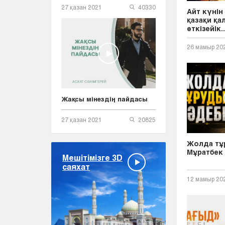
27 қазан 2021
40330
Айт күнін
қазақи қа
өткізейік..
26 мамыр 20
Жақсы мінездің пайдасы
27 қазан 2021
20825
Жолда тұр
Мұратбек
Мешітімізге 3D
саяхат
12 мамыр 20