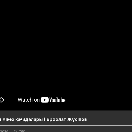
 мінез қағидалары | Ерболат Жүсіпов
 2026
760