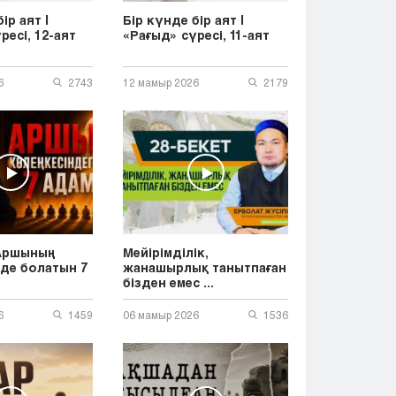
ір аят |
Бір күнде бір аят |
ресі, 12-аят
«Рағыд» сүресі, 11-аят
6
2743
12 мамыр 2026
2179
Аршының
Мейірімділік,
нде болатын 7
жанашырлық танытпаған
бізден емес ...
6
1459
06 мамыр 2026
1536