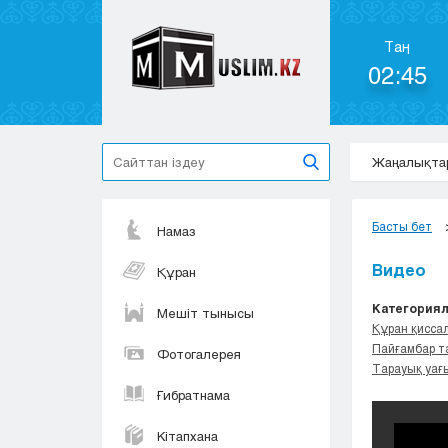
Таң
02:45
Жаңалықта
Басты бет
Намаз
Видео
Құран
Категориял
Мешіт тынысы
Құран қисса
Пайғамбар т
Фотогалерея
Тарауық уағ
Ғибратнама
Кітапхана