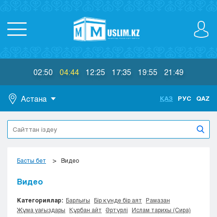
02:50
04:44
12:25
17:35
19:55
21:49
Астана
ҚАЗ
РУС
QAZ
Астана
Алматы
Актау
Актобе
Басты бет
Видео
Атырау
Жезказган
Видео
Караганда
Категориялар:
Барлығы
Бір күнде бір аят
Рамазан
Кокшетау
Жұма уағыздары
Құрбан айт
Әртүрлі
Ислам тарихы (Сира)
Костанай