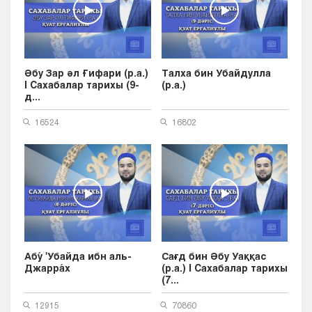
Әбу Зар әл Ғифари (р.а.)
Талха бин Убайдулла
| Cахабалар тарихы (9-
(р.а.)
д...
16524
16802
Абу́ 'Убайда ибн аль-
Сағд бин Әбу Уаққас
Джарра́х
(р.а.) | Cахабалар тарихы
(7...
12915
70860