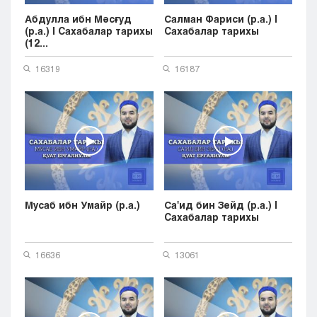
Абдулла ибн Мәсғуд
Салман Фариси (р.а.) |
(р.а.) | Cахабалар тарихы
Cахабалар тарихы
(12...
16319
16187
Мусаб ибн Умайр (р.а.)
Са'ид бин Зейд (р.а.) |
Cахабалар тарихы
16636
13061