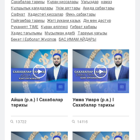
Сахабалар тарихы
Құран қиссалары
Уағыздар
намаз
Кызылорда
Құлшылық қағидалары
Үкім аяттары
Ақида сабақтары
Павлодар
Сафуат
Хадистегі қиссалар
Фикһ сабақтары
Пайғамбар тарихы
Жеті рухани қазық
Дін мен дәстүр
Петропавловск
Руханият TIME
Құран әліппесі
Ғибрат хабары
Семей
Хадис тағылымы
Мұсылман әдебі
Тарауық уағызы
Талдыкорган
Бекет | Ерболат Жүсіпов
БАС ИМАМ АЙДАРЫ
Тараз
Туркестан
Уральск
Усть-Каменогорск
Шымкент
Айша (р.а.) | Cахабалар
Умма Умара (р.а.) |
тарихы
Cахабалар тарихы
13722
14116