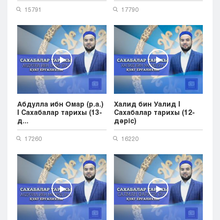
15791
17790
Абдулла ибн Омар (р.а.)
Халид бин Уалид |
| Cахабалар тарихы (13-
Cахабалар тарихы (12-
д...
дәріс)
17260
16220