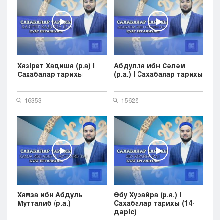
Хазірет Хадиша (р.а) |
Абдулла ибн Сәләм
Сахабалар тарихы
(р.а.) | Cахабалар тарихы
16353
15628
Хамза ибн Абдуль
Әбу Хурайра (р.а.) |
Мутталиб (р.а.)
Cахабалар тарихы (14-
дәріс)