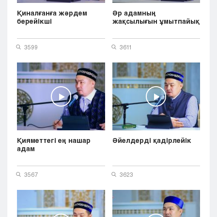
Қиналғанға жәрдем
Әр адамның
берейікші
жақсылығын ұмытпайық
3599
3611
Қияметтегі ең нашар
Әйелдерді қадірлейік
адам
3567
3623