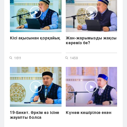
Кісі ақысынан қорқайық
Жан-жарымызды жақсы
көреміз бе?
1611
1459
19-Бекет. Әркім өз ісіне
Күнәм кешірілсе екен
жауапты болса