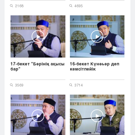
2168
4695
17-бекет "Бәрінің ақысы
16-бекет Күнәһәр деп
бар"
кемсітпейік
3569
3714