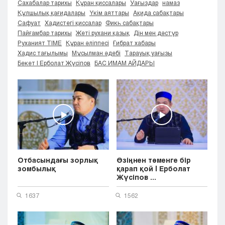
Сахабалар тарихы
Құран қиссалары
Уағыздар
намаз
Кызылорда
Құлшылық қағидалары
Үкім аяттары
Ақида сабақтары
Павлодар
Сафуат
Хадистегі қиссалар
Фикһ сабақтары
Пайғамбар тарихы
Жеті рухани қазық
Дін мен дәстүр
Петропавловск
Руханият TIME
Құран әліппесі
Ғибрат хабары
Семей
Хадис тағылымы
Мұсылман әдебі
Тарауық уағызы
Талдыкорган
Бекет | Ерболат Жүсіпов
БАС ИМАМ АЙДАРЫ
Тараз
Туркестан
Уральск
Усть-Каменогорск
Шымкент
Отбасындағы зорлық
Өзіңнен төменге бір
зомбылық
қарап қой | Ерболат
Жүсіпов ...
1637
1562