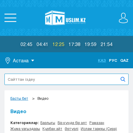
02:45
04:41
12:25
17:38
19:59
21:54
Астана
ҚАЗ
РУС
QAZ
Астана
Алматы
Актау
Актобе
Басты бет
Видео
Атырау
Жезказган
Видео
Караганда
Категориялар:
Барлығы
Бір күнде бір аят
Рамазан
Кокшетау
Жұма уағыздары
Құрбан айт
Әртүрлі
Ислам тарихы (Сира)
Костанай