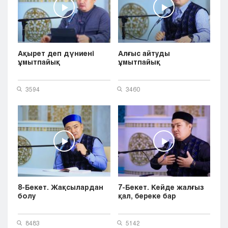
Ақырет деп дүниені
Алғыс айтуды
ұмытпайық
ұмытпайық
3594
3460
8-Бекет. Жақсылардан
7-Бекет. Кейде жалғыз
болу
қал, береке бар
8483
5142