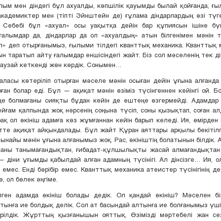
ым мен діндегі бұл ахуалды, көпшілік қауымды былай қойғанда, 
академиктер мен (тіпті Эйнштейн де) ғұлама діндарлардың өзі тү
. Себебі бұл «ахуал» осы уақытқа дейін бар құпиясын ішіне бүг
алымдар да, діндарлар да ол «ахуалдың» атын білгенімен мәнін т
ал» деп отырғанымыз, ғылыми тілдегі кванттық механика. Кванттық
н таратып айту ғалымдар еншісіндегі жайт. Біз сол мәселенің тек д
қаузай кеткенді жөн көрдік. Сонымен…
аласы көтеріліп отырған мәселе мәнін осыған дейін ұғына алғанда 
ған болар еді. Бұл — ақиқат мәнін өзіміз түсінгеннен кейінгі ой. Б
ңе болмағаны сияқты бұдан кейін де ештеңе өзгермейді. Адамдар 
ейғам қалпында жоқ нәрсенің соңына түсіп, соны қызықтап, соған ал
ірақ ол өкініш адамға көз жұмғаннан кейін барып келеді. Ия, өмірден 
тте ақиқат айқындалады. Бұл жайт Құран аяттары арқылы бекітілге
ынайы мәнін ұғына алғанымыз жоқ. Рас, өкініштің болатынын білдік. А
лланы танымағандықтан, ғибадат-құлшылықты жасай алмағандықтан
 — діни ұғымды қабылдай алған адамның түсінігі. Ал дінсізге… Ия, ола
р емес. Енді бәрібір емес. Кванттық механика атеистер түсінігінің 
, ол бөлек әңгіме.
ген адамда өкініш болады дедік. Ол қандай өкініш? Мәселен бі
тынға ие болдық делік. Сол ат басындай алтынға ие болғанымыз үші
ерілдік. Жұрттың қызғанышын ояттық. Өзімізді мәртебелі жан сез