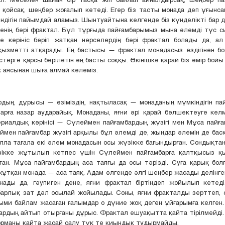
қойсақ, шеңбер жоғалып кетеді. Егер біз тасты монада деп ұғынса
ндігін пайымдай аламыз. Шынтуайтына келгенде біз күнделікті бар 
енің бәрі фрактал. Бұл тұрғыда пайғамбарымыз мына әлемді түс с
е көрініс беріп жатқан нәрселердің бәрі фрактал болады да, ал
қызметті атқарады. Ең бастысы — фрактал монадасыз өздігінен бо
терге қарсы берілетін ең басты соққы. Өкінішке қарай біз өмір бой
к аясынан шыға алмай келеміз.
рдың, дұрысы — өзіміздің, нақтыласақ — монаданың мүмкіндігін п
рға назар аударайық. Монаданы, яғни әрі қарай бөлшектеуге кел
риалдық көрінісі — Сүлеймен пайғамбардың жүзігі мен Мұса пайғ
ймен пайғамбар жүзігі арқылы бұл әлемді де, жындар әлемін де бас
лла тағала екі әлем монадасын осы жүзікке бағындырған. Сондықта
ікке жұтылып кетпес үшін Сүлеймен пайғамбарға қалтқысыз қ
ан. Мұса пайғамбардың аса таяғы да осы тәрізді. Суға қарық бол
жұтқан монада — аса таяқ. Адам өлгенде әлгі шеңбер жасады делінген
нады да, гәупиген дене, яғни фрактал біртіндеп жойылып кетеді
арлық зат дәл осылай жойылады. Соны, яғни фракталды зерттеп, 
ыми байлам жасаған ғалымдар о дүние жоқ деген ұйғарымға келген
ардың айтып отырғаны дұрыс. Фрактал ешуақытта қайта тірілмейді.
рманы қайта жасай салу түк те қиындық тудырмайды.