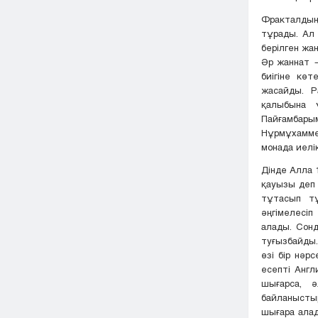
Фракталдың
тұрады. Ал
берілген жа
Әр жаннат —
биігіне кө
жасайды. Р
қалыбына 
Пайғамбары
Нұрмұхамме
монада иелі
Дінде Алла 
қауызы деп 
тұтасып тұ
әңгімелесі
алады. Сонд
туғызбайды.
өзі бір нә
есепті Англ
шығарса, 
байланыстыр
шығара алад