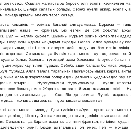
л жеткізеді. Осылай жалғастыра берсек әлгі есепті кез-келген м
иналмай-ақ шығара салатын болады. Себебі әуелгі ақпар, есептің 
мі монада арқылы әлемге тарап кетеді.
 басты кемшілік — өзімізді бағалай алмауымызда. Дұрысы — тан
інігіміздегі өзіміз — фрактал. Біз өзгені де сол фрактал арқы
із. Бұл — жалған құрмет. Шынайы құрмет биігіне көтерілген адам
. Олар есімі ұдайы жаңғырып тұрады. Себебі, Алла адамды әу ба
л жаратылыс, тіпті періштелерге дейін алдында бас иетін өзінің
іп жаратқан. Сондықтан да бүткіл жаратылыс: тау-тас, орман-тоғай
, судағы балық барлығы түгелдей адам баласына тілеулес болып, т
 үшін жарылқау тілеп тұрады. Себебі, адам баласы болмаса, олард
 Бұл тұрғыда Алла тағала тарапынан Пайғамбарымызға қарата айт
ң, мына әлемді жаратпаған болар едім» делінетін құдси-хадис бар. 
делініп отырған — Нұрмұхаммед. Нұрмұхаммед — әуелгі жараты
ешнәрсе болмақ емес. Жаратылған өзге 18 мың ғаламның негізі — 
ада деп отырғанымыз да — Сол. Біз де солмыз. Бүткіл жаралылы
мұңдап, жоғымызды жоқтап тұратындығы сондықтан.
лгі жаратылыс — монада. Діни түсінікте «Әуелі ғарыш жаратылған,
ған» делінеді. Шынтуайтына келгенде ғарыш делініп отырғанның өзі 
л. Сондықтан да барлық жаратылыс, яғни фрактал, негізінен судан
әлелденген жайт. Біздің айтпағымыз ол емес. Гәп — монада