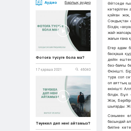
Аудио
Барлық аудио
Әйтседе ғыл
көтерілген 
қойған жоқ
Сондықтан ғ
Біздің «аху
жай-жапсары
жағын ғана 
Егер адам б
басқаша құр
Фотоға түсуге бола ма?
дейін еште
бәз-баяғы б
17 қараша 2021
48040
Өкінішті. Б
тура сол сә
ол аяттың ш
өкінішті А
білдік. Бұл
Жоқ. Бәрібі
шығарды. Жә
Сонымен өл
басындай ал
Тәуекел деп нені айтамыз?
биігіне көт