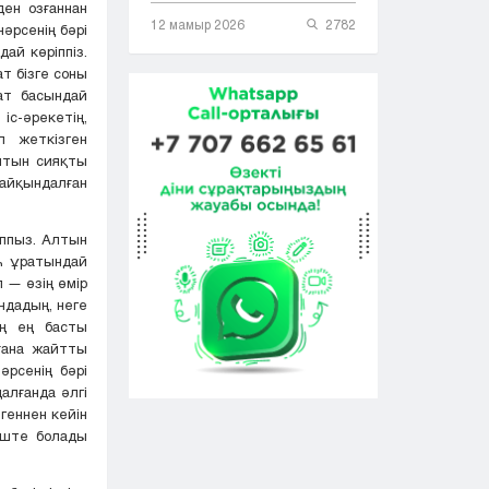
ден озғаннан
12 мамыр 2026
2782
нәрсенің бәрі
ай көріппіз.
т бізге соны
ат басындай
іс-әрекетің,
л жеткізген
алтын сияқты
 айқындалған
аппыз. Алтын
һ ұратындай
 — өзің өмір
ндадың, неге
ің ең басты
ғана жайтты
әрсенің бәрі
алғанда әлгі
лгеннен кейін
іште болады