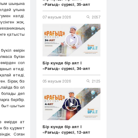
ғылым шыңына
«Рағыд» сүресі, 35-аят
гелдей ұғына
умен келді.
07 маусым 2026
2057
үсінген жоқ.
 механиканың
інге қатысты
бүкіл өмірін
олмаса бұған
өмірден сол
Бір күнде бір аят |
«Рағыд» сүресі, 34-аят
данып өтеді.
қалай өтеді,
н. Бірақ біз
05 маусым 2026
2125
лайда біз ол
 болады деп
рға бәрібір.
де быт-шытын
з өмірде ат
Бір күнде бір аят |
н біз құрмет
«Рағыд» сүресі, 12-аят
індік. Соған