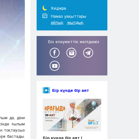
Тараз
Туркестан
Хиджра
Уральск
Намаз уақыттары
айлық
жылдық
Усть-Каменогорск
Шымкент
Біз әлеуметтік желідеміз
Бір күнде бір аят
лым да, діни
есінде ғылым
ін тоқтаусыз
ере бастады.
Бір күнде бір аят |