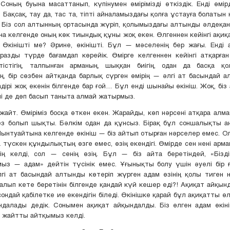
Соның буына масаттанып, күпінумен өмірімізді өткіздік. Енді өмір
. Бақсақ, тау да, тас та, тіпті айналамыздағы қолға ұстауға болатын 
 Біз сол алтынның ортасында жүріп, қолымыздағы алтынды әлдеқанд
 келгенде оның көк тиындық құны жоқ екен. Өлгеннен кейінгі ақиқа
 Өкінішті ме? Әрине, өкінішті. Бұл — мәселенің бер жағы. Енді 
азды түрде бағамдап көрейік. Өмірге келгеннен кейінгі атқарған 
істігің, талпынған арманың, шыққан биігің, одан да басқа қо
ің, бір сөзбен айтқанда барлық сүрген өмірің — әлгі ат басындай 
дірі жоқ екенін білгенде бар ғой… Бұл енді шынайы өкініш. Жоқ, біз
і де дөп басып таныта алмай жатырмыз.
айт. Өміріміз босқа өткен екен. Жарайды, көп нәрсені атқара алм
жез болып шықты. Бәлкім одан да құнсыз. Бірақ бұл соншалықты а
Шынтуайтына келгенде өкініш — біз айтып отырған нәрселер емес. Ол
 түскен құндылықтың өзге емес, өзің екендігі. Өмірде сен нені арма
гің келді, сол — сенің өзің. Бұл — біз айта беретіндей, «Бізд
ыз — адам» дейтін түсінік емес. Ұғынықты болу үшін әуелі бір 
гі ат басындай алтынды көтеріп жүрген адам өзінің қолы тиген н
алып кете беретінін білгенде қандай күй кешер еді?! Ақиқат айқынд
сондай қабілетке ие екендігін біледі. Өкінішке қарай бұл ақиқатты ө
ндалады дедік. Сонымен ақиқат айқындалды. Біз өлген адам өкін
 жайтты айтқымыз келді.