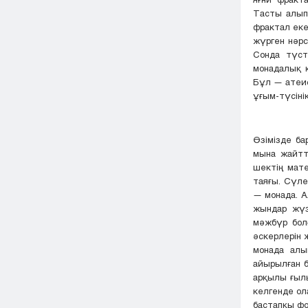
Тасты алып 
фрактал еке
жүрген нәрс
Сонда түст
монадалық 
Бұл — атеис
ұғым-түсіні
Өзімізде ба
мына жайтта
шектің мате
таяғы. Сүле
— монада. А
жындар жүз
мәжбүр болғ
әскерлерін 
монада алы
айырылған б
арқылы ғыл
келгенде ол
бастапқы фо