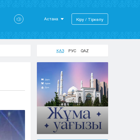
Астана
Кіру / Тіркелу
Астана
Алматы
Актау
ҚАЗ
РУС
QAZ
Актобе
Атырау
Жезказган
Караганда
Кокшетау
Костанай
Кызылорда
Павлодар
Петропавловск
Семей
Талдыкорган