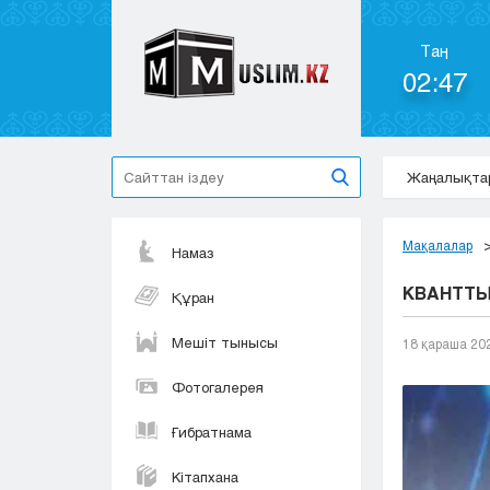
Таң
02:47
Жаңалықта
Мақалалар
Намаз
КВАНТТЫ
Құран
Мешіт тынысы
18 қараша 20
Фотогалерея
Ғибратнама
Кітапхана