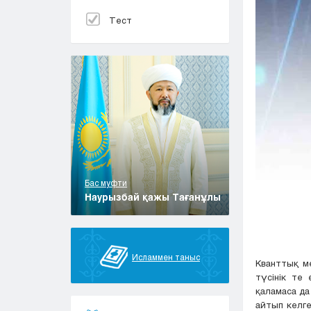
Тест
Бас муфти
Наурызбай қажы Тағанұлы
Исламмен таныс
Кванттық ме
түсінік те 
қаламаса да
айтып келге