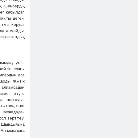
қ, шеңбердің
деп қабылдап
ияқты деген.
 түс көруші
ла алмайды.
ы фракталдық
айымдау үшін
мейтін соңғы
амбардың аса
қарды. Жүзік
н алпамсадай
ызмет етуге
ған перғауын
 «тас», яғни
. Монададан
сол зерттеуі
. Шындығына
 Ал монадаға