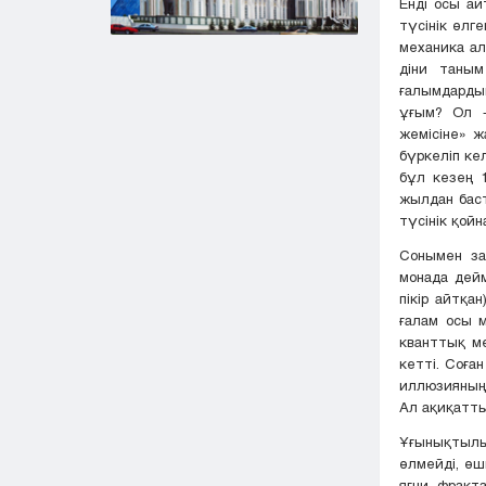
Енді осы ай
түсінік өлг
механика ал
діни таным
ғалымдардың
ұғым? Ол —
жемісіне» ж
бүркеліп ке
бұл кезең 
жылдан баст
түсінік қой
Сонымен за
монада дейм
пікір айтқа
ғалам осы 
кванттық ме
кетті. Соға
иллюзияның 
Ал ақиқатты
Ұғынықтылы
өлмейді, өш
яғни фракт