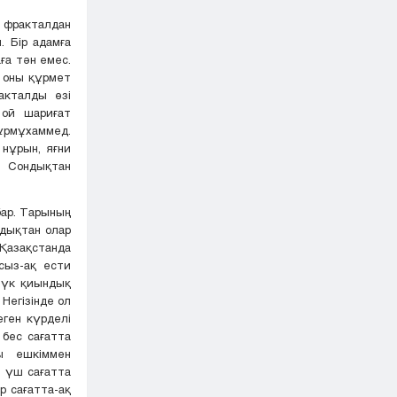
 фракталдан
 Бір адамға
ға тән емес.
, оны құрмет
акталды өзі
 ой шариғат
рмұхаммед.
нұрын, яғни
. Сондықтан
бар. Тарының
ндықтан олар
Қазақстанда
сыз-ақ ести
 түк қиындық
Негізінде ол
ген күрделі
 бес сағатта
ы ешкіммен
ы үш сағатта
р сағатта-ақ