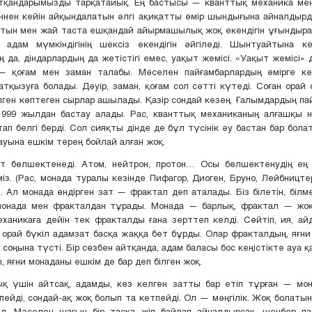
тқандарымызды тарқатайық. Ең бастысы — кванттық механика мен 
еннен кейін айқындалатын әлгі ақиқатты өмір шындығына айналдыр
тын мен жай таста ешқандай айырмашылық жоқ екендігін ұғындыра а
 адам мүмкіндігінің шексіз екендігін әйгіледі. Шынтуайтына к
 да, діндарлардың да жетістігі емес, уақыт жемісі. «Уақыт жемісі» 
 қоғам мен заман талабы. Мәселен пайғамбарлардың өмірге ке
атқызуға болады. Дәуір, заман, қоғам сол сәтті күтеді. Соған орай 
лген көптеген сырлар ашылады. Қазір сондай кезең. Ғалымдардың 
1999 жылдан бастау алады. Рас, кванттық механиканың алғашқы 
ап белгі берді. Сол сияқты дінде де бұл түсінік әу бастан бар болат
науына ешкім терең бойлай алған жоқ.
т бөлшектенеді. Атом, нейтрон, протон… Осы бөлшектенудің ең 
із. (Рас, монада туралы кезінде Пифагор, Диоген, Бруно, Лейбницт
н). Ал монада өндірген зат — фрактал деп аталады. Біз білетін, білм
монада мен фракталдан тұрады. Монада — барлық, фрактал — жо
ханикаға дейін тек фракталды ғана зерттеп келді. Сөйтіп, ия, ай
н орай бүкіл адамзат басқа жаққа бет бұрды. Олар фракталдың, яғн
соңына түсті. Бір сөзбен айтқанда, адам баласы бос кеңістікте ауа қ
, яғни монаданы ешкім де бар деп білген жоқ.
қ үшін айтсақ, адамды, кез келген затты бар етіп тұрған — мон
пейді, сондай-ақ жоқ болып та кетпейді. Ол — мәңгілік. Жоқ болатын 
ал. Мәселен шағын бір тасқа жіп байлап айналдырсақ, шеңбер па