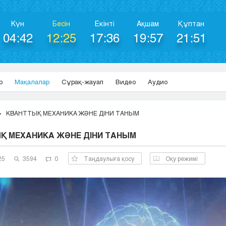
Күн
Бесін
Екінті
Ақшам
Құптан
04:42
12:25
17:36
19:57
21:51
р
Мақалалар
Сұрақ-жауап
Видео
Аудио
КВАНТТЫҚ МЕХАНИКА ЖӘНЕ ДІНИ ТАНЫМ
Қ МЕХАНИКА ЖӘНЕ ДІНИ ТАНЫМ
25
3594
0
Таңдаулыға қосу
Оқу режимі