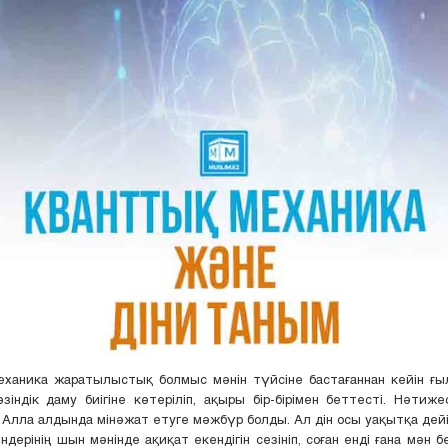
ханика жаратылыстық болмыс мәнін түйсіне бастағаннан кейін ғы
өзіндік даму биігіне көтеріліп, ақыры бір-бірімен беттесті. Нәтиж
 Алла алдында мінәжат етуге мәжбүр болды. Ал дін осы уақытқа дей
ндерінің шын мәнінде ақиқат екендігін сезініп, соған енді ғана мән б