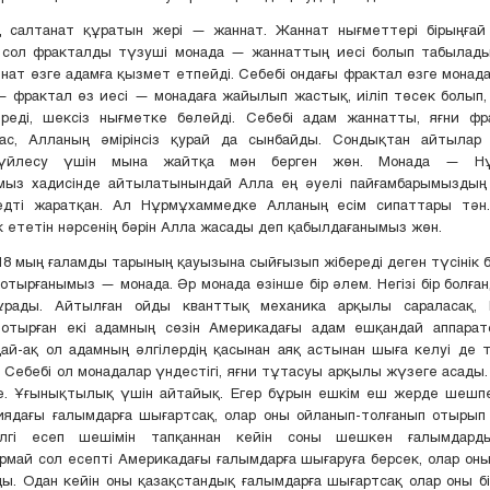
 салтанат құратын жері — жаннат. Жаннат нығметтері бірыңғай
 сол фракталды түзуші монада — жаннаттың иесі болып табылады.
ннат өзге адамға қызмет етпейді. Себебі ондағы фрактал өзге монада
 фрактал өз иесі — монадаға жайылып жастық, иіліп төсек болып
тереді, шексіз нығметке бөлейді. Себебі адам жаннатты, яғни фр
ас, Алланың әмірінсіз қурай да сынбайды. Сондықтан айтылар
үйлесу үшін мына жайтқа мән берген жөн. Монада — Нұ
мыз хадисінде айтылатынындай Алла ең әуелі пайғамбарымыздың 
дті жаратқан. Ал Нұрмұхаммедке Алланың есім сипаттары тән
к ететін нәрсенің бәрін Алла жасады деп қабылдағанымыз жөн.
18 мың ғаламды тарының қауызына сыйғызып жібереді деген түсінік 
отырғанымыз — монада. Әр монада өзінше бір әлем. Негізі бір болға
рады. Айтылған ойды кванттық механика арқылы сараласақ, 
п отырған екі адамның сөзін Америкадағы адам ешқандай аппарат
ай-ақ ол адамның әлгілердің қасынан аяқ астынан шыға келуі де
 Себебі ол монадалар үндестігі, яғни тұтасуы арқылы жүзеге асады. 
рсе. Ұғынықтылық үшін айтайық. Егер бұрын ешкім еш жерде шешпе
иядағы ғалымдарға шығартсақ, олар оны ойланып-толғанып отырып
әлгі есеп шешімін тапқаннан кейін соны шешкен ғалымдард
май сол есепті Америкадағы ғалымдарға шығаруға берсек, олар он
ы. Одан кейін оны қазақстандық ғалымдарға шығартсақ олар оны бі