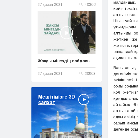
малдандық. 
27 қазан 2021
40366
кейінгі жайт
алтын екен.
Шынтуайтына
ұғындырды.
алтынды обр
жеткен жет
жетістіктер
ешқандай қа
ақиқатты әл
Жақсы мінездің пайдасы
Басы ашық ж
27 қазан 2021
20863
дегеніміз 
өкініш пе? 
бойы соңына
қол жеткіз
Мешітімізге 3D
құндылығым
саяхат
айтайық. Әл
алтынға айн
адам өзінің 
барып айқы
дегенде осы