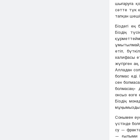
шығаруға қо
сәтте түк қ
тапқан шеші
Біздегі ең
Біздің түс
құрметтейм
ұмытылмайды
етіп, бүткі
халифасы ет
жүгірген аң
Алладан сол
болмас еді.
сен болмаса
болмасаң» 
онсыз өзге 
Біздің мон
мұңымызды 
Сонымен әуе
үстінде бол
су — фракта
— ғылыми д