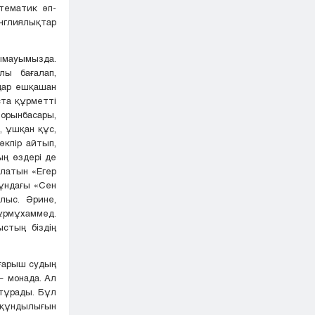
атематик әп-
англиялықтар
ымауымызда.
лы бағалап,
дар ешқашан
ста құрметті
 орынбасары,
, ұшқан құс,
әкпір айтып,
ың өздері де
ылатын «Егер
Мұндағы «Сен
лыс. Әрине,
Нұрмұхаммед.
стың біздің
 ғарыш судың
— монада. Ал
 тұрады. Бұл
 құндылығын