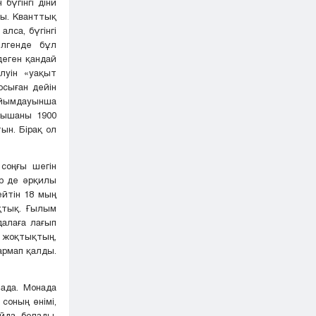
бүгінгі діни
ды. Кванттық
лса, бүгінгі
елгенде бұл
деген қандай
луін «уақыт
осыған дейін
пайымдауынша
нышаны 1900
ын. Бірақ ол
соңғы шегін
ер де әрқилы
ейтін 18 мың
қтық. Ғылым
далаға лағып
и жоқтықтың,
армап қалды.
ада. Монада
соның өнімі,
йда болады.