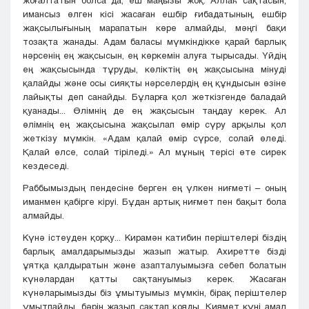
жоғалтатын болса да, еш маңызы жоқ. Аллаһ сақтасын,
имансыз өлген кісі жасаған ешбір ғибадатының, ешбір
жақсылығының марапатын көре алмайды, мәңгі бақи
тозақта жанады. Адам баласы мүмкіндікке қарай барлық
нәрсенің ең жақсысын, ең көркемін алуға тырысады. Үйдің
ең жақсысында тұруды, көліктің ең жақсысына мінуді
қалайды және осы сияқты нәрселердің ең құндысын өзіне
лайықты деп санайды. Бұларға қол жеткізгенде баладай
қуанады... Өлімнің де ең жақсысын таңдау керек. Ал
өлімнің ең жақсысына жақсылап өмір сүру арқылы қол
жеткізу мүмкін. «Адам қалай өмір сүрсе, солай өледі.
Қалай өлсе, солай тіріледі.» Ал мұның терісі өте сирек
кездеседі.
Раббымыздың пендесіне берген ең үлкен ниғметі – оның
иманмен қабірге кіруі. Бұдан артық ниғмет пен бақыт бола
алмайды.
Күнә істеуден қорқу... Кирамән катибин періштелері біздің
барлық амалдарымызды жазып жатыр. Ахиретте бізді
ұятқа қалдыратын және азапталуымызға себеп болатын
күнәлардан қатты сақтануымыз керек. Жасаған
күнәларымызды біз ұмытуымыз мүмкін, бірақ періштелер
ұмытпайды, бәрін жазып сақтап қояды. Қиямет күні амал