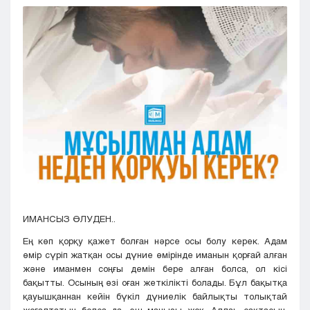
Кызылорда
Павлодар
Петропавловск
Семей
Талдыкорган
Тараз
Туркестан
Уральск
Усть-Каменогорск
Шымкент
ИМАНСЫЗ ӨЛУДЕН..
Ең көп қорқу қажет болған нәрсе осы болу керек. Адам
өмір сүріп жатқан осы дүние өмірінде иманын қорғай алған
және иманмен соңғы демін бере алған болса, ол кісі
бақытты. Осының өзі оған жеткілікті болады. Бұл бақытқа
қауышқаннан кейін бүкіл дүниелік байлықты толықтай