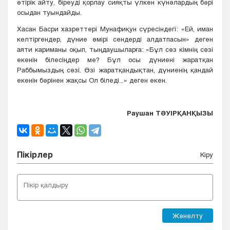
өтірік айту, біреуді қорлау сияқты үлкен күнәлардың бәрі
осыдан туындайды.
Хасан Басри хазреттері Мунафиқун сүресіндегі: «Ей, иман
келтіргендер, дүние өмірі сендерді алдатпасын» деген
аяти кариманы оқып, тыңдаушыларға: «Бұл сөз кімнің сөзі
екенін білесіңдер ме? Бұл осы дүниені жаратқан
Раббымыздың сөзі. Өзі жаратқандықтан, дүниенің қандай
екенін бәрінен жақсы Ол біледі...» деген екен.
Раушан ТӘУІРҚАНҚЫЗЫ
Пікірлер
Кіру
Жөнелту