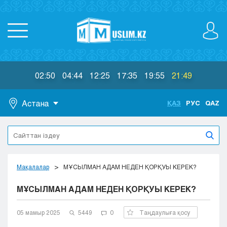
02:50
04:44
12:25
17:35
19:55
21:49
Астана
ҚАЗ
РУС
QAZ
Астана
Алматы
Актау
Актобе
Мақалалар
МҰСЫЛМАН АДАМ НЕДЕН ҚОРҚУЫ КЕРЕК?
Атырау
МҰСЫЛМАН АДАМ НЕДЕН ҚОРҚУЫ КЕРЕК?
Жезказган
Караганда
Кокшетау
05 мамыр 2025
5449
0
Таңдаулыға қосу
Костанай