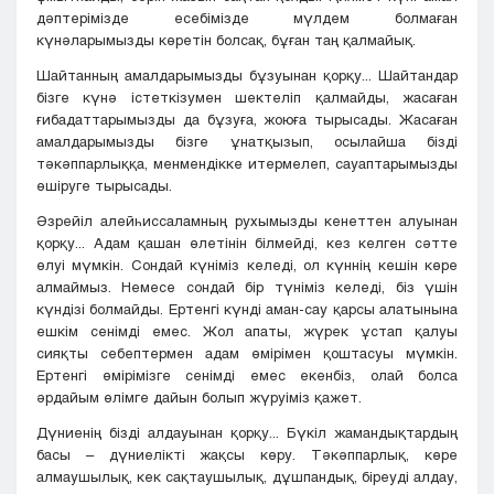
дәптерімізде есебімізде мүлдем болмаған
күнәларымызды көретін болсақ, бұған таң қалмайық.
Шайтанның амалдарымызды бұзуынан қорқу... Шайтандар
бізге күнә істеткізумен шектеліп қалмайды, жасаған
ғибадаттарымызды да бұзуға, жоюға тырысады. Жасаған
амалдарымызды бізге ұнатқызып, осылайша бізді
тәкәппарлыққа, менмендікке итермелеп, сауаптарымызды
өшіруге тырысады.
Әзрейіл алейһиссаламның рухымызды кенеттен алуынан
қорқу... Адам қашан өлетінін білмейді, кез келген сәтте
өлуі мүмкін. Сондай күніміз келеді, ол күннің кешін көре
алмаймыз. Немесе сондай бір түніміз келеді, біз үшін
күндізі болмайды. Ертенгі күнді аман-сау қарсы алатынына
ешкім сенімді емес. Жол апаты, жүрек ұстап қалуы
сияқты себептермен адам өмірімен қоштасуы мүмкін.
Ертенгі өмірімізге сенімді емес екенбіз, олай болса
әрдайым өлімге дайын болып жүруіміз қажет.
Дүниенің бізді алдауынан қорқу... Бүкіл жамандықтардың
басы – дүниелікті жақсы көру. Тәкәппарлық, көре
алмаушылық, кек сақтаушылық, дұшпандық, біреуді алдау,