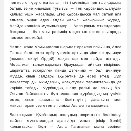
пен көзге түсуге ұмтылып, тіпті мүмкіндігінен тыс қарызға
батып, өзіне қиындық туғызуы — тек құрбандық шалудан
қалмас үшін жасалады. Егер құрбандыққа мал сатып ала
алмаса, ондай адам елден ұялып, жасырынып жүреді.
Алайда көпшілік мұсылмандар — Алла рақым еткендерден
басқасы — бұл ұлы рәсімнің мақсатын естен шығарады
немесе елемейді.
Белгілі және мойындалған шариғат ережесі бойынша, Алла
Тағала белгілеген әрбір үкімнің артында діни не дүнияуи
(немесе екеуі бірдей) мақсаттар мен пайда жатады.
Мұсылман ғалымдарының бірауыздан айтқан пікірінше,
шариғатта ескерілген пайда дегеніміз — бұл дүнияуи
мүдде, оның салдары ақыретке де әсер етеді. Бұл
мақсаттар дін үкімдерінің ұсақ-түйек тармақтарында да
көрініс табады. Құрбандық шалу рәсімі де соның бірі.
Осыған байланысты бұл мақалада құрбандықтың үкімін
емес, оның шариғатта бекітілуінің даналығы мен
мақсаттарын сөз етеміз. Ісімізді Аллаға тапсырамыз.
Бастапқыда: Құрбандық шалудың шариғатта белгіленуі
жайлы мұсылмандар арасында ижмағ (пікір бірлігі)
қалыптасқан. Бұл — Алла Тағаланың мына сөзінен