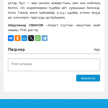
қатар, бұл — мал иесінің жомарттығы мен кең пейілінің
белгісі. Ол кедейлермен Құрбан айт қуанышын бөліседі.
Алла Тағала және пайғамбар (с.а.у.) құрбан етінен жеуді
де, өзгелерге таратуды да бұйырған.
Абдулахад СМАНОВ
, «Әзірет Сұлтан» мешітінің наиб
имамы, PHD доктор
Пікірлер
Кіру
Жөнелту