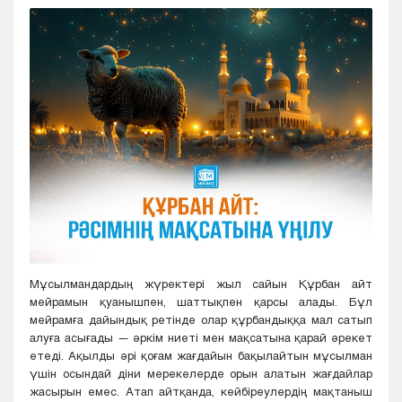
Кызылорда
Павлодар
Петропавловск
Семей
Талдыкорган
Тараз
Туркестан
Уральск
Усть-Каменогорск
Шымкент
Мұсылмандардың жүректері жыл сайын Құрбан айт
мейрамын қуанышпен, шаттықпен қарсы алады. Бұл
мейрамға дайындық ретінде олар құрбандыққа мал сатып
алуға асығады — әркім ниеті мен мақсатына қарай әрекет
етеді. Ақылды әрі қоғам жағдайын бақылайтын мұсылман
үшін осындай діни мерекелерде орын алатын жағдайлар
жасырын емес. Атап айтқанда, кейбіреулердің мақтаныш