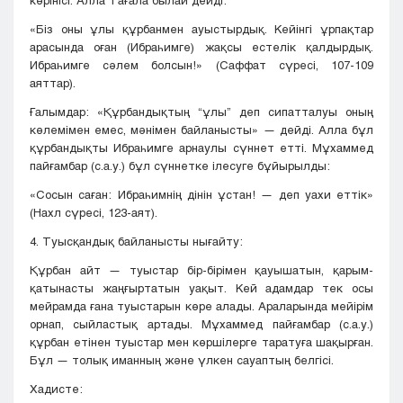
көрінісі. Алла Тағала былай дейді:
«Біз оны ұлы құрбанмен ауыстырдық. Кейінгі ұрпақтар
арасында оған (Ибраһимге) жақсы естелік қалдырдық.
Ибраһимге сәлем болсын!» (Саффат сүресі, 107-109
аяттар).
Ғалымдар: «Құрбандықтың “ұлы” деп сипатталуы оның
көлемімен емес, мәнімен байланысты» — дейді. Алла бұл
құрбандықты Ибраһимге арнаулы сүннет етті. Мұхаммед
пайғамбар (с.а.у.) бұл сүннетке ілесуге бұйырылды:
«Сосын саған: Ибраһимнің дінін ұстан! — деп уахи еттік»
(Нахл сүресі, 123-аят).
4. Туысқандық байланысты нығайту:
Құрбан айт — туыстар бір-бірімен қауышатын, қарым-
қатынасты жаңғыртатын уақыт. Кей адамдар тек осы
мейрамда ғана туыстарын көре алады. Араларында мейірім
орнап, сыйластық артады. Мұхаммед пайғамбар (с.а.у.)
құрбан етінен туыстар мен көршілерге таратуға шақырған.
Бұл — толық иманның және үлкен сауаптың белгісі.
Хадисте: