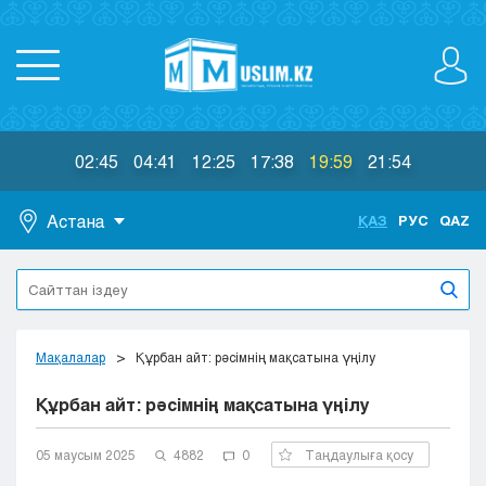
02:45
04:41
12:25
17:38
19:59
21:54
Астана
ҚАЗ
РУС
QAZ
Астана
Алматы
Актау
Актобе
Мақалалар
Құрбан айт: рәсімнің мақсатына үңілу
Атырау
Құрбан айт: рәсімнің мақсатына үңілу
Жезказган
Караганда
Кокшетау
05 маусым 2025
4882
0
Таңдаулыға қосу
Костанай