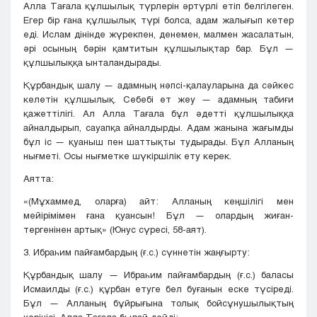
Алла Тағала құлшылық түрлерін әртүрлі етіп белгілеген.
Егер бір ғана құлшылық түрі болса, адам жалығып кетер
еді. Ислам дінінде жүрекпен, денемен, малмен жасалатын,
әрі осының бәрін қамтитын құлшылықтар бар. Бұл —
құлшылыққа ынталандырады.
Құрбандық шалу — адамның нәпсі-қалауларына да сәйкес
келетін құлшылық. Себебі ет жеу — адамның табиғи
қажеттілігі. Ал Алла Тағала бұл әдетті құлшылыққа
айналдырып, сауапқа айналдырды. Адам жанына жағымды
бұл іс — қуаныш пен шаттықты тудырады. Бұл Алланың
нығметі. Осы нығметке шүкіршілік ету керек.
Аятта:
«(Мұхаммед, оларға) айт: Алланың кеңшілігі мен
мейірімімен ғана қуансын! Бұл — олардың жиған-
тергенінен артық» (Юнус сүресі, 58-аят).
3. Ибраһим пайғамбардың (ғ.с.) сүннетін жаңғырту:
Құрбандық шалу — Ибраһим пайғамбардың (ғ.с.) баласы
Исмаилды (ғ.с.) құрбан етуге бел буғанын еске түсіреді.
Бұл — Алланың бұйрығына толық бойсұнушылықтың