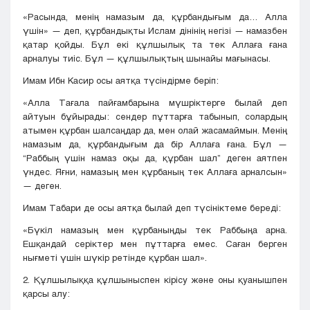
«Расында, менің намазым да, құрбандығым да… Алла
үшін» — деп, құрбандықты Ислам дінінің негізі — намазбен
қатар қойды. Бұл екі құлшылық та тек Аллаға ғана
арналуы тиіс. Бұл — құлшылықтың шынайы мағынасы.
Имам Ибн Касир осы аятқа түсіндірме беріп:
«Алла Тағала пайғамбарына мүшріктерге былай деп
айтуын бұйырады: сендер пұттарға табынып, солардың
атымен құрбан шалсаңдар да, мен олай жасамаймын. Менің
намазым да, құрбандығым да бір Аллаға ғана. Бұл —
“Раббың үшін намаз оқы да, құрбан шал” деген аятпен
үндес. Яғни, намазың мен құрбаның тек Аллаға арналсын»
— деген.
Имам Табари де осы аятқа былай деп түсініктеме береді:
«Бүкіл намазың мен құрбаныңды тек Раббыңа арна.
Ешқандай серіктер мен пұттарға емес. Саған берген
нығметі үшін шүкір ретінде құрбан шал».
2. Құлшылыққа құлшыныспен кірісу және оны қуанышпен
қарсы алу: