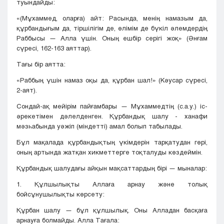
туындайды:
«(Мұхаммед, оларға) айт: Расында, менің намазым да,
құрбандығым да, тіршілігім де, өлімім де бүкіл әлемдердің
Раббысы — Алла үшін. Оның ешбір серігі жоқ» (Әнғам
сүресі, 162-163 аяттар).
Тағы бір аятта:
«Раббың үшін намаз оқы да, құрбан шал!» (Кәусар сүресі,
2-аят).
Сондай-ақ мейірім пайғамбары — Мұхаммедтің (с.а.у.) іс-
әрекетімен дәлелденген. Құрбандық шалу - ханафи
мәзһабында уәжіп (міндетті) амал болып табылады.
Бұл мақалада құрбандықтың үкімдерін тарқатудан гөрі,
оның артында жатқан хикметтерге тоқталуды көздеймін.
Құрбандық шалудағы айқын мақсаттардың бірі — мыналар:
1. Құлшылықты Аллаға арнау және толық
бойсұнушылықты көрсету:
Құрбан шалу — бұл құлшылық. Оны Алладан басқаға
арнауға болмайды. Алла Тағала: