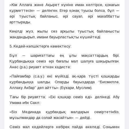
«Кім Аллаға және Ақырет күніне иман келтірсе, қонағын
құрметтесін» — делінген. Егер қонақ туысы болса, бұл —
әрі туыстық байланыс, әрі сауап, әрі махаббатты
арттырады.
Көңілді жүз, жылы сөз арқылы туыстық байланысты
жандандырып, имани бауырластықты күшейтеді.
5. Кедей-кепшіктерге көмектесу:
Бұл — шариғаттағы ең ұлы мақсаттардың бірі.
Құрбандыққа семіз әрі бағалы мал шалуға шақырылған.
Анәс (р.а.) риуаят еткен хадисте:
«Пайғамбар (с.а.у.) екі мүйізді, ақ-қара түсті қошқарды
құрбандыққа шалды. Оларды бауыздарда “Бисмиллә,
Аллаху Акбар” деп айтты» (Бухари, Муслим).
Тағы бір риуаятта: «Екі қошқар семіз еді» делінеді. Абу
Умама ибн Сахл:
«Біз Мединада құрбандық малдарын семіртетінбіз,
мұсылмандар да солай жасайтын» — дейді.
Семіз мал кедейлерге көбірек пайда әкеледі. Сонымен