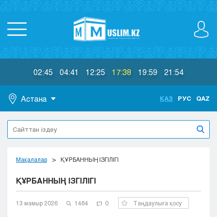
02:45
04:41
12:25
17:38
19:59
21:54
Астана
ҚАЗ
РУС
QAZ
Астана
Алматы
Актау
Актобе
Мақалалар
ҚҰРБАННЫҢ ІЗГІЛІГІ
Атырау
ҚҰРБАННЫҢ ІЗГІЛІГІ
Жезказган
Караганда
Кокшетау
13 мамыр 2026
1484
0
Таңдаулыға қосу
Костанай