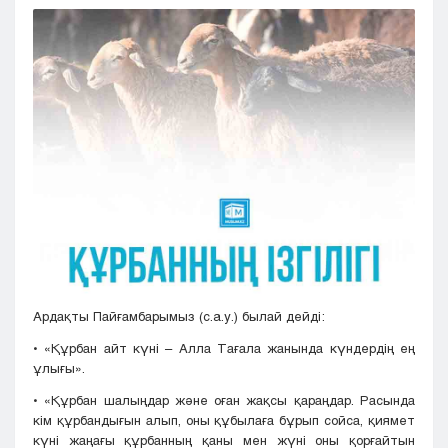
Кызылорда
Павлодар
Петропавловск
Семей
Талдыкорган
Тараз
Туркестан
Уральск
Усть-Каменогорск
Шымкент
Ардақты Пайғамбарымыз (с.a.у.) былай дейді:
• «Құрбан айт күні – Aлла Tағала жанында күндердің ең
ұлығы».
• «Құрбан шалыңдар және оған жақсы қараңдар. Расында
кім құрбандығын алып, оны құбылаға бұрып сойса, қиямет
күні жаңағы құрбанның қаны мен жүні оны қорғайтын