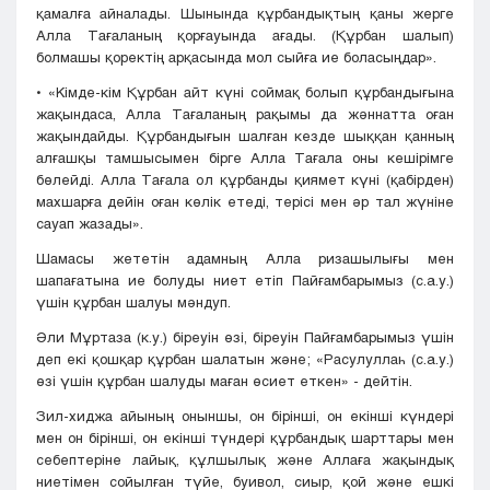
қамалға айналады. Шынында құрбандықтың қаны жерге
Алла Тағаланың қорғауында ағады. (Құрбан шалып)
болмашы қоректің арқасында мол сыйға ие боласыңдар».
• «Кімде-кім Құрбан айт күні соймақ болып құрбандығына
жақындаса, Алла Тағаланың рақымы да жәннатта оған
жақындайды. Құрбандығын шалған кезде шыққан қанның
алғашқы тамшысымен бірге Алла Тағала оны кешірімге
бөлейді. Aлла Tағала oл құрбанды қиямет күні (қабірден)
махшарға дейін оған көлік етеді, терісі мен әр тал жүніне
сауап жазады».
Шамасы жететін адамның Алла ризашылығы мен
шапағатына ие болуды ниет етіп Пайғамбарымыз (с.a.у.)
үшін құрбан шалуы мәндуп.
Әли Mұртаза (к.у.) біреуін өзі, біреуін Пайғамбарымыз үшін
деп екі қошқар құрбан шалатын және; «Расулуллаһ (с.a.у.)
өзі үшін құрбан шалуды маған өсиет еткен» - дейтін.
Зил-хиджа айының оныншы, он бірінші, он екінші күндері
мен он бірінші, он екінші түндері құрбандық шарттары мен
себептеріне лайық, құлшылық және Аллаға жақындық
ниетімен сойылған түйе, буивол, сиыр, қой және ешкі