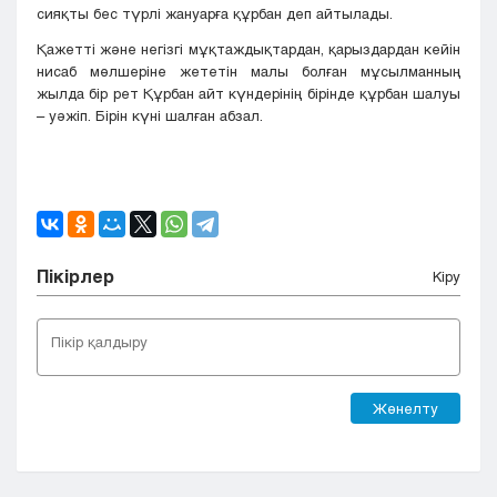
сияқты бес түрлі жануарға құрбан деп айтылады.
Қажетті және негізгі мұқтаждықтардан, қарыздардан кейін
нисаб мөлшеріне жететін малы болған мұсылманның
жылда бір рет Құрбан айт күндерінің бірінде құрбан шалуы
– уәжіп. Бірін күні шалған абзал.
Пікірлер
Кіру
Жөнелту