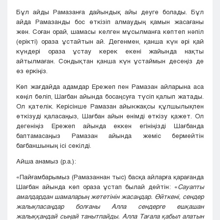
Бұл айды Рамазанға дайындық айы деуге болады. Бұл
айда Рамазанды бос өткізіп алмаудың қамын жасағаны
жөн. Соған орай, шамасы келген мұсылманға көптеп нәпіл
(ерікті) ораза ұстайтын ай. Дегенмен, қанша күн әрі қай
күндері ораза ұстау керек екені жайында нақты
айтылмаған. Сондықтан қанша күн ұстаймын десеңіз де
өз еркіңіз.
Көп жағдайда адамдар Ережеп пен Рамазан айларына аса
көңіл бөліп, Шағбан айында босаңсуға түсіп қалып жатады.
Ол қателік. Керісінше Рамазан айынжақсы құлшылықпен
өткізуді қаласаңыз, Шағбан айын өнімді өткізу қажет. Ол
дегеніңіз Ережеп айында еккен егініңізді Шағбанда
баптамасаңыз Рамазан айында жеміс бермейтін
бағбаншының ісі секілді.
Айша анамыз (р.а.):
«Пайғамбарымыз (Рамазаннан тыс) басқа айларға қарағанда
Шағбан айында көп ораза ұстап былай дейтін: «
Сауапты
амалдардан шамаларың жететінін жасаңдар. Өйткені, сендер
жалықпасаңдар болғаны Алла сендерге ешқашан
жалыққандай сыңай танытпайды. Алла Тағала қабыл алатын