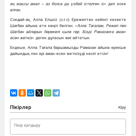
ең жақсы амал − аз болса да үзбей істелген іс
» деп еске
алған.
Сондай-ақ, Алла Елшісі (с.ғ.с) Ережептен кейінгі кезекте
Шағбан айына өте көңіл бөлген. «
Алла
Т
ағалам, Режеп пен
Шағбан айларын берекелі қыла гөр. Бізді Рамазанға аман-
есен жеткіз
» деген дұғасын жиі айтатын.
Ендеше, Алла Тағала баршамызды Рамазан айына ерекше
дайындық пен әрі аман-есен жеткізуді нәсіп етсін!
Пікірлер
Кіру