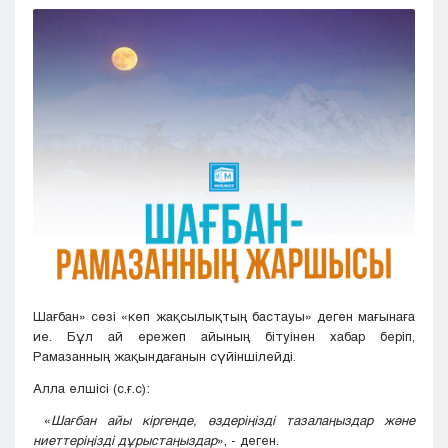
Кызылорда
Павлодар
Петропавловск
Семей
Талдыкорган
Тараз
Туркестан
Уральск
Усть-Каменогорск
Шымкент
Шағбан» сөзі «көп жақсылықтың бастауы» деген мағынаға
ие. Бұл ай ережеп айының бітуінен хабар беріп,
Рамазанның жақындағанын сүйіншілейді.
Алла елшісі (с.ғ.с):
«
Шағбан
айы
кіргенде
,
өздеріңізді
тазалаңыздар
және
ниеттеріңізді
дұрыстаңыздар
», - деген.