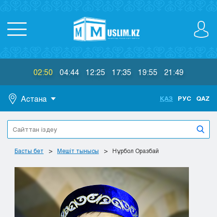
02:50
04:44
12:25
17:35
19:55
21:49
Астана
ҚАЗ
РУС
QAZ
Астана
Алматы
Актау
Басты бет
Мешіт тынысы
Нұрбол Оразбай
Актобе
Атырау
Жезказган
Караганда
Кокшетау
Костанай