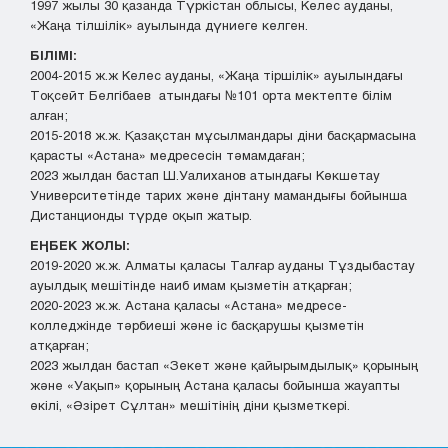
1997 жылы 30 қазанда Түркістан облысы, Келес ауданы,
«Жаңа тілшілік» ауылында дүниеге келген.
БІЛІМІ:
2004-2015 ж.ж Келес ауданы, «Жаңа тіршілік» ауылындағы
Тоқсейт Белгібаев атындағы №101 орта мектепте білім
алған;
2015-2018 ж.ж. Қазақстан мұсылмандары діни басқармасына
қарасты «Астана» медресесін тәмамдаған;
2023 жылдан бастап Ш.Уалиханов атындағы Көкшетау
Университетінде тарих және дінтану мамандығы бойынша
Дистанционды түрде оқып жатыр.
ЕҢБЕК ЖОЛЫ:
2019-2020 ж.ж. Алматы қаласы Талғар ауданы Тұздыбастау
ауылдық мешітінде наиб имам қызметін атқарған;
2020-2023 ж.ж. Астана қаласы «Астана» медресе-
колледжінде тәрбиеші және іс басқарушы қызметін
атқарған;
2023 жылдан бастап «Зекет және қайырымдылық» қорының
және «Уақып» қорының Астана қаласы бойынша жауапты
өкілі, «Әзірет Сұлтан» мешітінің діни қызметкері.