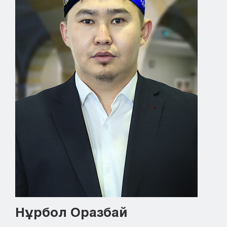
Кызылорда
Павлодар
Петропавловск
Семей
Талдыкорган
Тараз
Туркестан
Уральск
Усть-Каменогорск
Шымкент
Нұрбол Оразбай