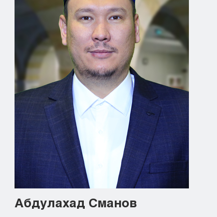
Кызылорда
Павлодар
Петропавловск
Семей
Талдыкорган
Тараз
Туркестан
Уральск
Усть-Каменогорск
Шымкент
Абдулахад Сманов