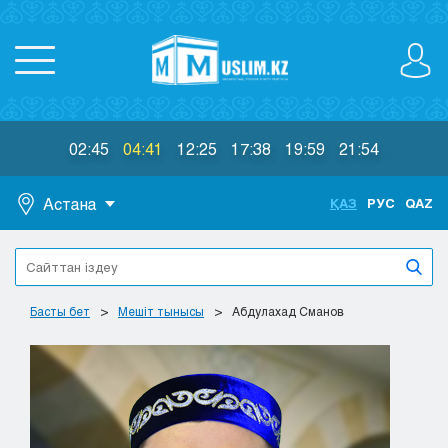
02:45
04:41
12:25
17:38
19:59
21:54
Астана
ҚАЗ
РУС
QAZ
Астана
Алматы
Актау
Басты бет
Мешіт тынысы
Абдулахад Сманов
Актобе
Атырау
Жезказган
Караганда
Кокшетау
Костанай