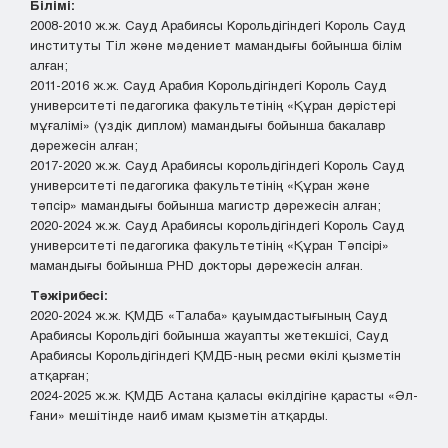
Білімі:
2008-2010 ж.ж. Сауд Арабиясы Корольдігіндегі Король Сауд
институты Тіл және мәдениет мамандығы бойынша білім
алған;
2011-2016 ж.ж. Сауд Арабия Корольдігіндегі Король Сауд
университеті педагогика факультетінің «Құран дәрістері
мұғалімі» (үздік диплом) мамандығы бойынша бакалавр
дәрежесін алған;
2017-2020 ж.ж. Сауд Арабиясы корольдігіндегі Король Сауд
университеті педагогика факультетінің «Құран және
тәпсір» мамандығы бойынша магистр дәрежесін алған;
2020-2024 ж.ж. Сауд Арабиясы корольдігіндегі Король Сауд
университеті педагогика факультетінің «Құран Тәпсірі»
мамандығы бойынша PHD докторы дәрежесін алған.
Тәжірибесі:
2020-2024 ж.ж. ҚМДБ «Талаба» қауымдастығының Сауд
Арабиясы Корольдігі бойынша жауапты жетекшісі, Сауд
Арабиясы Корольдігіндегі ҚМДБ-ның ресми өкілі қызметін
атқарған;
2024-2025 ж.ж. ҚМДБ Астана қаласы өкілдігіне қарасты «Әл-
Ғани» мешітінде наиб имам қызметін атқарды.