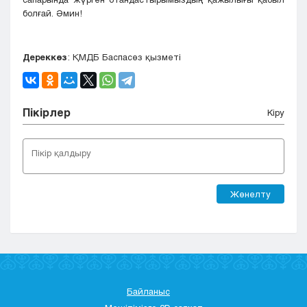
болғай. Әмин!
Дереккөз
: ҚМДБ Баспасөз қызметі
Пікірлер
Кіру
Жөнелту
Байланыс