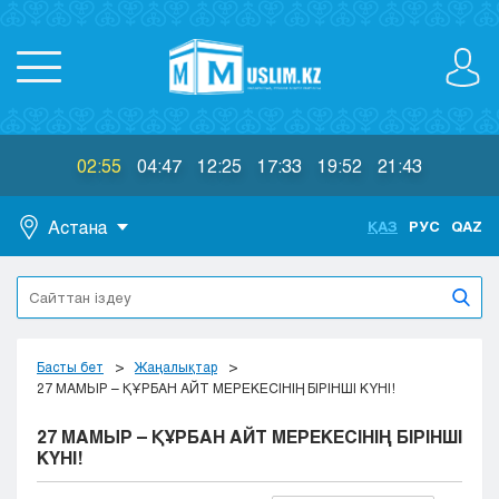
02:55
04:47
12:25
17:33
19:52
21:43
Астана
ҚАЗ
РУС
QAZ
Астана
Алматы
Актау
Актобе
Басты бет
Жаңалықтар
Атырау
27 МАМЫР – ҚҰРБАН АЙТ МЕРЕКЕСІНІҢ БІРІНШІ КҮНІ!
Жезказган
27 МАМЫР – ҚҰРБАН АЙТ МЕРЕКЕСІНІҢ БІРІНШІ
Караганда
КҮНІ!
Кокшетау
Костанай