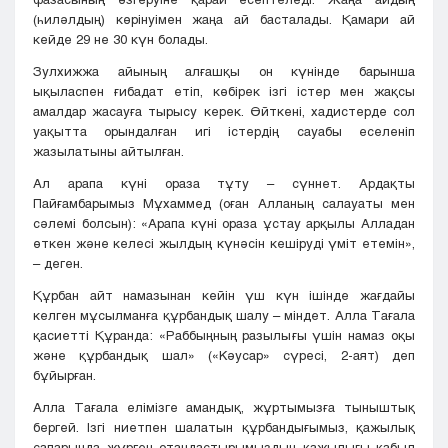
(һиләлдың) көрінуімен жаңа ай басталады. Қамари ай
кейде 29 не 30 күн болады.
Зулхижжа айының алғашқы он күнінде барынша
ықыласпен ғибадат етіп, көбірек ізгі істер мен жақсы
амалдар жасауға тырысу керек. Өйткені, хадистерде сол
уақытта орындалған игі істердің сауабы еселеніп
жазылатыны айтылған.
Ал арапа күні ораза тұту – сүннет. Ардақты
Пайғамбарымыз Мұхаммед (оған Алланың салауаты мен
сәлемі болсын): «Арапа күні ораза ұстау арқылы Алладан
өткен және келесі жылдың күнәсін кешіруді үміт етемін»,
– деген.
Құрбан айт намазынан кейін үш күн ішінде жағдайы
келген мұсылманға құрбандық шалу – міндет. Алла Тағала
қасиетті Құранда: «Раббыңның разылығы үшін намаз оқы
және құрбандық шал» («Кәусар» сүресі, 2-аят) деп
бұйырған.
Алла Тағала елімізге амандық, жұртымызға тыныштық
бергей. Ізгі ниетпен шалатын құрбандығымыз, қажылық
сапарында жүрген отандастырымыздың қажылығы қабыл