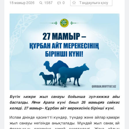
18 мамыр 2026
1587
0
Таңдаулыға қосу
Кызылорда
Павлодар
Петропавловск
Семей
Талдыкорган
Тараз
Туркестан
Уральск
Усть-Каменогорск
Шымкент
Бүгін һижри жыл санауы бойынша зул-хижжа айы
басталды. Яғни Арапа күні биыл 26 мамырға сәйкес
келеді. 27 мамыр– Құрбан айт мерекесінің бірінші күні.
Ислам дінінде қасиетті күндер, түндер және айлар қамари
жыл санауы негізінде анықталады. Мұндай жыл санақ ай
фазасының өзгеруіне қарай есептеледі. Жаңа айдың