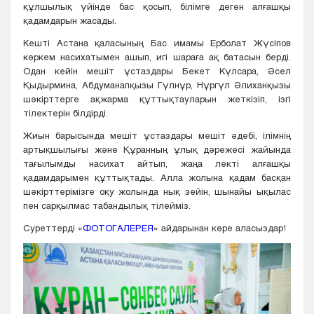
құлшылық үйінде бас қосып, білімге деген алғашқы
қадамдарын жасады.
Кешті Астана қаласының Бас имамы Ерболат Жүсіпов
көркем насихатымен ашып, игі шараға ақ батасын берді.
Одан кейін мешіт ұстаздары Бекет Күлсара, Әсел
Қыдырмина, Абдуманапқызы Гүлнұр, Нұргүл Әлиханқызы
шәкірттерге ақжарма құттықтауларын жеткізіп, ізгі
тілектерін білдірді.
Жиын барысында мешіт ұстаздары мешіт әдебі, ілімнің
артықшылығы және Құранның ұлық дәрежесі жайында
тағылымды насихат айтып, жаңа лекті алғашқы
қадамдарымен құттықтады. Алла жолына қадам басқан
шәкірттерімізге оқу жолында нық зейін, шынайы ықылас
пен сарқылмас табандылық тілейміз.
Суреттерді «
ФОТОГАЛЕРЕЯ
» айдарынан көре аласыздар!