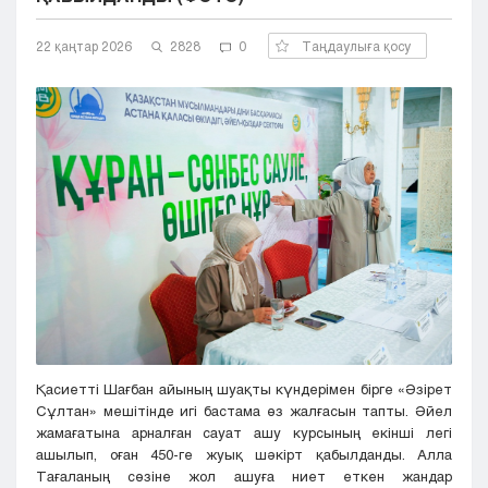
Кызылорда
22 қаңтар 2026
Павлодар
2828
0
Таңдаулыға қосу
Петропавловск
Семей
Талдыкорган
Тараз
Туркестан
Уральск
Усть-Каменогорск
Шымкент
Қасиетті Шағбан айының шуақты күндерімен бірге «Әзірет
Сұлтан» мешітінде игі бастама өз жалғасын тапты. Әйел
жамағатына арналған сауат ашу курсының екінші легі
ашылып, оған 450-ге жуық шәкірт қабылданды. Алла
Тағаланың сөзіне жол ашуға ниет еткен жандар