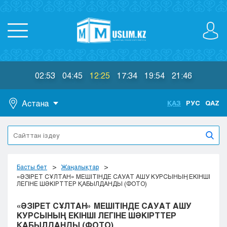
02:53
04:45
12:25
17:34
19:54
21:46
Астана
ҚАЗ
РУС
QAZ
Астана
Алматы
Актау
Актобе
Басты бет
Жаңалықтар
Атырау
«ӘЗІРЕТ СҰЛТАН» МЕШІТІНДЕ САУАТ АШУ КУРСЫНЫҢ ЕКІНШІ
ЛЕГІНЕ ШӘКІРТТЕР ҚАБЫЛДАНДЫ (ФОТО)
Жезказган
Караганда
«ӘЗІРЕТ СҰЛТАН» МЕШІТІНДЕ САУАТ АШУ
Кокшетау
КУРСЫНЫҢ ЕКІНШІ ЛЕГІНЕ ШӘКІРТТЕР
ҚАБЫЛДАНДЫ (ФОТО)
Костанай