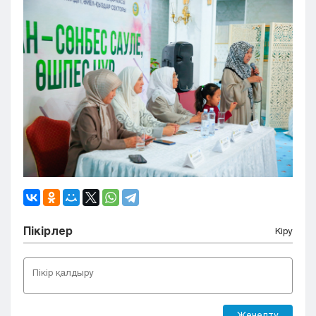
Пікірлер
Кіру
Жөнелту