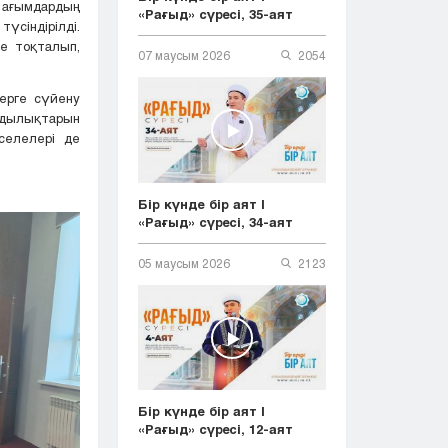
 ағымдардың
«Рағыд» сүресі, 35-аят
үсіндірілді.
не тоқталып,
07 маусым 2026
2054
дерге сүйену
ұндылықтарын
селелері де
Бір күнде бір аят |
«Рағыд» сүресі, 34-аят
05 маусым 2026
2123
Бір күнде бір аят |
«Рағыд» сүресі, 12-аят