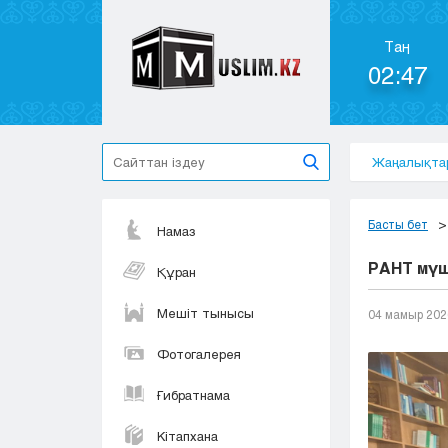
Таң
02:47
Жаңалықта
Басты бет
Намаз
РАНТ мүш
Құран
Мешіт тынысы
04 мамыр 202
Фотогалерея
Ғибратнама
Кітапхана