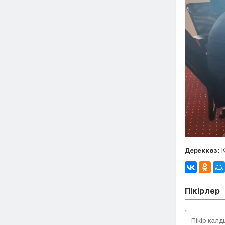
Дереккөз
: 
Пікірлер