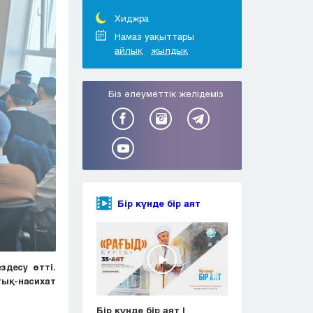
Тараз
Туркестан
Хиджра
Уральск
Намаз уақыттары
айлық
жылдық
Усть-Каменогорск
Шымкент
Біз әлеуметтік желідеміз
Бір күнде бір аят
здесу өтті.
тық-насихат
Бір күнде бір аят |