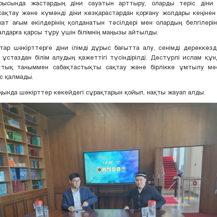
рысында жастардың діни сауатын арттыру, оларды теріс діни
ақтау және күмәнді діни көзқарастардан қорғану жолдары кеңінен т
ат ағым өкілдерінің қолданатын тәсілдері мен олардың белгілері
лдарға қарсы тұру үшін білімнің маңызы айтылды.
ар шәкірттерге діни ілімді дұрыс бағытта алу, сенімді дереккөз
і ұстаздан білім алудың қажеттігі түсіндірілді. Дәстүрлі ислам қ
ттық таныммен сабақтастықты сақтау және бірлікке ұмтылу мә
с қалмады.
ында шәкірттер көкейдегі сұрақтарын қойып, нақты жауап алды.