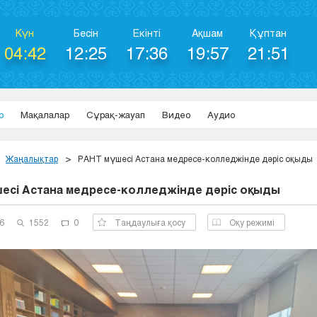
Күн
Бесін
Екінті
Ақшам
Құптан
04:42
12:25
17:36
19:57
21:51
р
Мақалалар
Сұрақ-жауап
Видео
Аудио
Жаңалықтар
РАНТ мүшесі Астана медресе-колледжінде дәріс оқыды
есі Астана медресе-колледжінде дәріс оқыды
6
1552
0
Таңдаулыға қосу
Оқу режимі