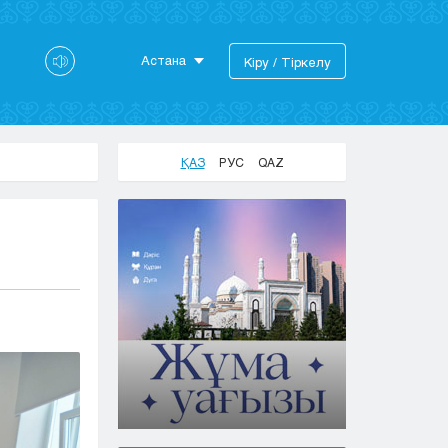
Астана
Кіру / Тіркелу
Астана
Алматы
Актау
ҚАЗ
РУС
QAZ
Актобе
Атырау
Жезказган
Караганда
Кокшетау
Костанай
Кызылорда
Павлодар
Петропавловск
Семей
Талдыкорган