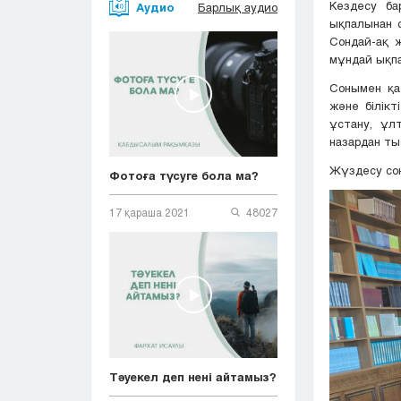
Кездесу ба
Аудио
Барлық аудио
ықпалынан с
Сондай-ақ ж
мұндай ықпа
Сонымен қат
және білікт
ұстану, ұл
назардан ты
Жүздесу соң
Фотоға түсуге бола ма?
17 қараша 2021
48027
Тәуекел деп нені айтамыз?