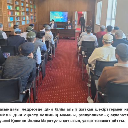
асындағы медреседе діни білім алып жатқан шәкірттермен ке
ҚМДБ Діни оңалту бөлімінің маманы, республикалық ақпарат
шесі Қаюпов Ислам Маратұлы қатысып, уағыз-насихат айтты.