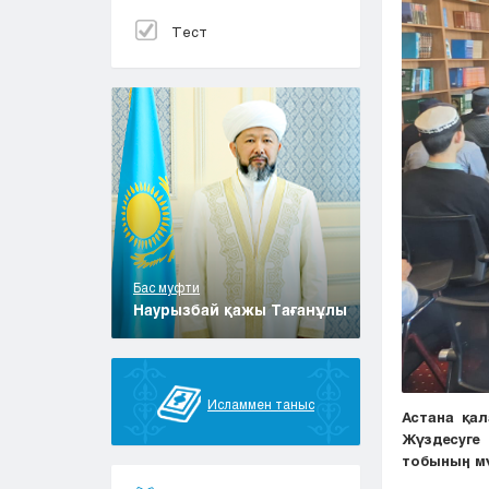
Тест
Бас муфти
Наурызбай қажы Тағанұлы
Исламмен таныс
Астана қал
Жүздесуге 
тобының мү