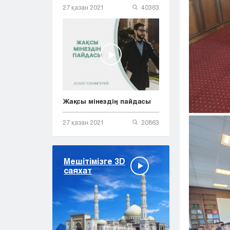
27 қазан 2021
40363
Жақсы мінездің пайдасы
27 қазан 2021
20863
Мешітімізге 3D
саяхат