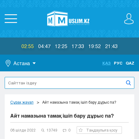
02:55
04:47
12:25
17:33
19:52
21:43
Астана
ҚАЗ
РУС
QAZ
Астана
Алматы
Актау
Актобе
Сұрақ жауап
Айт намазына тамақ ішіп бару дұрыс па?
Атырау
Айт намазына тамақ ішіп бару дұрыс па?
Жезказган
Караганда
Кокшетау
08 шілде 2022
13749
0
Таңдаулыға қосу
Костанай