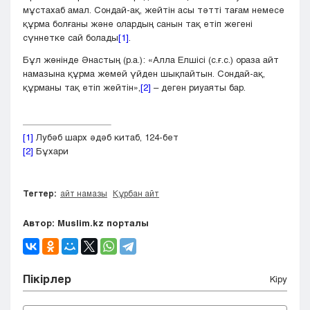
мұстахаб амал. Сондай-ақ, жейтін асы тәтті тағам немесе
құрма болғаны және олардың санын тақ етіп жегені
сүннетке сай болады
[1]
.
Бұл жөнінде Әнастың (р.а.): «Алла Елшісі (с.ғ.с.) ораза айт
намазына құрма жемей үйден шықпайтын. Сондай-ақ,
құрманы тақ етіп жейтін»,
[2]
– деген риуаяты бар.
[1]
Лубәб шарх әдәб китаб, 124-бет
[2]
Бұхари
Тегтер:
айт намазы
Құрбан айт
Автор: Muslim.kz порталы
Пікірлер
Кіру