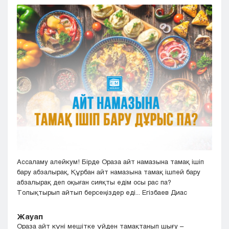
Кызылорда
Павлодар
Петропавловск
Семей
Талдыкорган
Тараз
Туркестан
Уральск
Усть-Каменогорск
Шымкент
Ассаламу алейкум! Бірде Ораза айт намазына тамақ ішіп
бару абзалырақ, Құрбан айт намазына тамақ ішпей бару
абзалырақ деп оқыған сияқты едім осы рас па?
Толықтырып айтып берсеңіздер еді... Егізбаев Диас
Жауап
Ораза айт күні мешітке үйден тамақтанып шығу –