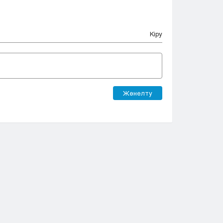
Кіру
Жөнелту