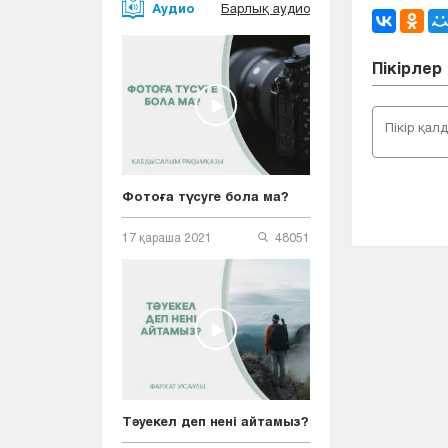
Аудио
Барлық аудио
Пікірлер
Фотоға түсуге бола ма?
17 қараша 2021
48051
Тәуекел деп нені айтамыз?