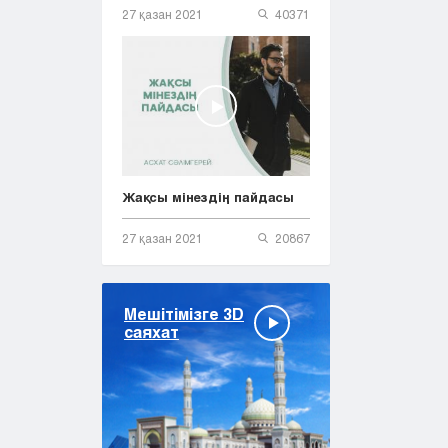
27 қазан 2021
40371
Жақсы мінездің пайдасы
27 қазан 2021
20867
Мешітімізге 3D
саяхат