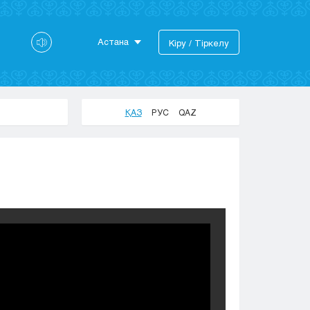
Астана
Кіру / Тіркелу
Астана
Алматы
Актау
ҚАЗ
РУС
QAZ
Актобе
Атырау
Жезказган
Караганда
Кокшетау
Костанай
Кызылорда
Павлодар
Петропавловск
Семей
Талдыкорган