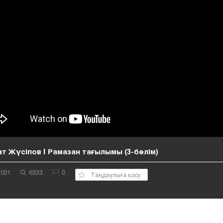
т Жүсіпов | Рамазан тағылымы (3-бөлім)
2021
6333
0
Таңдаулыға қосу