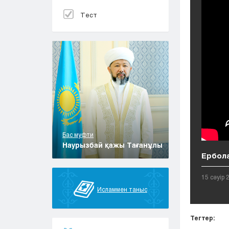
Тест
Бас муфти
Наурызбай қажы Тағанұлы
Ербола
15 сәуір 
Исламмен таныс
Тегтер: