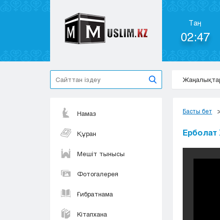
Таң
02:47
Жаңалықта
Басты бет
Намаз
Ерболат 
Құран
Мешіт тынысы
Фотогалерея
Ғибратнама
Кітапхана