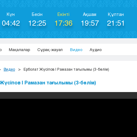
Күн
Бесін
Екінті
Ақшам
Құптан
04:42
12:25
17:36
19:57
21:51
р
Мақалалар
Сұрақ-жауап
Видео
Аудио
Видео
Ерболат Жүсіпов | Рамазан тағылымы (3-бөлім)
Жүсіпов | Рамазан тағылымы (3-бөлім)