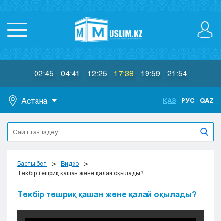
02:45
04:41
12:25
17:38
19:59
21:54
Астана
ҚАЗ
РУС
QAZ
Астана
Алматы
Актау
Актобе
Басты бет
Видео
Атырау
Тәкбір тәшриқ қашан және қалай оқылады?
Жезказган
Тәкбір тәшриқ қашан және қалай оқылады?
Караганда
Кокшетау
Костанай