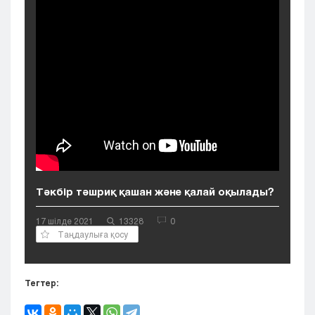
Кызылорда
Павлодар
Петропавловск
Семей
Талдыкорган
Тараз
Туркестан
Уральск
Усть-Каменогорск
Шымкент
Тәкбір тәшриқ қашан және қалай оқылады?
17 шілде 2021
13328
0
Таңдаулыға қосу
Тегтер: