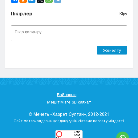
Пікірлер
Кіру
Жөнелту
Байланыс
Мешітімізге 3D саяхат
© Мечеть «Хазрет Султан», 2012-2021
Сайт материалдарын қолдану үшін сілтеме көрсету міндетті.