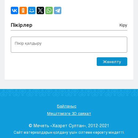
Пікірлер
Кіру
Жөнелту
Байланыс
Мешітімізге 3D саяхат
© Мечеть «Хазрет Султан», 2012-2021
Сайт материалдарын қолдану үшін сілтеме көрсету міндетті.