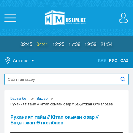
02:45
04:41
12:25
17:38
19:59
21:54
Астана
ҚАЗ
РУС
QAZ
Астана
Алматы
Актау
Актобе
Басты бет
Видео
Атырау
Руханият тайм // Кітап оқыған озар // Бақытжан Өткелбаев
Жезказган
Руханият тайм // Кітап оқыған озар //
Караганда
Бақытжан Өткелбаев
Кокшетау
Костанай