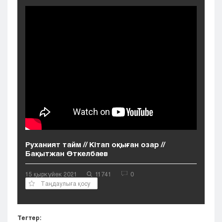
Кызылорда
Павлодар
Петропавловск
Семей
Талдыкорган
Тараз
Туркестан
Уральск
Усть-Каменогорск
Шымкент
Руханият тайм // Кітап оқыған озар //
Бақытжан Өткелбаев
15 қыркүйек 2021
11741
0
Таңдаулыға қосу
Тегтер: