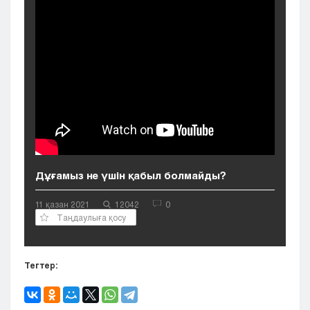
Кызылорда
Павлодар
Петропавловск
Семей
Талдыкорган
Тараз
Туркестан
Уральск
Усть-Каменогорск
Шымкент
Дұғамыз не үшін қабыл болмайды?
11 қазан 2021
12042
0
Таңдаулыға қосу
Тегтер: