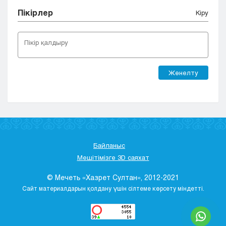
Пікірлер
Кіру
Жөнелту
Байланыс
Мешітімізге 3D саяхат
© Мечеть «Хазрет Султан», 2012-2021
Сайт материалдарын қолдану үшін сілтеме көрсету міндетті.