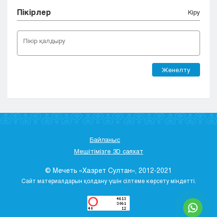
Пікірлер
Кіру
Жөнелту
Байланыс
Мешітімізге 3D саяхат
© Мечеть «Хазрет Султан», 2012-2021
Сайт материалдарын қолдану үшін сілтеме көрсету міндетті.