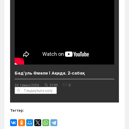
Кызылорда
Павлодар
Петропавловск
Семей
Талдыкорган
Тараз
Туркестан
Уральск
Усть-Каменогорск
Шымкент
Бәд'уль Әмәли | Ақида. 2-сабақ
24 тамыз 2024
3166
0
Таңдаулыға қосу
Тегтер: