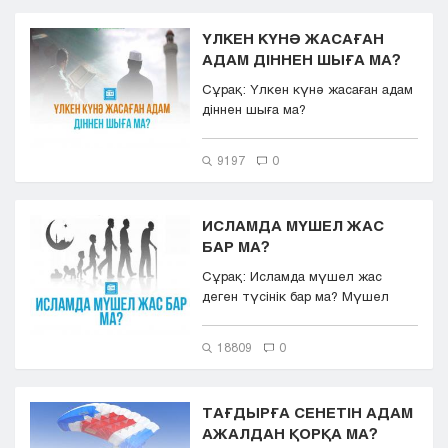
ҮЛКЕН КҮНӘ ЖАСАҒАН
АДАМ ДІННЕН ШЫҒА МА?
Сұрақ: Үлкен күнә жасаған адам
діннен шыға ма?
9197
0
ИСЛАМДА МҮШЕЛ ЖАС
БАР МА?
Сұрақ: Исламда мүшел жас
деген түсінік бар ма? Мүшел
жасқа келгенде құрбан шалып,
құран...
18809
0
ТАҒДЫРҒА СЕНЕТІН АДАМ
АЖАЛДАН ҚОРҚА МА?