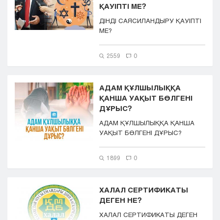
ҚАУІПТІ МЕ?
Кызылорда
ДІНДІ САЯСИЛАНДЫРУ ҚАУІПТІ
Павлодар
МЕ?
Петропавловск
Семей
2559
0
Талдыкорган
Тараз
Туркестан
АДАМ ҚҰЛШЫЛЫҚҚА
Уральск
ҚАНША УАҚЫТ БӨЛГЕНІ
Усть-Каменогорск
ДҰРЫС?
Шымкент
АДАМ ҚҰЛШЫЛЫҚҚА ҚАНША
УАҚЫТ БӨЛГЕНІ ДҰРЫС?
1899
0
ХАЛАЛ СЕРТИФИКАТЫ
ДЕГЕН НЕ?
ХАЛАЛ СЕРТИФИКАТЫ ДЕГЕН