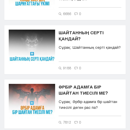
6686
0
ШАЙТАННЫҢ СЕРТІ
ҚАНДАЙ?
Сұрақ: Шайтанның серті қандай?
9188
0
ӘРБІР АДАМҒА БІР
ШАЙТАН ТИЕСІЛІ МЕ?
Сұрақ: Әрбір адамға бір шайтан
тиесілі деген рас па?
7812
0