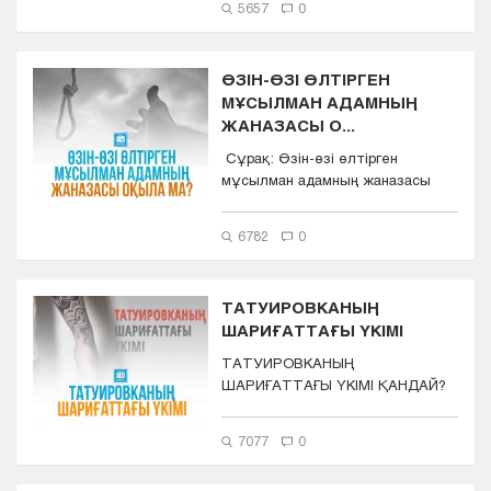
5657
0
ӨЗІН-ӨЗІ ӨЛТІРГЕН
МҰСЫЛМАН АДАМНЫҢ
ЖАНАЗАСЫ О...
Сұрақ: Өзін-өзі өлтірген
мұсылман адамның жаназасы
оқылады ма? Әр кітапта әр-
түрл...
6782
0
ТАТУИРОВКАНЫҢ
ШАРИҒАТТАҒЫ ҮКІМІ
ТАТУИРОВКАНЫҢ
ШАРИҒАТТАҒЫ ҮКІМІ ҚАНДАЙ?
7077
0