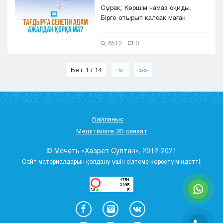
Сұрақ: Көршім намаз оқиды.
Бірге отырып қалсақ маған
насихат айтады: тағдыр,
жақсылық п...
8512
0
Бет 1 / 14
>
>>
Байланыс
Мешітімізге 3D саяхат
© Мечеть «Хазрет Султан», 2012-2021
Сайт материалдарын қолдану үшін сілтеме көрсету міндетті.