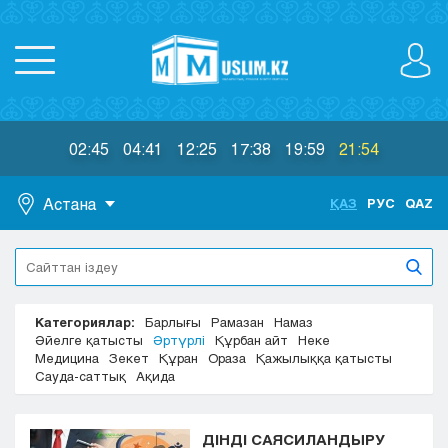
02:45
04:41
12:25
17:38
19:59
21:54
Астана
ҚАЗ
РУС
QAZ
Астана
Алматы
Актау
Категориялар:
Барлығы
Рамазан
Намаз
Актобе
Әйелге қатысты
Әртүрлі
Құрбан айт
Неке
Атырау
Медицина
Зекет
Құран
Ораза
Қажылыққа қатысты
Жезказган
Сауда-саттық
Ақида
Караганда
Кокшетау
ДІНДІ САЯСИЛАНДЫРУ
Костанай