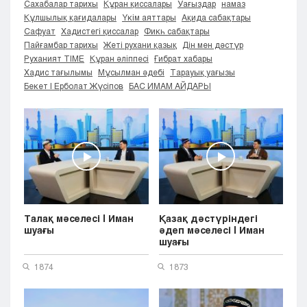
Сахабалар тарихы
Құран қиссалары
Уағыздар
намаз
Кызылорда
Құлшылық қағидалары
Үкім аяттары
Ақида сабақтары
Павлодар
Сафуат
Хадистегі қиссалар
Фикһ сабақтары
Пайғамбар тарихы
Жеті рухани қазық
Дін мен дәстүр
Петропавловск
Руханият TIME
Құран әліппесі
Ғибрат хабары
Семей
Хадис тағылымы
Мұсылман әдебі
Тарауық уағызы
Талдыкорган
Бекет | Ерболат Жүсіпов
БАС ИМАМ АЙДАРЫ
Тараз
Туркестан
Уральск
Усть-Каменогорск
Шымкент
Талақ мәселесі | Иман
Қазақ дәстүріндегі
шуағы
әдеп мәселесі | Иман
шуағы
1874
1873