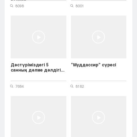
8098
8001
Дәстүріміздегі 5
"Муддассир" сүресі
санның дәлме дәлдігі...
7684
8182