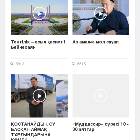
Тектілік – асыл қасиет |
Аз амалға мол сауап
Бейнебаян
6913
6515
ҚОСТАНАЙДЫҢ СУ
«Муддассир» сүресі 10 -
БАСҚАН АЙМАҚ
30 аяттар
ТҰРҒЫНДАРЫНА
КӨМЕК