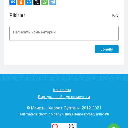
Pіkіrler
Kіrý
Jóneltý
Контакты
Виртуальный тур по мечети
© Мечеть «Хазрет Султан», 2012-2021
Saıt materıaldaryn qoldaný úshіn sіlteme kórsetý mіndettі.