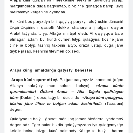
Arapa kúni qurban aıt merekesine erekshe daıyndyq jasap,
marqumdarǵa duǵa baǵyshtap, bir-birine qonaqqa baryp, ulyq
meıramnyń kelgenine qýanǵan.
Bul kúni bes paryzdyń biri, qajylyq paryzyn óteý úshin dúnıeniń
túkpir-túkpirinen qasıetti Mekke shaharyna jınalǵan qajylar
Arafat taýynda turyp, Allaǵa minájat etedi. Al qajylyqqa bara
almaǵan adam, bul kúndi qurmet tutyp, qulaǵyna, kózine jáne
tiline ıe bolyp, táshrıq tákbirin aıtyp, oraza ustap, duǵa jáne
táýbe jasap, keshirim tileýmen ótkizedi.
Arapa kúngi amaldarǵa qatysty keńes
ter
Arapa kúnin qurmetteý.
Paıǵambarymyz Muhammed (oǵan
Allanyń salaýaty men sálemi bolsyn):
«Arapa kúnin
qurmetteńder! Óıtkeni Arapa – Alla Taǵala qadirlegen
kún»
(Dáılámı) dese, taǵy bir ósıetinde:
«Arapa kúni qulaǵyna,
kózine jáne tiline ıe bolǵan adam keshiriledi»
(Tabaranı)
degen.
Qulaǵyna ıe bolý – ǵaıbat, máni joq jaman óleńderdi tyńdamaý
degen sóz. Eger bular bizdiń qalaýymyzdan tys qulaǵymyzǵa
keletin bolsa, bizge kúná bolmaıdy. Kózge ıe bolý – haram