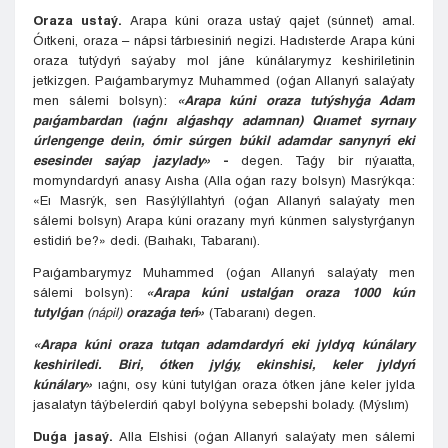
Oraza ustaý.
Arapa kúni oraza ustaý qajet (súnnet) amal.
Óıtkeni, oraza – nápsi tárbıesiniń negizi. Hadısterde Arapa kúni
oraza tutýdyń saýaby mol jáne kúnálarymyz keshiriletinin
jetkizgen. Paıǵambarymyz Muhammed (oǵan Allanyń salaýaty
men sálemi bolsyn):
«Arapa kúni oraza tutýshyǵa Adam
paıǵambardan (ıaǵnı alǵashqy adamnan) Qııamet syrnaıy
úrlengenge deıin, ómir súrgen búkil adamdar sanynyń eki
esesindeı saýap jazylady»
-
degen. Taǵy bir rıýaıatta,
momyndardyń anasy Aısha (Alla oǵan razy bolsyn) Masrýkqa:
«Eı Masrýk, sen Rasýlýllahtyń (oǵan Allanyń salaýaty men
sálemi bolsyn) Arapa kúni orazany myń kúnmen salystyrǵanyn
estidiń be?» dedi. (Baıhakı, Tabaranı).
Paıǵambarymyz Muhammed (oǵan Allanyń salaýaty men
sálemi bolsyn):
«Arapa kúni ustalǵan oraza 1000 kún
tutylǵan
(nápil)
orazaǵa teń»
(Tabaranı) degen.
«Arapa kúni oraza tutqan adamdardyń eki jyldyq kúnálary
keshiriledi. Biri, ótken jylǵy, ekinshisi, keler jyldyń
kúnálary»
ıaǵnı, osy kúni tutylǵan oraza ótken jáne keler jylda
jasalatyn táýbelerdiń qabyl bolýyna sebepshi bolady. (Mýslım)
Duǵa jasaý.
Alla Elshisi (oǵan Allanyń salaýaty men sálemi