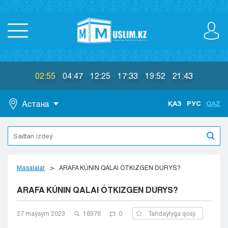
02:55
04:47
12:25
17:33
19:52
21:43
Астана
ҚАЗ
РУС
QAZ
Astana
Almaty
Aktaý
Aktobe
Maqalalar
ARAFA KÚNIN QALAI ÓTKIZGEN DURYS?
Atyraý
ARAFA KÚNIN QALAI ÓTKIZGEN DURYS?
Jezkazgan
Karaganda
Kokshetaý
27 maýsym 2023
16376
0
Tańdaýlyǵa qosý
Kostanaı