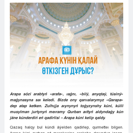
Kyzylorda
Pavlodar
Petropavlovsk
Semeı
Taldykorgan
Taraz
Týrkestan
Ýralsk
Ýst-Kamenogorsk
Shymkent
Arapa sózi arabtyń «arafa», ıaǵnı, «bilý, anyqtaý, túsiný»
maǵynasyna saı keledi. Bizde ony qarııalarymyz «Qarapa»
dep atap ketken. Zulhıjja aıynynyń toǵyzynshy kúni, kúlli
musylman jurtynyń meıramy Qurban aıttyń aldyndaǵy kún
jáne kúnderdiń eń qadirlisi – Arapa kúni
kelip qaldy
.
Qazaq halqy bul kúndi áýelden qadirlep, qurmetteı bilgen.