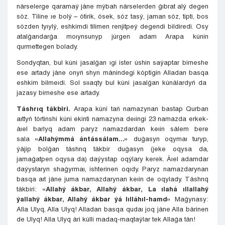
nárselerge qaramaý jáne mýbah nárselerden ǵıbrat alý degen
sóz. Tiline ıe bolý – ótirik, ósek, sóz tasý, jaman sóz, tipti, bos
sózden tyıylý, eshkimdi tilimen renjitpeý degendi bildiredi. Osy
atalǵandarǵa moıynsunyp júrgen adam Arapa kúnin
qurmettegen bolady.
Sondyqtan, bul kúni jasalǵan ıgi ister úshin saýaptar birneshe
ese artady jáne onyń shyn mánindegi kóptigin Alladan basqa
eshkim bilmeıdi. Sol sııaqty bul kúni jasalǵan kúnálardyń da
jazasy birneshe ese artady.
Táshrıq tákbiri.
Arapa kúni tań namazynan bastap Qurban
aıttyń tórtinshi kúni ekinti namazyna deıingi 23 namazda erkek-
áıel barlyq adam paryz namazdardan keıin sálem bere
sala
«Allahýmmá ántássálam...»
duǵasyn oqymaı turyp,
ýájip bolǵan táshrıq tákbir duǵasyn (jeke oqysa da,
jamaǵatpen oqysa da) daýystap oqýlary kerek. Áıel adamdar
daýystaryn shaǵyrmaı, ishterinen oqıdy. Paryz namazdarynan
basqa aıt jáne juma namazdarynan keıin de oqylady. Táshrıq
tákbiri:
«Allahý ákbar, Allahý ákbar, La ılahá ıllallahý
ýallahý ákbar, Allahý ákbar ýá lılláhıl-hamd»
Maǵynasy:
Alla Ulyq, Alla Ulyq! Alladan basqa qudaı joq jáne Alla bárinen
de Ulyq! Alla Ulyq ári kúlli madaq-maqtaýlar tek Allaǵa tán!