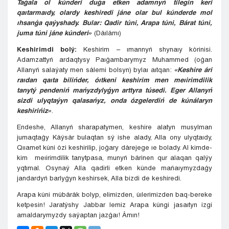
Taǵala ol kúnderi duǵa etken adamnyń tilegin keri
qaıtarmaıdy, olardy keshiredi jáne olar bul kúnderde mol
ıhsanǵa qaýyshady. Bular: Qadir túni, Arapa túni, Bárat túni,
juma túni jáne kúnderi»
(Dáılámı)
Keshirimdi bolý:
Keshirim – ımannyń shynaıy kórinisi.
Adamzattyń ardaqtysy Paıǵambarymyz Muhammed (oǵan
Allanyń salaýaty men sálemi bolsyn) bylaı aıtqan:
«Keshire ári
raıdan qaıta bilińder, óıtkeni keshirim men meıirimdilik
tanytý pendeniń mańyzdylyǵyn arttyra túsedi. Eger Allanyń
sizdi ulyqtaýyn qalasańyz, onda ózgelerdiń de kúnálaryn
keshirińiz»
.
Endeshe, Allanyń sharapatymen, keshire alatyn musylman
jumaqtaǵy Káýsár bulaqtan sý ishe alady, Alla ony ulyqtaıdy,
Qııamet kúni ózi keshirilip, joǵary dárejege ıe bolady. Al kimde-
kim meıirimdilik tanytpasa, munyń bárinen qur alaqan qalýy
yqtımal. Osynaý Alla qadirli etken kúnde mańaıymyzdaǵy
jandardyń barlyǵyn keshirsek, Alla bizdi de keshiredi.
Arapa kúni múbárák bolyp, elimizden, úılerimizden baq-bereke
ketpesin! Jaratýshy Jabbar Iemiz Arapa kúngi jasaıtyn izgi
amaldarymyzdy saýaptan jazǵaı! Ámın!