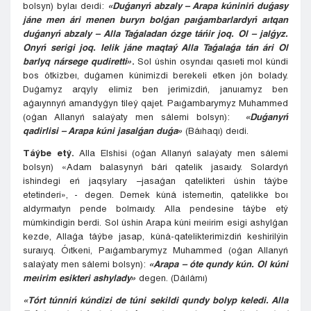
bolsyn) bylaı deıdi:
«Duǵanyń abzaly – Arapa kúniniń duǵasy
jáne men ári menen buryn bolǵan paıǵambarlardyń aıtqan
duǵanyń abzaly – Alla Taǵaladan ózge táńir joq. Ol – jalǵyz.
Onyń serigi joq. Ielik jáne maqtaý Alla Taǵalaǵa tán ári Ol
barlyq nársege qudiretti»
.
Sol úshin osyndaı qasıeti mol kúndi
bos ótkizbeı, duǵamen kúnimizdi berekeli etken jón bolady.
Duǵamyz arqyly elimiz ben jerimizdiń, januıamyz ben
aǵaıynnyń amandyǵyn tileý qajet. Paıǵambarymyz Muhammed
(oǵan Allanyń salaýaty men sálemi bolsyn):
«Duǵanyń
qadirlisi – Arapa kúni jasalǵan duǵa»
(Báıhaqı) deıdi.
Táýbe etý.
Alla Elshisi (oǵan Allanyń salaýaty men sálemi
bolsyn) «Adam balasynyń bári qatelik jasaıdy. Solardyń
ishindegi eń jaqsylary –jasaǵan qatelikteri úshin táýbe
etetinderi», - degen. Demek kúná istemeıtin, qatelikke boı
aldyrmaıtyn pende bolmaıdy. Alla pendesine táýbe etý
múmkindigin berdi. Sol úshin Arapa kúni meıirim esigi ashylǵan
kezde, Allaǵa táýbe jasap, kúná-qatelikterimizdiń keshirilýin
suraıyq. Óıtkeni, Paıǵambarymyz Muhammed (oǵan Allanyń
salaýaty men sálemi bolsyn):
«Arapa – óte qundy kún. Ol kúni
meıirim esikteri ashylady»
degen. (Dáılámı)
«Tórt túnniń kúndizi de túni sekildi qundy bolyp keledi. Alla