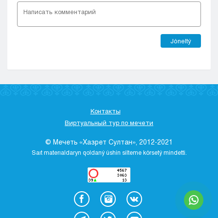
Jóneltý
Контакты
Виртуальный тур по мечети
© Мечеть «Хазрет Султан», 2012-2021
Saıt materıaldaryn qoldaný úshіn sіlteme kórsetý mіndettі.