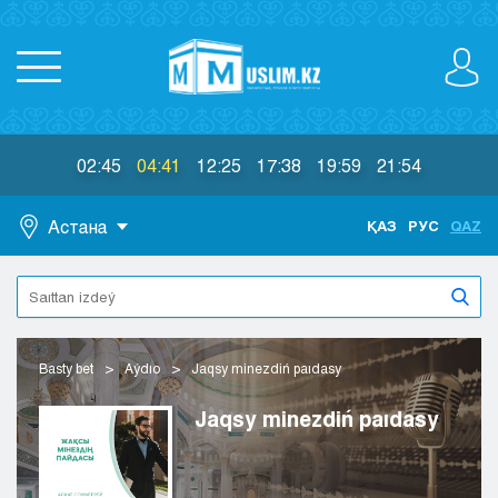
02:45
04:41
12:25
17:38
19:59
21:54
Астана
ҚАЗ
РУС
QAZ
Astana
Almaty
Aktaý
Aktobe
Basty bet
Aýdıo
Jaqsy minezdiń paıdasy
Atyraý
Jezkazgan
Jaqsy minezdiń paıdasy
Karaganda
Kokshetaý
Kostanaı