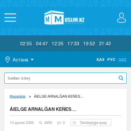
02:55
04:47
12:25
17:33
19:52
21:43
Астана
ҚАЗ
РУС
QAZ
Astana
Almaty
Aktaý
Aktobe
Maqalalar
ÁIELGE ARNALǴAN KEŃES…
Atyraý
ÁIELGE ARNALǴAN KEŃES…
Jezkazgan
Karaganda
Kokshetaý
13 qazan 2025
4955
0
Tańdaýlyǵa qosý
Kostanaı