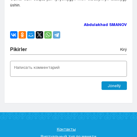
úshin.
Abdulakhad SMANOV
Pіkіrler
Kіrý
Jóneltý
Контакты
Виртуальный тур по мечети