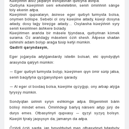
Kúıeýińniń álsiz jaqtaryn eshqashan qurbyńa ashpa.
Qurbyńa kúıeýińniń seni erkeletetinin, seniń ómirińniń sánge
toly ekenin aıtpa.
Kúıeýińniń qupııalaryn, ásirese eger qurbyń turmysta bolsa,
onymen bólispe. Sebebi ol ony kúıeýine aıtady, kúıeýi dosyna
aıtady, dosy taǵy bireýge aıtady… Osylaısha kúıeýińniń syry
seniń kesirińnen áshkere bolady.
Kúıeýińmen arańda bir másele týyndasa, qurbyńnan kómek
surama. Óz arańdaǵy máseleni óziń shesh. Áıtpese shaıtan
úshinshi adam bolyp araǵa túsip ketýi múmkin.
Qadirli qaryndasym,
Eger joǵaryda aıtylǵandardy isteıtin bolsań, eki qıyndyqtyń
arasynda qalýyń múmkin:
— Eger qurbyń turmysta bolyp, kúıeýimen qıyn ómir súrip jatsa,
seniń baqytyńa qyzǵanyshpen qaraıdy.
— Al eger ol boıdaq bolsa, kúıeýińe qyzyǵyp, ony arbap alýǵa
tyrysýy múmkin.
Sondyqtan úıińniń syryn eshkimge aıtpa. Bilgenińniń bárin
bólisý mindet emes. Ómirińdegi barlyq nárseni aıtyp júrý de
durys emes. Otbasyńnyń qupııasy — qyzyl syzyq bolsyn.
Kúıeýiń týraly jaqsysyn da, jamanyn da aıtpa.
Ózińdi óziń saqta, jan tynyshtyǵyń men otbasyńnyń tutastyǵy