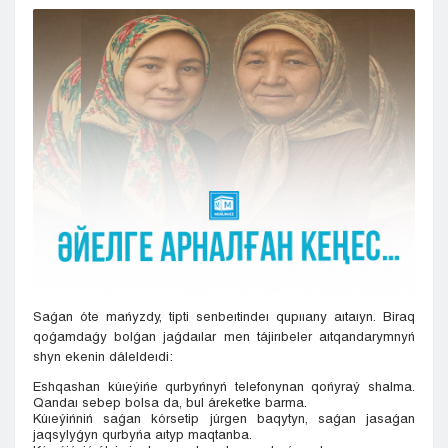
Kyzylorda
Pavlodar
Petropavlovsk
Semeı
Taldykorgan
Taraz
Týrkestan
Ýralsk
Ýst-Kamenogorsk
Shymkent
Saǵan óte mańyzdy, tipti senbeıtindeı qupııany aıtaıyn. Biraq
qoǵamdaǵy bolǵan jaǵdaılar men tájirıbeler aıtqandarymnyń
shyn ekenin dáleldeıdi:
Eshqashan kúıeýińe qurbyńnyń telefonynan qońyraý shalma.
Qandaı sebep bolsa da, bul áreketke barma.
Kúıeýińniń saǵan kórsetip júrgen baqytyn, saǵan jasaǵan
jaqsylyǵyn qurbyńa aıtyp maqtanba.