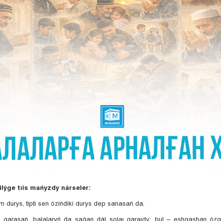
ilýge tıis mańyzdy nárseler:
 durys, tipti sen ózińdiki durys dep sanasań da.
 qarasań, balalaryń da saǵan dál solaı qaraıdy; bul – eshqashan ózg