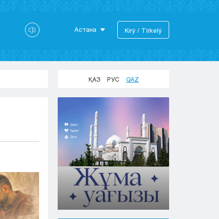
Астана
Kіrý / Tіrkelý
Astana
Almaty
Aktaý
ҚАЗ
РУС
QAZ
Aktobe
Atyraý
Jezkazgan
Karaganda
Kokshetaý
Kostanaı
Kyzylorda
Pavlodar
Petropavlovsk
Semeı
Taldykorgan