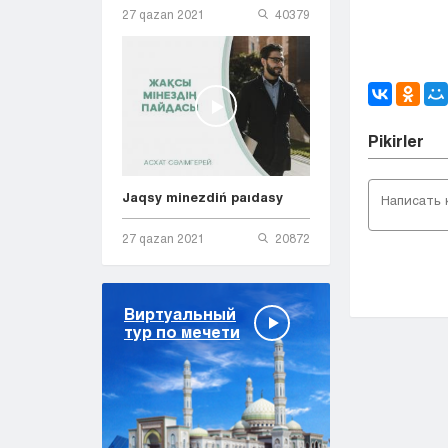
27 qazan 2021
40379
Pіkіrler
Jaqsy minezdiń paıdasy
27 qazan 2021
20872
Виртуальный
тур по мечети