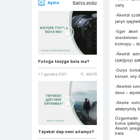
Aýdıo
Barlyq aýdıo
zańy.
-Ákeńdi úzdi
janyn qajytad
-Eger ákeń 
sheshimnen 
bolmaýy – dú
-Ákeńdi ash
(qarǵysy) qab
Fotoǵa túsýge bola ma?
-Durys bols
17 qarasha 2021
48076
kórseń, ony 
-Ákeńniń sen
dese – alysta
-Ákeńe eshq
aıtatynyńdy, ti
Ózgermeıtin 
bolsa qateligi
Ákeniń júreg
Táýekel dep neni aıtamyz?
bala.