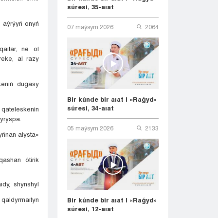
súresi, 35-aıat
e aýrýyń onyń
07 maýsym 2026
2064
aıtar, ne ol
eke, al razy
keniń duǵasy
Bir kúnde bir aıat | «Raǵyd»
súresi, 34-aıat
qateleskenin
yryspa.
05 maýsym 2026
2133
yńnan alysta»
ashan ótirik
ıdy, shynshyl
 qaldyrmaıtyn
Bir kúnde bir aıat | «Raǵyd»
súresi, 12-aıat