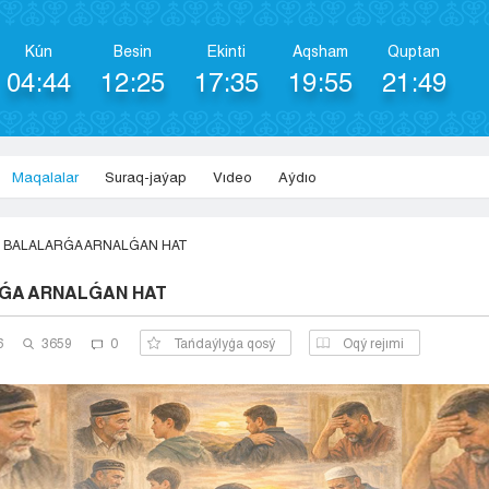
Kún
Besіn
Ekіntі
Aqsham
Quptan
04:44
12:25
17:35
19:55
21:49
Maqalalar
Suraq-jaýap
Vıdeo
Aýdıo
BALALARǴA ARNALǴAN HAT
ǴA ARNALǴAN HAT
6
3659
0
Tańdaýlyǵa qosý
Оqý rejımi