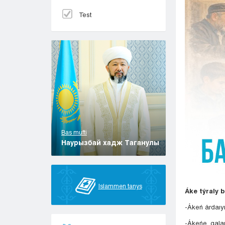
Test
Bas mufti
Наурызбай хадж Таганулы
Islammen tanys
Áke týraly b
-Ákeń árdaıym
-Ákeńe qalaı