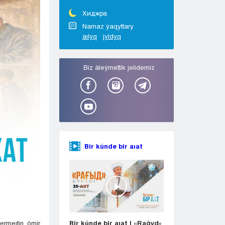
Taraz
Týrkestan
Хиджра
Ýralsk
Namaz ýaqyttary
aılyq
jyldyq
Ýst-Kamenogorsk
Shymkent
Bіz áleýmettіk jelіdemіz
Bir kúnde bir aıat
ermeıtin ómir
Bir kúnde bir aıat | «Raǵyd»