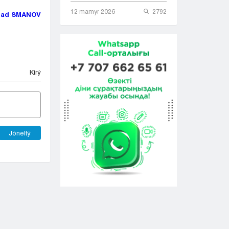
12 mamyr 2026
2792
had SMANOV
Kіrý
Jóneltý