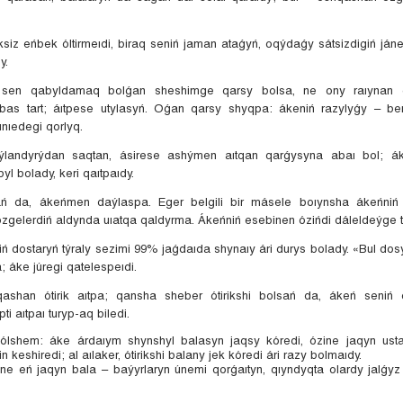
ksiz eńbek óltirmeıdi, biraq seniń jaman ataǵyń, oqýdaǵy sátsizdigiń ján
y.
sen qabyldamaq bolǵan sheshimge qarsy bolsa, ne ony raıynan q
bas tart; áıtpese utylasyń. Oǵan qarsy shyqpa: ákeniń razylyǵy – ber
nıedegi qorlyq.
ýlandyrýdan saqtan, ásirese ashýmen aıtqan qarǵysyna abaı bol; á
yl bolady, keri qaıtpaıdy.
ań da, ákeńmen daýlaspa. Eger belgili bir másele boıynsha ákeńniń 
ózgelerdiń aldynda uıatqa qaldyrma. Ákeńniń esebinen ózińdi dáleldeýge t
iń dostaryń týraly sezimi 99% jaǵdaıda shynaıy ári durys bolady. «Bul dos
; áke júregi qatelespeıdi.
ashan ótirik aıtpa; qansha sheber ótirikshi bolsań da, ákeń seniń q
pti aıtpaı turyp-aq biledi.
ólshem: áke árdaıym shynshyl balasyn jaqsy kóredi, ózine jaqyn usta
n keshiredi; al aılaker, ótirikshi balany jek kóredi ári razy bolmaıdy.
ine eń jaqyn bala – baýyrlaryn únemi qorǵaıtyn, qıyndyqta olardy jalǵyz