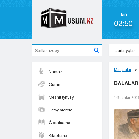
Tań
02:50
Jańalyqtar
Maqalalar
Namaz
BALALAR
Quran
Meshit tynysy
16 qańtar 202
Fotogalereıa
Ǵıbratnama
Kitaphana