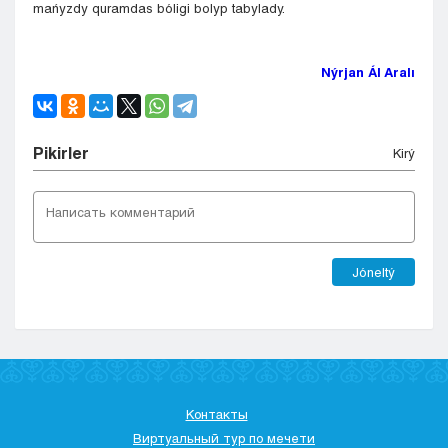
mańyzdy quramdas bóligi bolyp tabylady.
Nýrjan Ál Aralı
Pіkіrler
Kіrý
Jóneltý
Контакты
Виртуальный тур по мечети