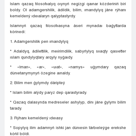
Islam qazaq fılosofııalyq oıynyń negizgi qaınar kózderiniń biri
boldy. Ol adamgershilik, ádildik, bilim, ımandylyq jáne rýhanı
kemeldený ıdeıalaryn qalyptastyrdy.
Islamnyń qazaq fılosofııasyna áseri mynadaı baǵyttarda
kórinedi:
1. Adamgershilik pen ımandylyq
* Adaldyq, ádilettilik, meıirimdilik, sabyrlylyq sııaqty qasıetter
ıslam qundylyqtary arqyly nyǵaıdy.
* «Iman», «ar», «uıat», «namys» uǵymdary qazaq
dúnıetanymynyń ózegine aınaldy.
2. Bilim men ǵylymdy dáripteý
* Islam bilim alýdy paryz dep qarastyrady.
* Qazaq dalasynda medreseler ashylyp, dinı jáne ǵylymı bilim
tarady.
3. Rýhanı kemeldený ıdeıasy
* Sopylyq ilim adamnyń ishki jan dúnıesin tárbıeleýge erekshe
kóńil bóldi.