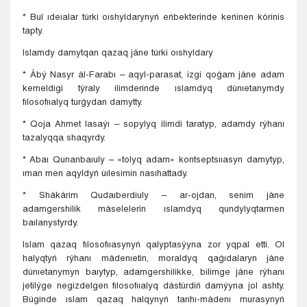
* Bul ıdeıalar túrki oıshyldarynyń eńbekterinde keńinen kórinis
tapty.
Islamdy damytqan qazaq jáne túrki oıshyldary
* Ábý Nasyr ál-Farabı – aqyl-parasat, izgi qoǵam jáne adam
kemeldigi týraly ilimderinde ıslamdyq dúnıetanymdy
fılosofııalyq turǵydan damytty.
* Qoja Ahmet Iasaýı – sopylyq ilimdi taratyp, adamdy rýhanı
tazalyqqa shaqyrdy.
* Abaı Qunanbaıuly – «tolyq adam» kontseptsııasyn damytyp,
ıman men aqyldyń úılesimin nasıhattady.
* Shákárim Qudaıberdiuly – ar-ojdan, senim jáne
adamgershilik máselelerin ıslamdyq qundylyqtarmen
baılanystyrdy.
Islam qazaq fılosofııasynyń qalyptasýyna zor yqpal etti. Ol
halyqtyń rýhanı mádenıetin, moraldyq qaǵıdalaryn jáne
dúnıetanymyn baıytyp, adamgershilikke, bilimge jáne rýhanı
jetilýge negizdelgen fılosofııalyq dástúrdiń damýyna jol ashty.
Búginde ıslam qazaq halqynyń tarıhı-mádenı murasynyń