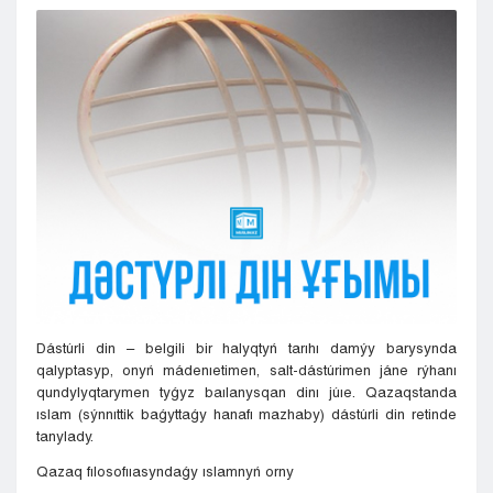
Kyzylorda
Pavlodar
Petropavlovsk
Semeı
Taldykorgan
Taraz
Týrkestan
Ýralsk
Ýst-Kamenogorsk
Shymkent
Dástúrli din – belgili bir halyqtyń tarıhı damýy barysynda
qalyptasyp, onyń mádenıetimen, salt-dástúrimen jáne rýhanı
qundylyqtarymen tyǵyz baılanysqan dinı júıe. Qazaqstanda
ıslam (sýnnıttik baǵyttaǵy hanafı mazhaby) dástúrli din retinde
tanylady.
Qazaq fılosofııasyndaǵy ıslamnyń orny