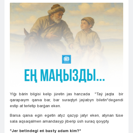
Kyzylorda
Pavlodar
Petropavlovsk
Semeı
Taldykorgan
Taraz
Týrkestan
Ýralsk
Ýst-Kamenogorsk
Shymkent
Ylǵı bárin bilgisi kelip júretin jas hanzada "Taý jaqta bir
qarapaıym qarııa bar, bar suraqtyń jaýabyn biletin"degendi
estip at terletip barǵan eken.
Barsa qarııa egin egetin atyz qazyp jatyr eken, atynan túse
sala aqsaqalmen amandasyp jiberip úsh suraq qoıypty.
"Jer betindegi eń basty adam kim?"