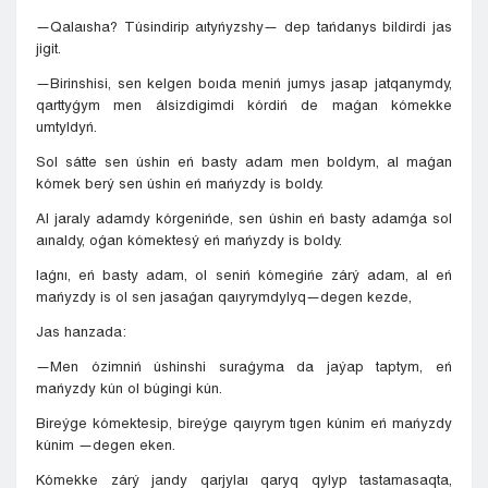
—Qalaısha? Túsindirip aıtyńyzshy— dep tańdanys bildirdi jas
jigit.
—Birinshisi, sen kelgen boıda meniń jumys jasap jatqanymdy,
qarttyǵym men álsizdigimdi kórdiń de maǵan kómekke
umtyldyń.
Sol sátte sen úshin eń basty adam men boldym, al maǵan
kómek berý sen úshin eń mańyzdy is boldy.
Al jaraly adamdy kórgenińde, sen úshin eń basty adamǵa sol
aınaldy, oǵan kómektesý eń mańyzdy is boldy.
Iaǵnı, eń basty adam, ol seniń kómegińe zárý adam, al eń
mańyzdy is ol sen jasaǵan qaıyrymdylyq—degen kezde,
Jas hanzada:
—Men ózimniń úshinshi suraǵyma da jaýap taptym, eń
mańyzdy kún ol búgingi kún.
Bireýge kómektesip, bireýge qaıyrym tıgen kúnim eń mańyzdy
kúnim —degen eken.
Kómekke zárý jandy qarjylaı qaryq qylyp tastamasaqta,