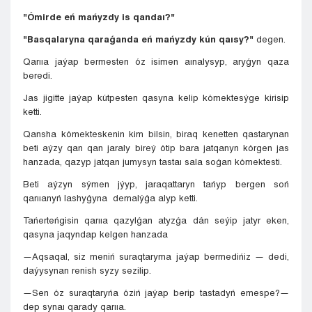
"Ómirde eń mańyzdy is qandaı?"
"Basqalaryna qaraǵanda eń mańyzdy kún qaısy?"
degen.
Qarııa jaýap bermesten óz isimen aınalysyp, aryǵyn qaza
beredi.
Jas jigitte jaýap kútpesten qasyna kelip kómektesýge kirisip
ketti.
Qansha kómekteskenin kim bilsin, biraq kenetten qastarynan
beti aýzy qan qan jaraly bireý ótip bara jatqanyn kórgen jas
hanzada, qazyp jatqan jumysyn tastaı sala soǵan kómektesti.
Beti aýzyn sýmen jýyp, jaraqattaryn tańyp bergen soń
qarııanyń lashyǵyna demalýǵa alyp ketti.
Tańerteńgisin qarııa qazylǵan atyzǵa dán seýip jatyr eken,
qasyna jaqyndap kelgen hanzada
—Aqsaqal, siz meniń suraqtaryma jaýap bermedińiz — dedi,
daýysynan renish syzy sezilip.
—Sen óz suraqtaryńa óziń jaýap berip tastadyń emespe?—
dep synaı qarady qarııa.