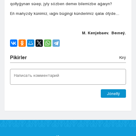
qoltyǵynan súıep, jyly sózben demeı bilemizbe aǵaıyn?
Eń mańyzdy kúnimiz, ıaǵnı búgingi kúnderimiz qalaı ótýde....
M. Kenjebaev. Beıneý.
Pіkіrler
Kіrý
Jóneltý