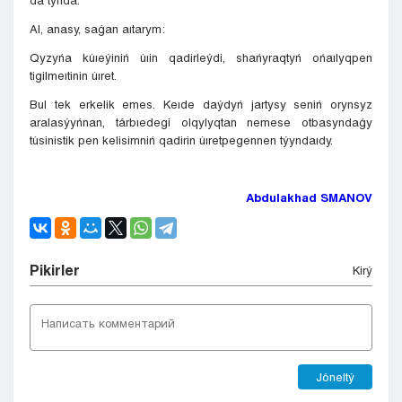
da tyńda.
Al, anasy, saǵan aıtarym:
Qyzyńa kúıeýiniń úıin qadirleýdi, shańyraqtyń ońaılyqpen
tigilmeıtinin úıret.
Bul tek erkelik emes. Keıde daýdyń jartysy seniń orynsyz
aralasýyńnan, tárbıedegi olqylyqtan nemese otbasyndaǵy
túsinistik pen kelisimniń qadirin úıretpegennen týyndaıdy.
Abdulakhad SMANOV
Pіkіrler
Kіrý
Jóneltý