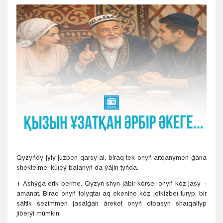
Kyzylorda
Pavlodar
Petropavlovsk
Semeı
Taldykorgan
Taraz
Týrkestan
Ýralsk
Ýst-Kamenogorsk
Shymkent
Qyzyńdy jyly júzben qarsy al, biraq tek onyń aıtqanymen ǵana
shektelme, kúıeý balanyń da ýájin tyńda.
+ Ashýǵa erik berme. Qyzyń shyn jábir kórse, onyń kóz jasy –
amanat. Biraq onyń tolyqtaı aq ekenine kóz jetkizbeı turyp, bir
sáttik sezimmen jasalǵan áreket onyń otbasyn shaıqaltyp
jiberýi múmkin.