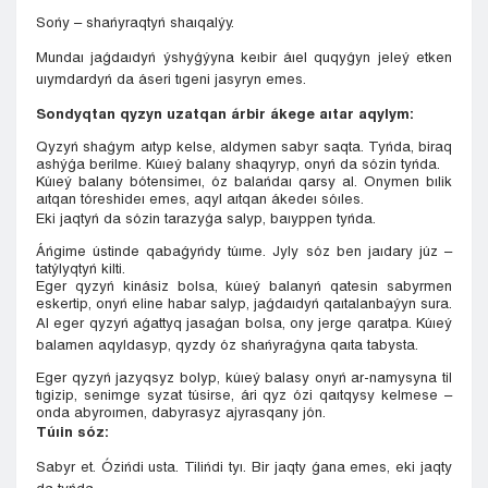
Sońy – shańyraqtyń shaıqalýy.
Mundaı jaǵdaıdyń ýshyǵýyna keıbir áıel quqyǵyn jeleý etken
uıymdardyń da áseri tıgeni jasyryn emes.
Sondyqtan qyzyn uzatqan árbir ákege aıtar aqylym:
Qyzyń shaǵym aıtyp kelse, aldymen sabyr saqta. Tyńda, biraq
ashýǵa berilme. Kúıeý balany shaqyryp, onyń da sózin tyńda.
Kúıeý balany bótensimeı, óz balańdaı qarsy al. Onymen bılik
aıtqan tóreshideı emes, aqyl aıtqan ákedeı sóıles.
Eki jaqtyń da sózin tarazyǵa salyp, baıyppen tyńda.
Áńgime ústinde qabaǵyńdy túıme. Jyly sóz ben jaıdary júz –
tatýlyqtyń kilti.
Eger qyzyń kinásiz bolsa, kúıeý balanyń qatesin sabyrmen
eskertip, onyń eline habar salyp, jaǵdaıdyń qaıtalanbaýyn sura.
Al eger qyzyń aǵattyq jasaǵan bolsa, ony jerge qaratpa. Kúıeý
balamen aqyldasyp, qyzdy óz shańyraǵyna qaıta tabysta.
Eger qyzyń jazyqsyz bolyp, kúıeý balasy onyń ar-namysyna til
tıgizip, senimge syzat túsirse, ári qyz ózi qaıtqysy kelmese –
onda abyroımen, dabyrasyz ajyrasqany jón.
Túıin sóz:
Sabyr et. Ózińdi usta. Tilińdi tyı. Bir jaqty ǵana emes, eki jaqty