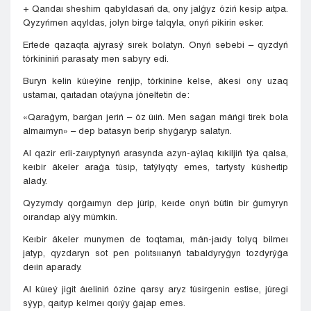
+ Qandaı sheshim qabyldasań da, ony jalǵyz óziń kesip aıtpa.
Qyzyńmen aqyldas, jolyn birge talqyla, onyń pikirin esker.
Ertede qazaqta ajyrasý sırek bolatyn. Onyń sebebi – qyzdyń
tórkininiń parasaty men sabyry edi.
Buryn kelin kúıeýine renjip, tórkinine kelse, ákesi ony uzaq
ustamaı, qaıtadan otaýyna jóneltetin de:
«Qaraǵym, barǵan jeriń – óz úıiń. Men saǵan máńgi tirek bola
almaımyn» – dep batasyn berip shyǵaryp salatyn.
Al qazir erli-zaıyptynyń arasynda azyn-aýlaq kıkiljiń týa qalsa,
keıbir ákeler araǵa túsip, tatýlyqty emes, tartysty kúsheıtip
alady.
Qyzymdy qorǵaımyn dep júrip, keıde onyń bútin bir ǵumyryn
oırandap alýy múmkin.
Keıbir ákeler munymen de toqtamaı, mán-jaıdy tolyq bilmeı
jatyp, qyzdaryn sot pen polıtsııanyń tabaldyryǵyn tozdyrýǵa
deıin aparady.
Al kúıeý jigit áıeliniń ózine qarsy aryz túsirgenin estise, júregi
sýyp, qaıtyp kelmeı qoıýy ǵajap emes.