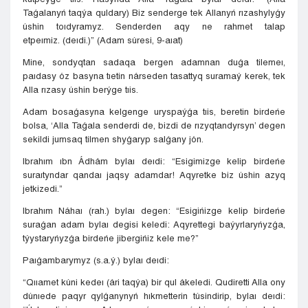
Taǵalanyń taqýa quldary) Biz senderge tek Allanyń rızashylyǵy
úshin toıdyramyz. Senderden aqy ne rahmet talap
etpeımiz. (deıdi.)” (Adam súresi, 9-aıat)
Mine, sondyqtan sadaqa bergen adamnan duǵa tilemeı,
paıdasy óz basyna tıetin nárseden tasattyq suramaý kerek, tek
Alla rızasy úshin berýge tıis.
Adam bosaǵasyna kelgenge uryspaýǵa tıis, beretin birdeńe
bolsa, ‘Alla Taǵala senderdi de, bizdi de rızyqtandyrsyn’ degen
sekildi jumsaq tilmen shyǵaryp salǵany jón.
Ibrahım ıbn Ádhám bylaı deıdi: “Esigimizge kelip birdeńe
suraıtyndar qandaı jaqsy adamdar! Aqyretke biz úshin azyq
jetkizedi.”
Ibrahım Náhaı (rah.) bylaı degen: “Esigińizge kelip birdeńe
suraǵan adam bylaı degisi keledi: Aqyrettegi baýyrlaryńyzǵa,
týystaryńyzǵa birdeńe jibergińiz kele me?”
Paıǵambarymyz (s.a.ý.) bylaı deıdi:
“Qııamet kúni kedeı (ári taqýa) bir qul ákeledi. Qudiretti Alla ony
dúnıede paqyr qylǵanynyń hıkmetterin túsindirip, bylaı deıdi: