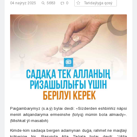
04 naýryz 2025
5683
0
Tańdaýlyǵa qosý
Kyzylorda
Pavlodar
Petropavlovsk
Semeı
Taldykorgan
Taraz
Týrkestan
Ýralsk
Ýst-Kamenogorsk
Shymkent
Paıǵambarymyz (s.a.ý) bylaı deıdi: «Sizderden eshbirińiz nápsi
meniń aıtqandaryma ermeıinshe (tolyq) múmin bola almaıdy».
(Mıshkat ýl-masabıh)
Kimde-kim sadaqa bergen adamynan duǵa, rahmet ne maqtaý
kútpeýge tıis. Rasynda Alla Taǵala bylaı deıdi: “(Alla