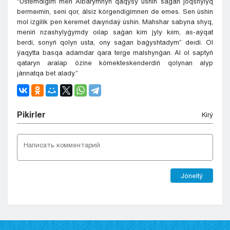
“Ústemdigim men Aıbarymnyń qaqysy úshin saǵan joqshylyq
bermeımin, seni qor, álsiz kórgendigimnen de emes. Sen úshin
mol izgilik pen keremet daıyndaý úshin. Mahshar sabyna shyq,
meniń rızashylyǵymdy oılap saǵan kim jyly kıim, as-aýqat
berdi, sonyń qolyn usta, ony saǵan baǵyshtadym” deıdi. Ol
ýaqytta basqa adamdar qara terge malshynǵan. Al ol saptyń
qataryn aralap ózine kómekteskenderdiń qolynan alyp
jánnatqa bet alady.”
Pіkіrler
Kіrý
Jóneltý