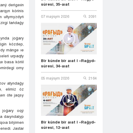
súresi, 35-aıat
 taný deńgeıin
arqyn kórinis
m ultymyzdyń
07 maýsym 2026
2091
zirgi tańdaǵy
ıynda joǵary
tigin kózdep,
yzdy mánge ıe
keleń urpaqty
Bir kúnde bir aıat | «Raǵyd»
ge basa kóńil
súresi, 34-aıat
ómirdegi orny
05 maýsym 2026
2164
ýezov atyndaǵy
he, elimiz óz
gen óte jaqsy
, joǵary oqý
qa daıyndalyp
Bir kúnde bir aıat | «Raǵyd»
 qoıa bilýimen
súresi, 12-aıat
enedi. Jastar