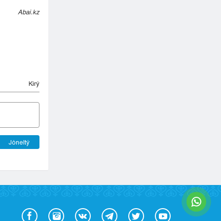
Abai.kz
Kіrý
Jóneltý