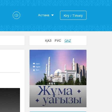
Астана
Kіrý / Tіrkelý
Astana
Almaty
Aktaý
ҚАЗ
РУС
QAZ
Aktobe
Atyraý
Jezkazgan
Karaganda
Kokshetaý
Kostanaı
Kyzylorda
Pavlodar
Petropavlovsk
Semeı
Taldykorgan