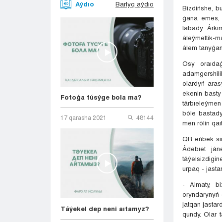
Aýdıo
Barlyq aýdıo
Bizdińshe, bu
ǵana emes, s
tabady. Árk
áleýmettik-m
álem tanyǵan
Osy oraıdaǵ
adamgershili
olardyń aras
ekenin basty
Fotoǵa túsýge bola ma?
tárbıeleýmen
bóle bastady
17 qarasha 2021
48144
men rólin qaı
QR eńbek sińi
Ádebıet ján
táýelsizdigi
urpaq - jasta
- Almaty, b
oryndarynyń 
jatqan jastar
Táýekel dep neni aıtamyz?
qundy. Olar 