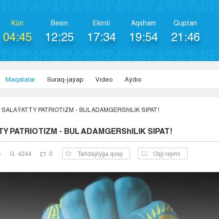
Kún
Besіn
Ekіntі
Aqsham
Quptan
04:45
12:25
17:34
19:54
21:46
Maqalalar
Suraq-jaýap
Vıdeo
Aýdıo
SALAÝATTY PATRIOTIZM - BUL ADAMGERShILIK SIPAT!
Y PATRIOTIZM - BUL ADAMGERShILIK SIPAT!
5
4244
0
Tańdaýlyǵa qosý
Оqý rejımi