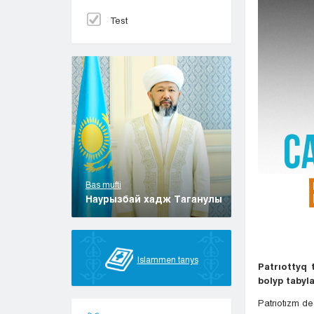
Test
Bas mufti
Наурызбай хадж Таганулы
Islammen tanys
Patrıottyq 
bolyp tabyl
Patrıotızm d