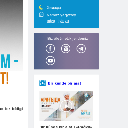
Taraz
Týrkestan
Хиджра
Ýralsk
Namaz ýaqyttary
aılyq
jyldyq
Ýst-Kamenogorsk
Shymkent
Bіz áleýmettіk jelіdemіz
Bir kúnde bir aıat
s bir bóligi
Bir kúnde bir aıat | «Raǵyd»