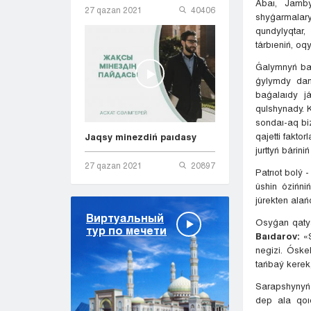
Abaı, Jamby
27 qazan 2021
40406
shyǵarmalary
qundylyqtar,
tárbıeniń, oq
Ǵalymnyń baq
ǵylymdy damy
baǵalaıdy j
qulshynady. K
sondaı-aq biz
qajetti fakto
Jaqsy minezdiń paıdasy
jurttyń bárin
27 qazan 2021
20897
Patrıot bolý
úshin ózińni
júrekten alań
Виртуальный
Osyǵan qatys
тур по мечети
Baıdarov:
«S
negizi. Óske
tańbaý kerek,
Sarapshynyń
dep ala qoıd