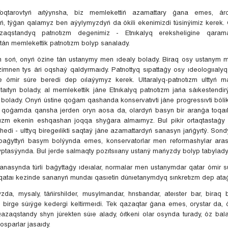
Toqtarovtyń aıtýynsha, biz memlekettiń azamattary ǵana emes, á
, týǵan qalamyz ben aýylymyzdyń da ókili ekenimizdi túsinýimiz kerek.
aqstandyq patrıotızm degenimiz - Etnıkalyq ereksheligine qaram
tán memlekettik patrıotızm bolyp sanalady.
 soń, onyń ózine tán ustanymy men ıdealy bolady. Biraq osy ustanym m
ezimnen tys ári oqshaý qaldyrmaıdy. Patrıottyq sıpattaǵy osy ıdeologııal
e ómir súre beredi dep oılaýymyz kerek. Ultaralyq-patrıotızm ulttyń 
taıtyn bolady, al memlekettik jáne Etnıkalyq patrıotızm jańa sáıkestendi
n bolady. Onyń ústine qoǵam qashanda konservatıvti jáne progressıvti bólik
rler qoǵamda qansha jerden oryn aosa da, olardyń basyn bir aranǵa toqaıl
tızm ekenin eshqashan joqqa shyǵara almaımyz. Bul pikir ortaqtastaǵ
hedi - ulttyq biregeılikti saqtaý jáne azamattardyń sanasyn jańǵyrtý. Son
baǵyttyń basym bolýynda emes, konservatorlar men reformashylar ara
yptasýynda. Bul jerde salmaqty pozıtsııany ustaný mańyzdy bolyp tabylady
asynda túrli baǵyttaǵy ıdeıalar, normalar men ustanymdar qatar ómir súre
ataı kezinde sananyń mundaı qasıetin dúnıetanymdyq sınkretızm dep ataǵ
zda, mysaly, táńirshilder, musylmandar, hrıstıandar, ateıster bar, biraq 
 birge súıýge kedergi keltirmeıdi. Tek qazaqtar ǵana emes, orystar da, 
azaqstandy shyn júrekten súıe alady, óıtkeni olar osynda turady, óz bala
osparlar jasaıdy.