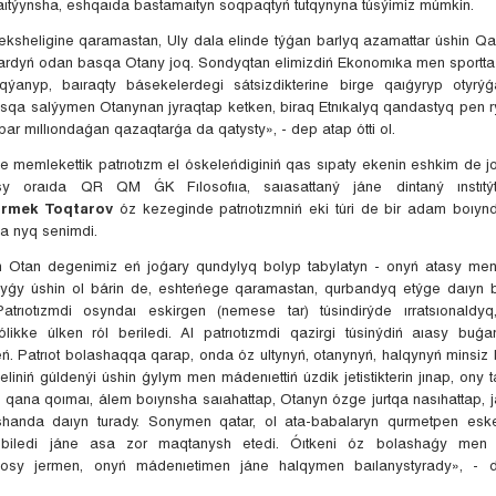
aıtýynsha, eshqaıda bastamaıtyn soqpaqtyń tutqynyna túsýimiz múmkin.
reksheligine qaramastan, Uly dala elinde týǵan barlyq azamattar úshin Qa
lardyń odan basqa Otany joq. Sondyqtan elimizdiń Ekonomıka men sportta 
qýanyp, baıraqty básekelerdegi sátsizdikterine birge qaıǵyryp otyrýǵa
sqa salýymen Otanynan jyraqtap ketken, biraq Etnıkalyq qandastyq pen 
bar mıllıondaǵan qazaqtarǵa da qatysty», - dep atap ótti ol.
e memlekettik patrıotızm el óskeleńdiginiń qas sıpaty ekenin eshkim de 
sy oraıda QR QM ǴK Fılosofııa, saıasattaný jáne dintaný ınstıtý
rmek Toqtarov
óz kezeginde patrıotızmniń eki túri de bir adam boıynd
na nyq senimdi.
in Otan degenimiz eń joǵary qundylyq bolyp tabylatyn - onyń atasy men 
ǵy úshin ol bárin de, eshteńege qaramastan, qurbandyq etýge daıyn bo
Patrıotızmdi osyndaı eskirgen (nemese tar) túsindirýde ırratsıonaldyq
ikke úlken ról beriledi. Al patrıotızmdi qazirgi túsinýdiń aıasy bu
ń. Patrıot bolashaqqa qarap, onda óz ultynyń, otanynyń, halqynyń minsiz 
 eliniń gúldenýi úshin ǵylym men mádenıettiń úzdik jetistikterin jınap, ony 
 qana qoımaı, álem boıynsha saıahattap, Otanyn ózge jurtqa nasıhattap, 
shanda daıyn turady. Sonymen qatar, ol ata-babalaryn qurmetpen eske
e biledi jáne asa zor maqtanysh etedi. Óıtkeni óz bolashaǵy men 
osy jermen, onyń mádenıetimen jáne halqymen baılanystyrady», - d