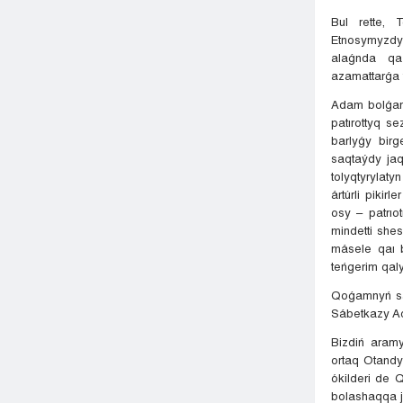
Bul rette, 
Etnosymyzdyń
alaǵnda qaz
azamattarǵa 
Adam bolǵan
patırottyq s
barlyǵy birg
saqtaýdy jaq
tolyqtyrylaty
ártúrli piki
osy – patrıo
mindetti shes
másele qaı 
teńgerim qal
Qoǵamnyń san
Sábetkazy Aq
Bizdiń aramy
ortaq Otandy
ókilderi de Q
bolashaqqa j