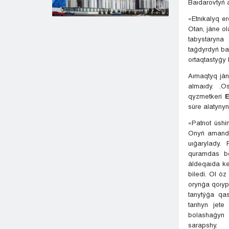
Baıdarovtyń 
«Etnıkalyq e
Otan, jáne o
tabystaryna 
taǵdyrdyń ba
ortaqtastyǵy 
Aımaqtyq ján
almaıdy. .O
qyzmetkeri
E
súre alatyny
«Patrıot úsh
Onyń amandy
uıǵarylady. 
quramdas ból
áldeqaıda ke
biledi. Ol óz
orynǵa qoıyp
tanytýǵa qa
tarıhyn jet
bolashaǵyn 
sarapshy.