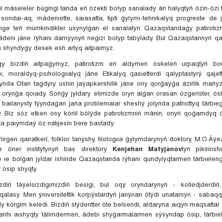
l máseleler búgingi tańda eń ózekti bolyp sanalady ári halyqtyń ózin-ózi
ondaı-aq, mádenıette, saıasatta, tipti ǵylymı-tehnıkalyq progreste de j
imge teń múmkindikter usynylǵan el sanalatyn Qazaqstandaǵy patırotız
ádenı jáne rýhanı damýynyń negizi bolyp tabylady. Bul Qazaqstannyń qa
 shyndyǵy desek esh artyq aıtpaımyz.
y bizdiń aıtpaǵymyz, patırotızm eń aldymen óskeleń urpaqtyń bo
k, moraldyq-psıhologııalyq jáne Etıkalyq qasıetterdi qalyptastyrý qajet
ynda Otan taǵdyry úshin jaýapkershilik jáne ony qorǵaýǵa ázirlik mań
 orynǵa qoıady. Sońǵy jyldary elimizde oryn alǵan orasan ózgerister, ós
 baılanysty týyndaǵan jańa problemalar sheshý jolynda patrıottyq tárbıe
. Biz sóz etken osy kóńil bólýde patırotızmniń mánin, onyń qoǵamdyq 
ta paıymdaý óz nátıjesin bere bastady.
rgen qaıratkeri, folklor tanýshy, fılologııa ǵylymdarynyń doktory, M.O.Á
e óner ınstıtýtynyń bas dırektory
Kenjehan Matyjanov
tyń pikirins
ne ıe bolǵan jyldar ishinde Qazaqstanda rýhanı qundylyqtarmen tárbıelen
r ósip shyqty.
izdiń táýelsizdigimizdiń besigi, bul oqý oryndarynyń - kolledjderdiń
qalasy. Men ýnıversıtettik korpýstardyń janynan ótýdi unatamyn - sabaq
dy kórgim keledi. Bizdiń stýdentter óte belsendi, aldaryna aıqyn maqsattar
tarıhı aıshyqty tálimdermen, ádebı shyǵarmalarmen sýsyndap ósip, tárbıel