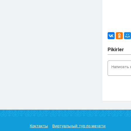
Pіkіrler
Контакты
Виртуальный тур по мечети