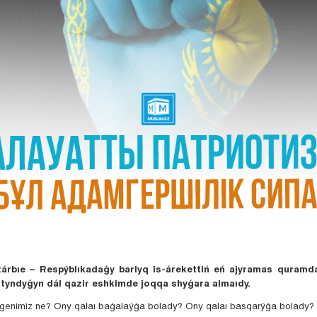
tárbıe – Respýblıkadaǵy barlyq is-árekettiń eń ajyramas quramda
atyndyǵyn dál qazir eshkimde joqqa shyǵara almaıdy.
egenimiz ne? Ony qalaı baǵalaýǵa bolady? Ony qalaı basqarýǵa bolady?