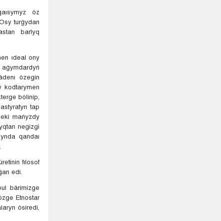
rqaısymyz óz
 Osy turǵydan
astan barlyq
en ıdeal ony
yq aǵymdardyń
mádenı ózegin
rý kodtarymen
terge bólinip,
astyratyn tap
y eki mańyzdy
dyqtan negizgi
synda qandaı
.
tinin fılosof
an edi.
bul bárimizge
ózge Etnostar
laryn ósiredi,