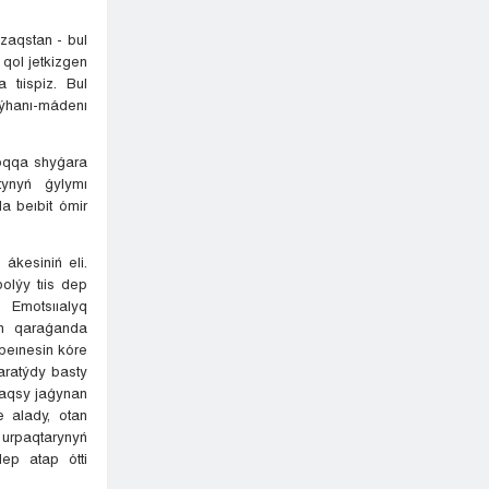
zaqstan - bul
qol jetkizgen
 tıispiz. Bul
rýhanı-mádenı
joqqa shyǵara
tynyń ǵylymı
a beıbit ómir
ákesiniń eli.
lýy tıis dep
, Emotsııalyq
ǵan qaraǵanda
beınesin kóre
taratýdy basty
jaqsy jaǵynan
 alady, otan
urpaqtarynyń
ep atap ótti