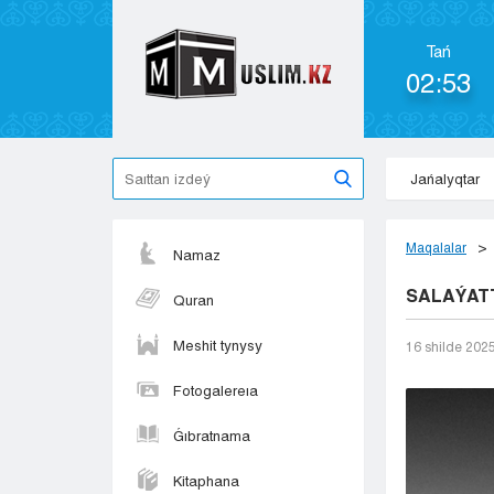
Tań
02:53
Jańalyqtar
Maqalalar
Namaz
SALAÝATT
Quran
Meshit tynysy
16 shіlde 202
Fotogalereıa
Ǵıbratnama
Kitaphana