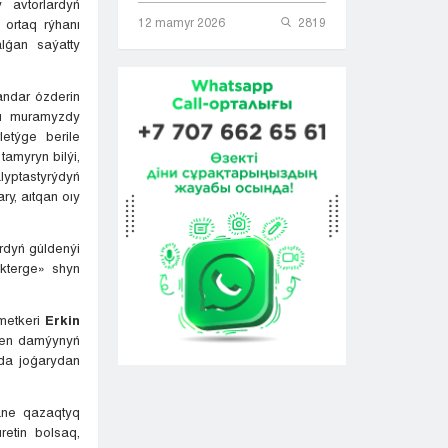
 avtorlardyń
12 mamyr 2026
2819
 ortaq rýhanı
alǵan saýatty
andar ózderin
anı muramyzdy
etýge berile
tamyryn bilýi,
alyptastyrýdyń
ry, aıtqan oıy
rdyń gúldenýi
ikterge» shyn
zmetkeri
Erkin
i men damýynyń
ıda joǵarydan
áne qazaqtyq
retin bolsaq,