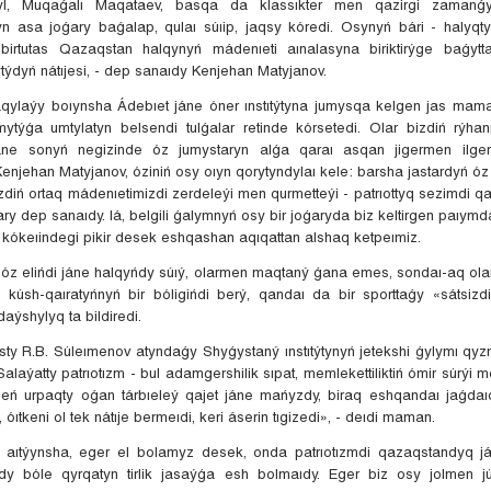
l, Muqaǵalı Maqataev, basqa da klassıkter men qazirgi zamanǵy
n asa joǵary baǵalap, qulaı súıip, jaqsy kóredi. Osynyń bári - halyqty
 birtutas Qazaqstan halqynyń mádenıeti aınalasyna biriktirýge baǵytt
ytýdyń nátıjesi, - dep sanaıdy Kenjehan Matyjanov.
ylaýy boıynsha Ádebıet jáne óner ınstıtýtyna jumysqa kelgen jas mam
týǵa umtylatyn belsendi tulǵalar retinde kórsetedi. Olar bizdiń rýh
áne sonyń negizinde óz jumystaryn alǵa qaraı asqan jigermen ilgerl
enjehan Matyjanov, óziniń osy oıyn qorytyndylaı kele: barsha jastardyń óz 
diń ortaq mádenıetimizdi zerdeleýi men qurmetteýi - patrıottyq sezimdi q
rlary dep sanaıdy. Iá, belgili ǵalymnyń osy bir joǵaryda biz keltirgen paıymda
iń kókeıindegi pikir desek eshqashan aqıqattan alshaq ketpeımiz.
 - óz elińdi jáne halqyńdy súıý, olarmen maqtaný ǵana emes, sondaı-aq ola
ń kúsh-qaıratyńnyń bir bóligińdi berý, qandaı da bir sporttaǵy «sátsizd
daýshylyq ta bildiredi.
ty R.B. Súleımenov atyndaǵy Shyǵystaný ınstıtýtynyń jetekshi ǵylymı qy
alaýatty patrıotızm - bul adamgershilik sıpat, memlekettiliktiń ómir súrý
leń urpaqty oǵan tárbıeleý qajet jáne mańyzdy, biraq eshqandaı jaǵda
 óıtkeni ol tek nátıje bermeıdi, keri áserin tıgizedi», - deıdi maman.
 aıtýynsha, eger el bolamyz desek, onda patrıotızmdi qazaqstandyq j
y bóle qyrqatyn tirlik jasaýǵa esh bolmaıdy. Eger biz osy jolmen jú