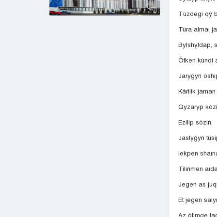
Túzdegi qý b
Tura almaı ja
Bylshyldap, 
Ótken kúndi 
Jaryǵyń óshi
Kárilik jaman
Qyzaryp kózi
Ezilip sóziń,
Jastyǵyń túsi
Iekpen shaın
Tilińmen aıd
Jegen as juq
Et jegen saı
Az ólimge ta