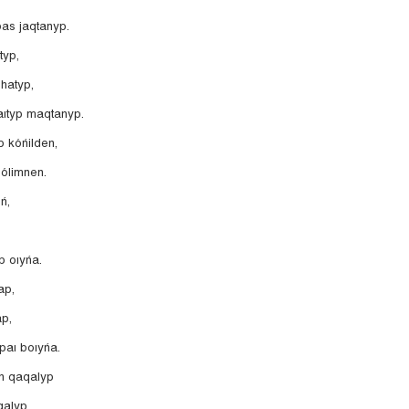
as jaqtanyp.
typ,
shatyp,
aıtyp maqtanyp.
p kóńilden,
 ólimnen.
ń,
p oıyńa.
ap,
ap,
paı boıyńa.
yn qaqalyp
qalyp.