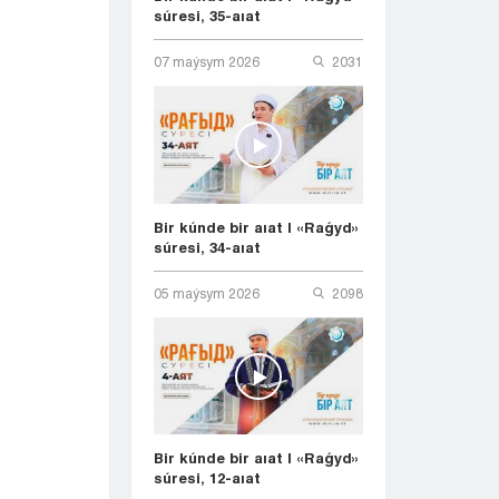
súresi, 35-aıat
07 maýsym 2026
2031
Bir kúnde bir aıat | «Raǵyd»
súresi, 34-aıat
05 maýsym 2026
2098
Bir kúnde bir aıat | «Raǵyd»
súresi, 12-aıat