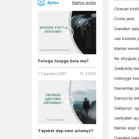
Aýdıo
Barlyq aýdıo
Oılasań kóńil
Ózińe jeńil,
Qaıratyń qal
Jas kóńilde j
Káride kemdi
Ne shyqpas j
Fotoǵa túsýge bola ma?
Qaıtpaıdy tas
17 qarasha 2021
47922
Izdenýge kús
Saırandap júr
Sansyzdy bili
Qalypsyz, qyz
Jastyqtan qy
Káride aqyl,
Táýekel dep neni aıtamyz?
Qaıratyń qaly