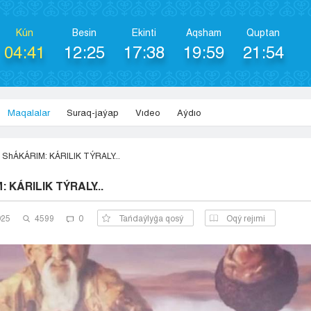
Kún
Besіn
Ekіntі
Aqsham
Quptan
04:41
12:25
17:38
19:59
21:54
Maqalalar
Suraq-jaýap
Vıdeo
Aýdıo
ShÁKÁRIM: KÁRILIK TÝRALY...
 KÁRILIK TÝRALY...
025
4599
0
Tańdaýlyǵa qosý
Оqý rejımi