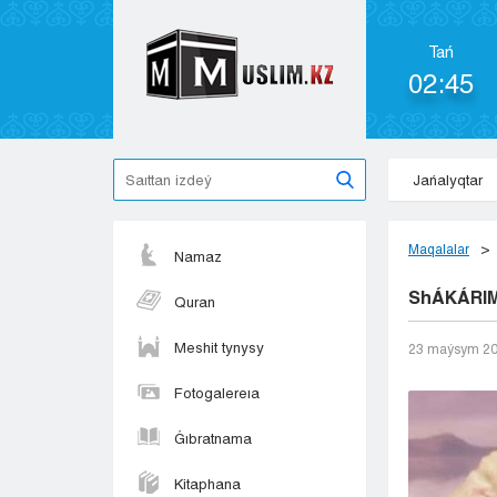
Tań
02:45
Jańalyqtar
Maqalalar
Namaz
ShÁKÁRIM:
Quran
Meshit tynysy
23 maýsym 2
Fotogalereıa
Ǵıbratnama
Kitaphana