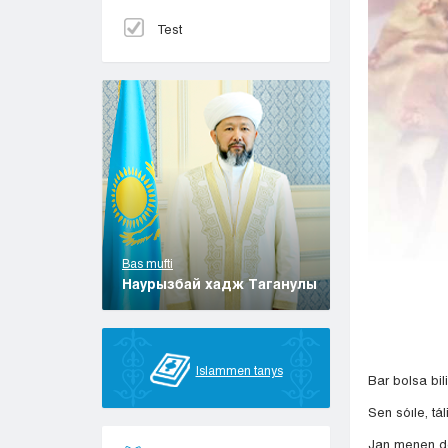
Test
Bas mufti
Наурызбай хадж Таганулы
Islammen tanys
Bar bolsa bil
Sen sóıle, tál
Jan menen de