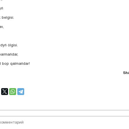
yń
 belgisi.
ı,
dyń ólgisi.
 barmańdar,
l bop qalmańdar!
Sh