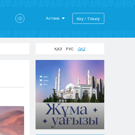
Астана
Kіrý / Tіrkelý
Astana
Almaty
Aktaý
ҚАЗ
РУС
QAZ
Aktobe
Atyraý
Jezkazgan
Karaganda
Kokshetaý
Kostanaı
Kyzylorda
Pavlodar
Petropavlovsk
Semeı
Taldykorgan