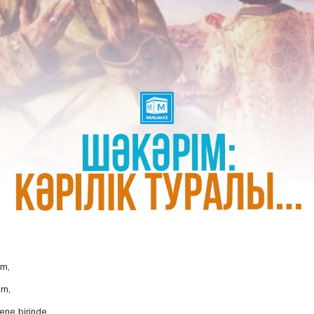
im,
im,
ne birinde.