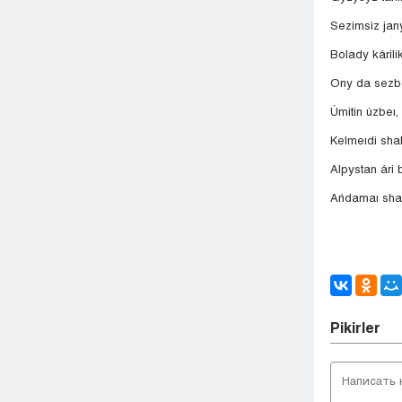
Sezimsiz jan
Bolady kárilik
Ony da sezbe
Úmitin úzbeı,
Kelmeıdi shal
Alpystan ári
Ańdamaı sha
Pіkіrler