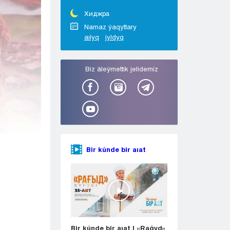
Taraz
Týrkestan
Хиджра
Ýralsk
Namaz ýaqyttary
aılyq
jyldyq
Ýst-Kamenogorsk
Shymkent
Bіz áleýmettіk jelіdemіz
Bir kúnde bir aıat
Bir kúnde bir aıat | «Raǵyd»