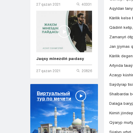
27 qazan 2021
40331
Aqyldan tany
Kárilik kelse
Qádiriń ketip,
Zamanyń ótip
Jan jýymas 
Kárilik degen
Jaqsy minezdiń paıdasy
Artynda taıaý b
27 qazan 2021
20826
Azaıyp kúshi
Saýdyrap tisi
Виртуальный
Shalbardaı b
тур по мечети
Dalaǵa baryp
Kıimiń jóndep
Qýaryp murty
Sýalyp urtyń,