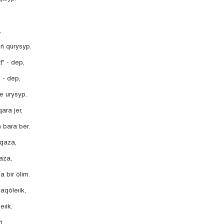
,
iń qurysyp.
at" - dep,
" - dep,
e urysyp.
ra jer,
 bara ber.
qaza,
aza,
 bir ólim.
aqóleıik,
eıik.
ń,