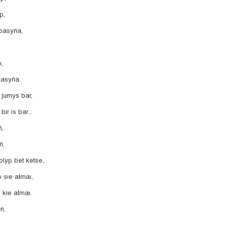
p,
 basyńa,
,
qasyńa.
 jumys bar,
ir is bar...
ń,
ń,
olyp bet ketse,
 sıe almaı,
 kıe almaı.
ń,