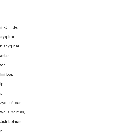
,
yń kúninde.
aryq bar,
k anyq bar.
astan,
tan,
hiń bar.
ip,
p,
yq isiń bar.
zyq is bolmas,
 kúsh bolmas.
p,