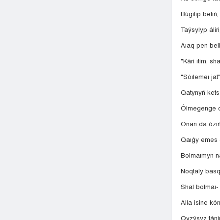
Búgilip beliń,
Taýsylyp áliń
Aıaq pen bel
"Kári ıtim, sh
"Sóılemeı jat
Qatynyń kets
Ólmegenge qa
Onan da óziń
Qaıǵy emes 
Bolmaımyn n
Noqtaly basqa
Shal bolmaı- 
Alla isine kón
Qyzýsyz táni