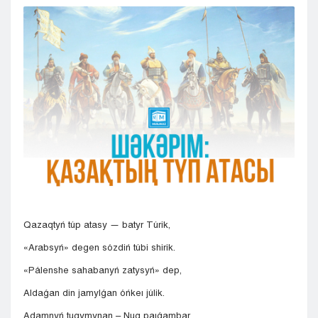
Kyzylorda
Pavlodar
Petropavlovsk
Semeı
Taldykorgan
Taraz
Týrkestan
Ýralsk
Ýst-Kamenogorsk
Shymkent
Qazaqtyń túp atasy — batyr Túrik,
«Arabsyń» degen sózdiń túbi shirik.
«Pálenshe sahabanyń zatysyń» dep,
Aldaǵan din jamylǵan óńkeı júlik.
Adamnyń tuqymynan – Nuq paıǵambar,