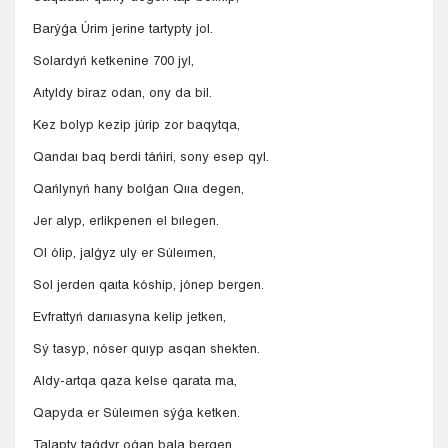
Barýǵa Úrim jerine tartypty jol.
Solardyń ketkenine 700 jyl,
Aıtyldy biraz odan, ony da bil.
Kez bolyp kezip júrip zor baqytqa,
Qandaı baq berdi táńiri, sony esep qyl.
Qańlynyń hany bolǵan Qııa degen,
Jer alyp, erlikpenen el bılegen.
Ol ólip, jalǵyz uly er Súleımen,
Sol jerden qaıta kóship, jónep bergen.
Evfrattyń darııasyna kelip jetken,
Sý tasyp, nóser quıyp asqan shekten.
Aldy-artqa qaza kelse qarata ma,
Qapyda er Súleımen sýǵa ketken.
Talapty taǵdyr oǵan bala bergen,