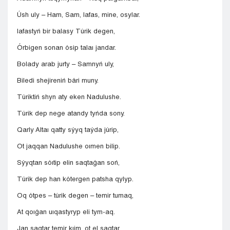
Úsh uly – Ham, Sam, Iafas, mine, osylar.
Iafastyń bir balasy Túrik degen,
Órbigen sonan ósip talaı jandar.
Bolady arab jurty – Samnyń uly,
Biledi shejireniń bári muny.
Túriktiń shyn aty eken Nadulushe.
Túrik dep nege atandy tyńda sony.
Qarly Altaı qatty sýyq taýda júrip,
Ot jaqqan Nadulushe oımen bilip.
Sýyqtan sóıtip elin saqtaǵan soń,
Túrik dep han kótergen patsha qylyp.
Oq ótpes – túrik degen – temir tumaq,
At qoıǵan uıqastyryp eli tym-aq.
Jan saqtar temir kıim, ot el saqtar,