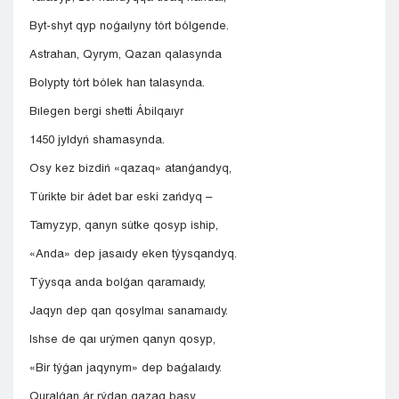
Byt-shyt qyp noǵaılyny tórt bólgende.
Astrahan, Qyrym, Qazan qalasynda
Bolypty tórt bólek han talasynda.
Bılegen bergi shetti Ábilqaıyr
1450 jyldyń shamasynda.
Osy kez bizdiń «qazaq» atanǵandyq,
Túrikte bir ádet bar eski zańdyq –
Tamyzyp, qanyn sútke qosyp iship,
«Anda» dep jasaıdy eken týysqandyq.
Týysqa anda bolǵan qaramaıdy,
Jaqyn dep qan qosylmaı sanamaıdy.
Ishse de qaı urýmen qanyn qosyp,
«Bir týǵan jaqynym» dep baǵalaıdy.
Quralǵan ár rýdan qazaq basy,