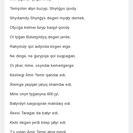
Temýchın atyn buzyp, Shyńǵys qoıdy.
Shydamdy Shyńǵys degen myqty demek,
Otyzǵa kelmeı turyp baqyt qondy.
Ol týǵan Búlúnjyldyq degen jerde,
Rahymdy qol astynda kirgen elge.
Ne dinge, ne ǵurypqa qol suqpaǵan,
Oı jiber, mine, osyndaı kemeńgerge.
Keshegi Ámir Temir qandaı edi,
Álemge jaqqan jaryq shamdaı edi,
Mine onyń týǵanyna 600 jyl,
Batyrdyń saıypqyran mańdaıy edi.
Ákesi Taraǵaı da batyr edi,
Kishi degen jerdi bılep jatyr edi.
Tý ustap Ámir Temir atqa mindi,