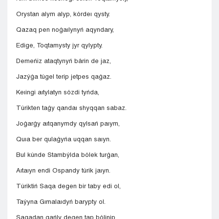
Orystan alym alyp, kórdeı qysty.
Qazaq pen noǵaılynyń aqyndary,
Edige, Toqtamysty jyr qylypty.
Demeńiz ataqtynyń bárin de jaz,
Jazýǵa túgel terip jetpes qaǵaz.
Keıingi aıtylatyn sózdi tyńda,
Túrikten taǵy qandaı shyqqan sabaz.
Joǵarǵy aıtqanymdy qylsań paıym,
Quıa ber qulaǵyńa uqqan saıyn.
Bul kúnde Stambýlda bólek turǵan,
Aıtaıyn endi Ospandy túrik jaıyn.
Túriktiń Saqa degen bir taby edi ol,
Taýyna Gımalaıdyń barypty ol.
Saqadan qańly degen tap bólinip,