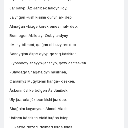
Jar salyp, Áz Jánibek halqyn jıdy.
Jalynǵan «úsh kisiniń qunyn al» dep,
Almaǵan «bizge kerek emes mal» dep.
Bermegen Ábilqaıyr Qobylandyny,
«Muny óltirseń, qalǵan el buzylar» dep.
Sondyqtan ókpe qylyp qazaq kóshken,
Qypshaqty shaýyp-janshyp, qatty óshtesken.
«Shýdaǵy Shaǵataıdyń násilinen,
Qaraımyz Muǵyltemir hanǵa» desken.
Áskerin úshke bólgen Áz Jánibek,
Uly júz, orta júz ben kishi júz dep.
Shaǵataı tuqymynan Ahmet-Alash.
Ústinen kóshken eldiń turǵan bılep.
Ol kezde qazaq, qalmaq jerge talas,