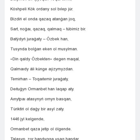
Kóshpeli Kók ordany sol bılep júr.
Bizdiń el onda qazaq atanǵan joq,
Sart, noǵaı, qazaq, qalmaq – túbimiz bir.
Batýdyń juraǵaty – Ózbek han,
Tusynda bolǵan eken ol musylman.
«Din qaldy Ózbekten» degen maqal,
Qalmaıdy áli kúnge aýzymyzdan.
Temirhan – Toqaıtemir juraǵaty,
Deıtuǵyn Ormanbet han laqap aty.
Aınytpaı atasynyń ornyn basqan,
Túriktiń ol daǵy bir asyl zaty.
1446 jyl kelgende,
Ormanbet qaza jetip ol ólgende.
Talasyp, zor handyqqa usaq handar,