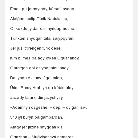
Emes pe jarasymdy, kórseń synap.
Atalǵan sóıtip Túrik Nadulushe,
Ol kezde jyldar ótti myńdap neshe.
Túrikten shyqqan talaı saıypqyran,
Jer júzi titirengen túrik dese.
Kim bilmes baıaǵy ótken Oǵuzhandy,
Qaratqan qol astyna talaı jandy.
Basynda Azııany túgel bılep,
Úrim, Parsy, Arabtyń da kóbin aldy.
Jazady talaı eldiń jazýshysy,
«Adamnyń ózgeshe, – dep, – qylǵan isi».
340 jyl buryn paıǵambardan,
Ataǵy jer júzine shyqqan kisi.
Oǵuzhan – Muǵylhannyń nemeresi,