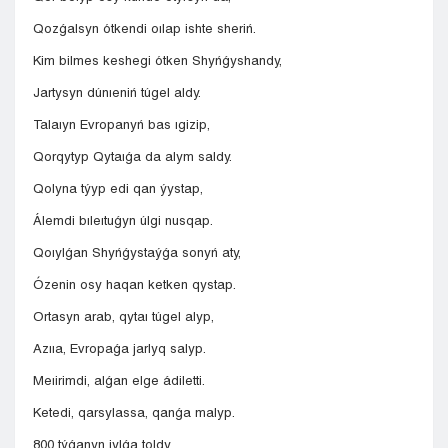
Qozǵalsyn ótkendi oılap ishte sheriń.
Kim bilmes keshegi ótken Shyńǵyshandy,
Jartysyn dúnıeniń túgel aldy.
Talaıyn Evropanyń bas ıgizip,
Qorqytyp Qytaıǵa da alym saldy.
Qolyna týyp edi qan ýystap,
Álemdi bıleıtuǵyn úlgi nusqap.
Qoıylǵan Shyńǵystaýǵa sonyń aty,
Ózenin osy haqan ketken qystap.
Ortasyn arab, qytaı túgel alyp,
Azııa, Evropaǵa jarlyq salyp.
Meıirimdi, alǵan elge ádiletti.
Ketedi, qarsylassa, qanǵa malyp.
800 týǵanyn jylǵa toldy,