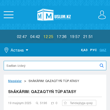
02:47
04:42
12:25
17:36
19:57
21:51
Астана
ҚАЗ
РУС
QAZ
Astana
Almaty
Aktaý
Aktobe
Maqalalar
ShÁKÁRIM: QAZAQTYŃ TÚP ATASY
Atyraý
ShÁKÁRIM: QAZAQTYŃ TÚP ATASY
Jezkazgan
Karaganda
Kokshetaý
19 maýsym 2025
5196
0
Tańdaýlyǵa qosý
Kostanaı