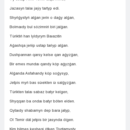
Jazasyn talaı jaýy tartyp edi.
Shyńǵystyń alǵan jerin o daǵy alǵan,
Bolmaıdy bul sózimniń biri jalǵan.
Túriktiń han Iyldyrym Baıazıtin
Aǵashqa jeńip ustap tańyp alǵan.
Dushpannan qarsy kelse qan aǵyzǵan,
Bir emes mundaı qandy kóp aǵyzǵan.
Alǵanda Asfahandy kóp soǵysyp,
Jetpis myń bas súıekten úı salǵyzǵan.
Túrikten talaı sabaz batyr kelgen,
Shyqqan ba ondaı batyr bóten elden.
Qytaıdy shabamyn dep bara jatyp,
Ol Temir dál jetpis bir jasynda ólgen.
Kim bilmes keshegi ótken Toqtamysty,