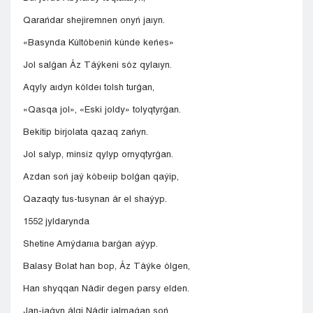
Qarańdar shejiremnen onyń jaıyn.
«Basynda Kúltóbeniń kúnde keńes»
Jol salǵan Áz Táýkeni sóz qylaıyn.
Aqyly aıdyn kóldeı tolsh turǵan,
«Qasqa jol», «Eski joldy» tolyqtyrǵan.
Bekitip birjolata qazaq zańyn.
Jol salyp, minsiz qylyp ornyqtyrǵan.
Azdan soń jaý kóbeıip bolǵan qaýip,
Qazaqty tus-tusynan ár el shaýyp.
1552 jyldarynda
Shetine Amýdarııa barǵan aýyp.
Balasy Bolat han bop, Áz Táýke ólgen,
Han shyqqan Nádir degen parsy elden.
Jan-jaǵyn álgi Nádir jalmaǵan soń,