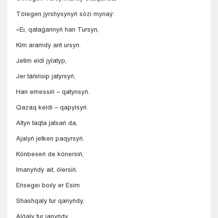
Tólegen jyrshysynyń sózi mynaý:
«Eı, qataǵannyń han Tursyn,
Kim aramdy ant ursyn.
Jetim eldi jylatyp,
Jer táńirisip jatyrsyń,
Han emessiń – qatynsyń.
Qazaq keldi – qapylsyń.
Altyn taqta jatsań da,
Ajalyń jetken paqyrsyń.
Kónbeseń de kónersiń,
Imanyńdy aıt, ólersiń.
Eńsegeı boıly er Esim
Shashqaly tur qanyńdy,
Alǵaly tur janyńdy,