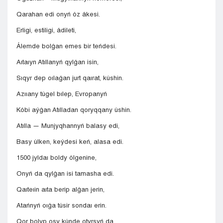
Qarahan edi onyń óz ákesi.
Erligi, estiligi, ádileti,
Álemde bolǵan emes bir teńdesi.
Aıtaıyn Atıllanyń qylǵan isin,
Sıqyr dep oılaǵan jurt qaırat, kúshin.
Azııany túgel bılep, Evropanyń
Kóbi aýǵan Atılladan qoryqqany úshin.
Atılla — Munjyqhannyń balasy edi,
Basy úlken, keýdesi keń, alasa edi.
1500 jyldaı boldy ólgenine,
Onyń da qylǵan isi tamasha edi.
Qaıteıin aıta berip alǵan jerin,
Atańnyń oıǵa túsir sondaı erin.
Qor bolyp osy kúnde otyrsyń da,