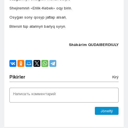
Shejiremniń «Eńlik-Kebek» oqy birin.
Osyǵan sony qosyp jattap alsań,
Bilersiń túp atańnyń barlyq syryn.
Shákárim QUDAIBERDIULY
Pіkіrler
Kіrý
Jóneltý