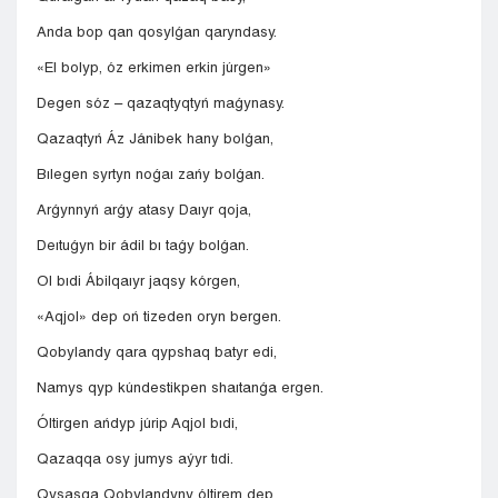
Anda bop qan qosylǵan qaryndasy.
«El bolyp, óz erkimen erkin júrgen»
Degen sóz – qazaqtyqtyń maǵynasy.
Qazaqtyń Áz Jánibek hany bolǵan,
Bılegen syrtyn noǵaı zańy bolǵan.
Arǵynnyń arǵy atasy Daıyr qoja,
Deıtuǵyn bir ádil bı taǵy bolǵan.
Ol bıdi Ábilqaıyr jaqsy kórgen,
«Aqjol» dep oń tizeden oryn bergen.
Qobylandy qara qypshaq batyr edi,
Namys qyp kúndestikpen shaıtanǵa ergen.
Óltirgen ańdyp júrip Aqjol bıdi,
Qazaqqa osy jumys aýyr tıdi.
Qysasqa Qobylandyny óltirem dep,