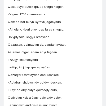
Qaıta aýyp bizdiń qazaq Syrǵa kelgen.
Kelgeni 1700 shamasynda,
Qalmaq bar buryn Syrdyń jaǵasynda.
«Ári otyr», «beri otyr» dep talas shyǵyp,
Bolypty talaı soǵys arasynda.
Qazaqtan, qalmaqtan da qandar jaýǵan,
Az emes ólgen adam adyr taýdan.
1723 jyl shamasynda,
Jeńilip, ári jutap qazaq aýǵan.
Qazaqtar Qarataýdan asa kóshken,
«Aqtaban shubyryndy boldy» desken.
Tusynda Abylaıdyń qalmaqty aıdaı,
Qorlyqtan kek alǵany qalmaıdy esten.
Jazǵanmyn endigisin munan buryn,