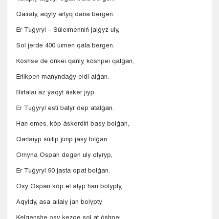
Qaıraty, aqyly artyq dana bergen.
Er Tuǵyryl – Súleımenniń jalǵyz uly,
Sol jerde 400 úımen qala bergen.
Kóshse de óńkeı qańly, kóshpeı qalǵan,
Erlikpen mańyndaǵy eldi alǵan.
Birtalaı az ýaqyt ásker jıyp,
Er Tuǵyryl esti batyr dep atalǵan.
Han emes, kóp áskerdiń basy bolǵan,
Qartaıyp súıtip júrip jasy tolǵan.
Ornyna Ospan degen uly otyryp,
Er Tuǵyryl 90 jasta opat bolǵan.
Osy Ospan kóp el alyp han bolypty,
Aqyldy, asa aılaly jan bolypty.
Kelgenshe osy kezge sol at óshpeı.