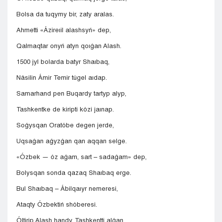
Bolsa da tuqymy bir, zaty aralas.
Ahmetti «Ázireıil alashsyń» dep,
Qalmaqtar onyń atyn qoıǵan Alash.
1500 jyl bolarda batyr Shaıbaq,
Násilin Ámir Temir túgel aıdap.
Samarhand pen Buqardy tartyp alyp,
Tashkentke de kiripti kózi jaınap.
Soǵysqan Oratóbe degen jerde,
Uqsaǵan aǵyzǵan qan aqqan selge.
«Ózbek — óz aǵam, sart – sadaǵam» dep,
Bolysqan sonda qazaq Shaıbaq erge.
Bul Shaıbaq – Ábilqaıyr nemeresi,
Ataqty Ózbektiń shóberesi.
Óltirip Alash handy, Tashkentti alǵan,