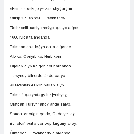
«Esimniń eski joly» zań shyǵarǵan.
Óltirip tún ishinde Tursynhandy,
Tashkentti, sartty shaýyp, qaıtyp alǵan.
1600 jylǵa taıanǵanda,
Esimhan eski taǵyn qaıta alǵanda.
Aıbıke, Qońyrbıke, Nurbıkeni
Oljalap alyp kelgen sol barǵanda.
Tursyndy óltirerde túnde baryp,
Kúzetshisin esiktiń baılap alyp.
Esimniń qasyndaǵy bir jyrshysy,
Oıatqan Tursynhandy ánge salyp.
Sondaı er búgin qaıda, Qudaıym-aý,
Bul eldiń búıtip qor bop turǵany anaý.
Ólmegen Tursynhandy oıatqanda,