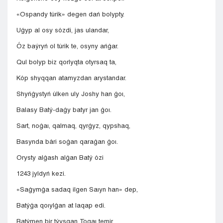
«Ospandy túrik» degen dań bolypty.
Uǵyp al osy sózdi, jas ulandar,
Óz baýryń ol túrik te, osyny ańǵar.
Qul bolyp biz qorlyqta otyrsaq ta,
Kóp shyqqan atamyzdan arystandar.
Shyńǵystyń úlken uly Joshy han ǵoı,
Balasy Batý-daǵy batyr jan ǵoı.
Sart, noǵaı, qalmaq, qyrǵyz, qypshaq,
Basynda bári soǵan qaraǵan ǵoı.
Orysty alǵash alǵan Batý ózi
1243 jyldyń kezi.
«Saǵymǵa sadaq ilgen Saıyn han» dep,
Batýǵa qoıylǵan at laqap edi.
Batýmen bir týysqan Toqaı temir,