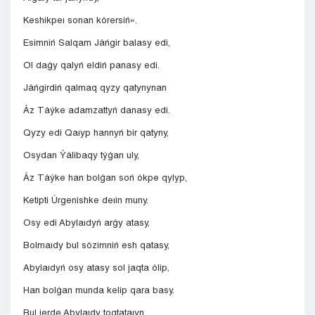
Keshikpeı sonan kórersiń».
Esimniń Salqam Jáńgir balasy edi,
Ol daǵy qalyń eldiń panasy edi.
Jáńgirdiń qalmaq qyzy qatynynan
Áz Táýke adamzattyń danasy edi.
Qyzy edi Qaıyp hannyń bir qatyny,
Osydan Ýálibaqy týǵan uly,
Áz Táýke han bolǵan soń ókpe qylyp,
Ketipti Úrgenishke deıin muny.
Osy edi Abylaıdyń arǵy atasy,
Bolmaıdy bul sózimniń esh qatasy,
Abylaıdyń osy atasy sol jaqta ólip,
Han bolǵan munda kelip qara basy.
Bul jerde Abylaıdy toqtataıyn,