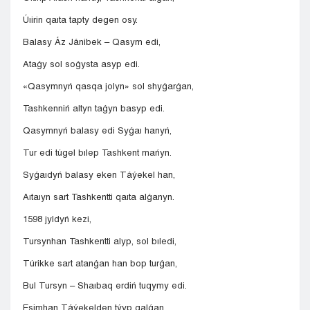
Úıirin qaıta tapty degen osy.
Balasy Áz Jánibek – Qasym edi,
Ataǵy sol soǵysta asyp edi.
«Qasymnyń qasqa jolyn» sol shyǵarǵan,
Tashkenniń altyn taǵyn basyp edi.
Qasymnyń balasy edi Syǵaı hanyń,
Tur edi túgel bılep Tashkent mańyn.
Syǵaıdyń balasy eken Táýekel han,
Aıtaıyn sart Tashkentti qaıta alǵanyn.
1598 jyldyń kezi,
Tursynhan Tashkentti alyp, sol bıledi,
Túrikke sart atanǵan han bop turǵan,
Bul Tursyn – Shaıbaq erdiń tuqymy edi.
Esimhan Táýekelden týyp qalǵan,