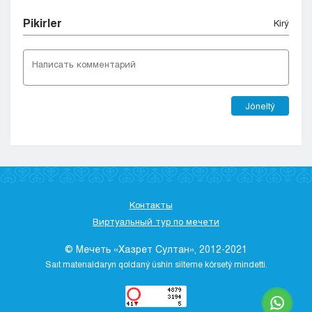
Pіkіrler
Kіrý
Jóneltý
Контакты
Виртуальный тур по мечети
© Мечеть «Хазрет Султан», 2012-2021
Saıt materıaldaryn qoldaný úshіn sіlteme kórsetý mіndettі.