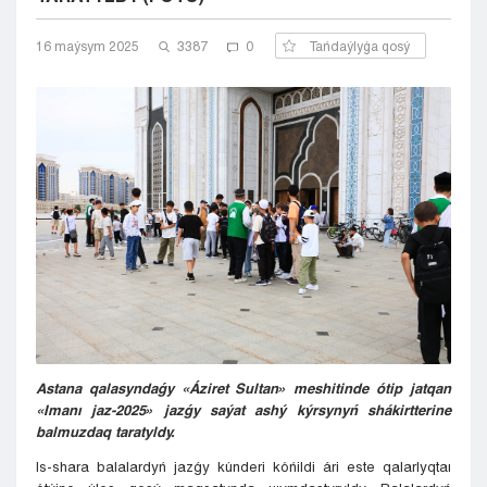
Kyzylorda
16 maýsym 2025
Pavlodar
3387
0
Tańdaýlyǵa qosý
Petropavlovsk
Semeı
Taldykorgan
Taraz
Týrkestan
Ýralsk
Ýst-Kamenogorsk
Shymkent
Astana qalasyndaǵy «Áziret Sultan» meshitinde ótip jatqan
«Imanı jaz-202
5» jazǵy saýat ashý kýrsy
nyń shákirtter
ine
balmuzdaq taratyldy.
Is-shara balalardyń jazǵy kúnderi kóńildi ári este qalarlyqtaı