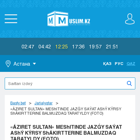
02:47
04:42
12:25
17:36
19:57
21:51
Астана
ҚАЗ
РУС
QAZ
Astana
Almaty
Aktaý
Aktobe
Basty bet
Jańalyqtar
Atyraý
«ÁZIRET SULTAN» MEShITINDE JAZǴY SAÝAT AShÝ KÝRSY
ShÁKIRTTERINE BALMUZDAQ TARATYLDY (FOTO)
Jezkazgan
Karaganda
«ÁZIRET SULTAN» MEShITINDE JAZǴY SAÝAT
Kokshetaý
AShÝ KÝRSY ShÁKIRTTERINE BALMUZDAQ
TARATYLDY (FOTO)
Kostanaı