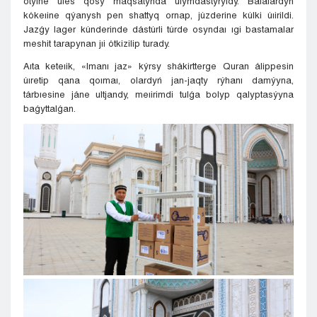
ótýine úles qosý maqsatynda uıymdastyryldy. Balalardyń
kókeıine qýanysh pen shattyq ornap, júzderine kúlki úıirildi.
Jazǵy lager kúnderinde dástúrli túrde osyndaı ıgi bastamalar
meshit tarapynan jıi ótkizilip turady.
Aıta keteıik, «Imanı jaz» kýrsy shákirtterge Quran álippesin
úıretip qana qoımaı, olardyń jan-jaqty rýhanı damýyna,
tárbıesine jáne ultjandy, meıirimdi tulǵa bolyp qalyptasýyna
baǵyttalǵan.