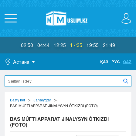
02:50
04:44
12:25
17:35
19:55
21:49
Астана
ҚАЗ
РУС
QAZ
Astana
Almaty
Aktaý
Aktobe
Basty bet
Jańalyqtar
Atyraý
BAS MÚFTI APPARAT JINALYSYN ÓTKIZDI (FOTO)
Jezkazgan
BAS MÚFTI APPARAT JINALYSYN ÓTKIZDI
Karaganda
(FOTO)
Kokshetaý
Kostanaı