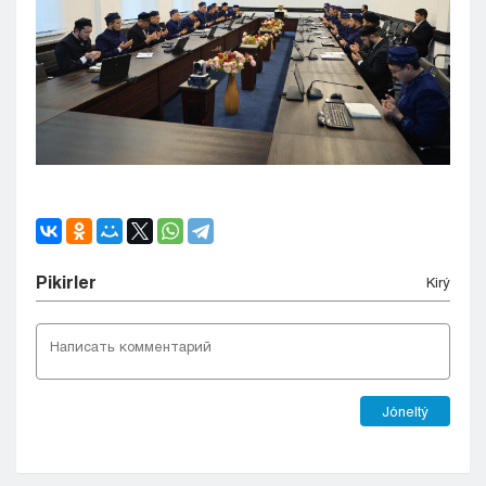
Pіkіrler
Kіrý
Jóneltý