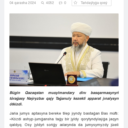
04 qarasha 2024
4052
0
Tańdaýlyǵa qosý
Kyzylorda
Pavlodar
Petropavlovsk
Semeı
Taldykorgan
Taraz
Týrkestan
Ýralsk
Ýst-Kamenogorsk
Shymkent
Búgin Qazaqstan musylmandary dinı basqarmasynyń
tóraǵasy Naýryzbaı qajy Taǵanuly kezekti apparat jınalysyn
ótkizdi.
Jańa jumys aptasyna bereke tilep jıyndy bastaǵan Bas múftı:
«Kózdi ashyp-jumǵansha taǵy bir jyldy qorytyndylaýǵa jaqyn
qaldyq. Osy jyldyń sońǵy aılarynda da jumysymyzdy júıeli