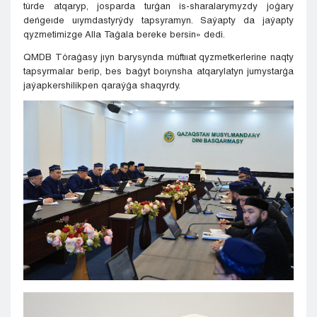
túrde atqaryp, josparda turǵan is-sharalarymyzdy joǵary
deńgeıde uıymdastyrýdy tapsyramyn. Saýapty da jaýapty
qyzmetimizge Alla Taǵala bereke bersin» dedi.
QMDB Tóraǵasy jıyn barysynda múftııat qyzmetkerlerine naqty
tapsyrmalar berip, bes baǵyt boıynsha atqarylatyn jumystarǵa
jaýapkershilikpen qaraýǵa shaqyrdy.