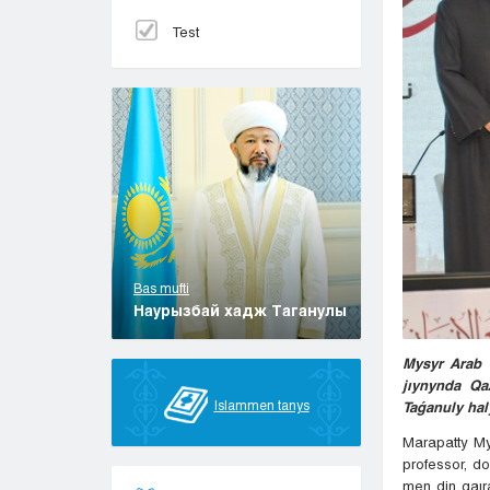
Test
Bas mufti
Наурызбай хадж Таганулы
Mysyr Arab 
jıynynda Qa
Islammen tanys
Taǵanuly hal
Marapatty My
professor, d
men din qaır