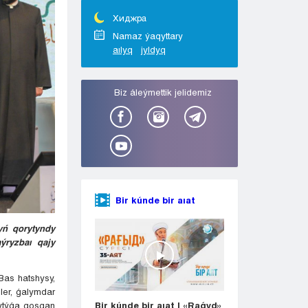
Taraz
Týrkestan
Хиджра
Ýralsk
Namaz ýaqyttary
aılyq
jyldyq
Ýst-Kamenogorsk
Shymkent
Bіz áleýmettіk jelіdemіz
Bir kúnde bir aıat
yń qorytyndy
ýryzbaı qajy
Bas hatshysy,
ler, ǵalymdar
mytýǵa qosqan
Bir kúnde bir aıat | «Raǵyd»