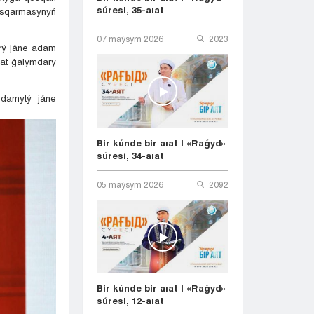
súresi, 35-aıat
asqarmasynyń
07 maýsym 2026
2023
erý jáne adam
ǵat ǵalymdary
 damytý jáne
Bir kúnde bir aıat | «Raǵyd»
súresi, 34-aıat
05 maýsym 2026
2092
Bir kúnde bir aıat | «Raǵyd»
súresi, 12-aıat