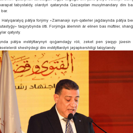
 marapat tabystaldy, olardyń qatarynda Qazaqstan musylmandary dinı b
bar.
, II Halyqaralyq pátýa forýmy «Zamanaýı syn-qaterler jaǵdaıynda pátýa b
utastyǵy» taqyrybynda ótti. Forýmǵa álemniń ár elinen bas múftıler, sharı
lar qatysty.
ıynda pátýa ınstıtýttarynyń qoǵamdaǵy róli, zeket pen ýaqyp júıesin
selelerdi sheshýdegi dinı ınstıtýttardyń jaýapkershiligi talqylandy.