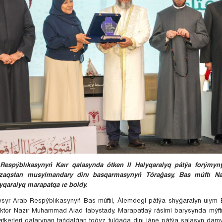
Respýblıkasynyń Kaır qalasynda ótken II Halyqaralyq pátýa forýmyn
zaqstan musylmandary dinı basqarmasynyń Tóraǵasy, Bas múftı Na
yqaralyq marapatqa ıe boldy.
syr Arab Respýblıkasynyń Bas múftıi, Álemdegi pátýa shyǵaratyn uıym 
oktor Nazır Muhammad Aıad tabystady. Marapattaý rásimi barysynda mýftı
atkerleri qatarynan tańdalǵan toǵyz tulǵaǵa dinı jáne pátýa salasyn da