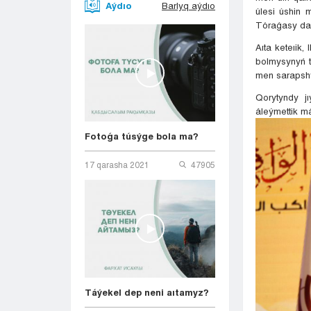
Aýdıo
Barlyq aýdıo
úlesi úshin
Tóraǵasy da 
Aıta keteıik
bolmysynyń t
men sarapshy
Qorytyndy j
áleýmettik má
Fotoǵa túsýge bola ma?
17 qarasha 2021
47905
Táýekel dep neni aıtamyz?