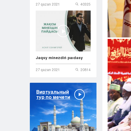
27 qazan 2021
40325
Jaqsy minezdiń paıdasy
27 qazan 2021
20814
Виртуальный
тур по мечети