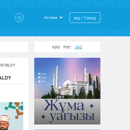
Астана
Kіrý / Tіrkelý
Astana
Almaty
Aktaý
ҚАЗ
РУС
QAZ
Aktobe
Atyraý
YSTALDY
Jezkazgan
Karaganda
ALDY
Kokshetaý
Kostanaı
Kyzylorda
Pavlodar
Petropavlovsk
Semeı
Taldykorgan