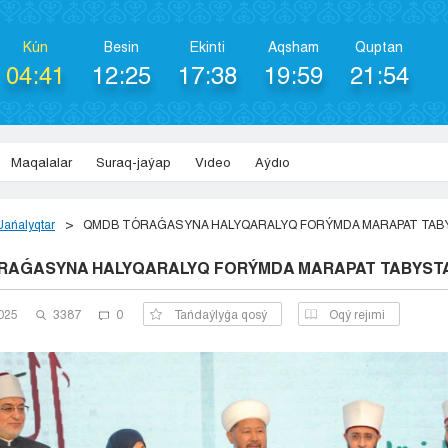
Kún
Besіn
Ekіntі
Aqsham
Quptan
04:41
12:25
17:38
19:59
21:54
Maqalalar
Suraq-jaýap
Vıdeo
Aýdıo
Jańalyqtar
QMDB TÓRAǴASYNA HALYQARALYQ FORÝMDA MARAPAT TAB
RAǴASYNA HALYQARALYQ FORÝMDA MARAPAT TABYST
2025
3387
0
Tańdaýlyǵa qosý
Оqý rejımi