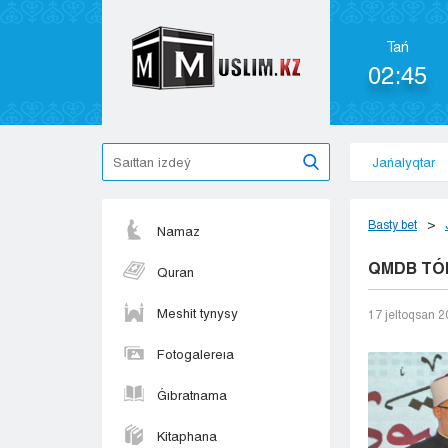
Tań
02:45
Jańalyqtar
Basty bet
Namaz
QMDB TÓ
Quran
Meshit tynysy
17 jeltoqsan 
Fotogalereıa
Ǵıbratnama
Kitaphana