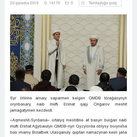
20 qarasha 2019
14170
0
Tańdaýlyǵa qosý
Kyzylorda
Pavlodar
Petropavlovsk
Semeı
Taldykorgan
Taraz
Týrkestan
Ýralsk
Ýst-Kamenogorsk
Shymkent
Syr óńirine arnaıy saparmen kelgen QMDB tóraǵasynyń
orynbasary, naıb múftı Ershat qajy Ońǵarov meshit
jamaǵatymen kezdesti.
«Aqmeshit-Syrdarııa» ortalyq meshitine at basyn burǵan naıb
múftı Ershat Aǵybaıulyn QMDB-nyń Qyzylorda oblysy boıynsha
bas ımamy Bolatbek Ulasqanuly quptan namazynan keıin jańa