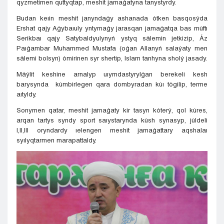
qyzmetimen quttyqtap, meshit jamaǵatyna tanystyrdy.
Budan keıin meshit janyndaǵy ashanada ótken basqosýda
Ershat qajy Aǵybaıuly yntymaǵy jarasqan jamaǵatqa bas múftı
Serikbaı qajy Satybaldyulynyń ystyq sálemin jetkizip, Áz
Paıǵambar Muhammed Mustafa (oǵan Allanyń salaýaty men
sálemi bolsyn) ómirinen syr shertip, Islam tarıhyna sholý jasady.
Máýlit keshine arnalyp uıymdastyrylǵan berekeli kesh
barysynda kúmbirlegen qara dombyradan kúı tógilip, terme
aıtyldy.
Sonymen qatar, meshit jamaǵaty kir tasyn kóterý, qol kúres,
arqan tartys syndy sport saıystarynda kúsh synasyp, júldeli
I,II,III oryndardy ıelengen meshit jamaǵattary aqshalaı
syılyqtarmen marapattaldy.