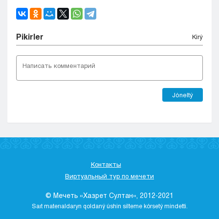
Pіkіrler
Kіrý
Jóneltý
Контакты
Виртуальный тур по мечети
© Мечеть «Хазрет Султан», 2012-2021
Saıt materıaldaryn qoldaný úshіn sіlteme kórsetý mіndettі.