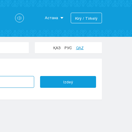
Астана
Kіrý / Tіrkelý
Astana
Almaty
Aktaý
ҚАЗ
РУС
QAZ
Aktobe
Atyraý
Jezkazgan
Karaganda
Izdeý
Kokshetaý
Kostanaı
Kyzylorda
Pavlodar
Petropavlovsk
Semeı
Taldykorgan