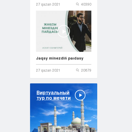
27 qazan 2021
40390
Jaqsy minezdiń paıdasy
27 qazan 2021
20879
Виртуальный
тур по мечети