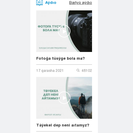
Aýdıo
Barlyq aýdıo
Fotoǵa túsýge bola ma?
17 qarasha 2021
48102
Táýekel dep neni aıtamyz?