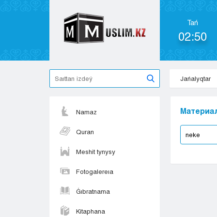
Tań
02:50
Jańalyqtar
Материал
Namaz
Quran
Meshit tynysy
Fotogalereıa
Ǵıbratnama
Kitaphana