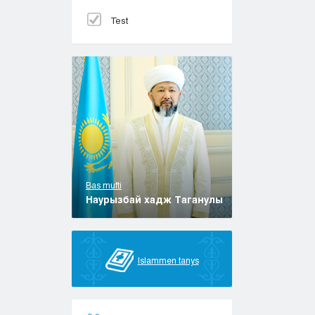
Test
Bas mufti
Наурызбай хадж Таганулы
Islammen tanys