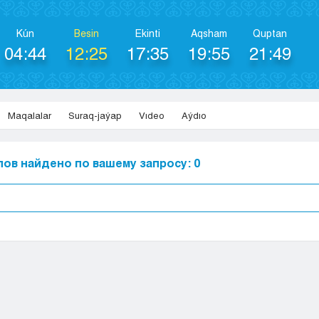
Kún
Besіn
Ekіntі
Aqsham
Quptan
04:44
12:25
17:35
19:55
21:49
Maqalalar
Suraq-jaýap
Vıdeo
Aýdıo
ов найдено по вашему запросу: 0