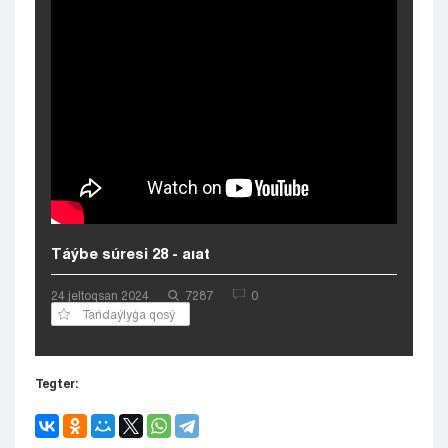
Kyzylorda
Pavlodar
Petropavlovsk
Semeı
Taldykorgan
Taraz
Týrkestan
Ýralsk
Ýst-Kamenogorsk
Shymkent
Táýbe súresi 28 - aıat
24 jeltoqsan 2024
7287
0
Tańdaýlyǵa qosý
Tegter: