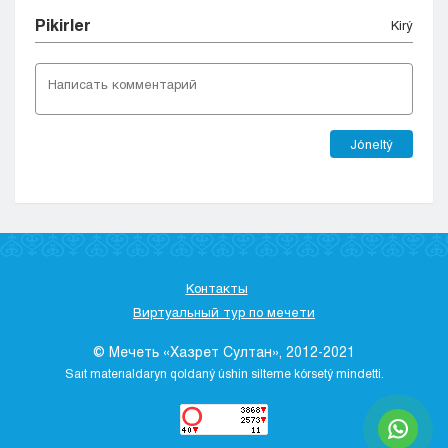
Pіkіrler
Kіrý
Jóneltý
Контакты
Виртуальный тур по мечети
© Мечеть «Хазрет Султан», 2012-2021
Saıt materıaldaryn qoldaný úshіn sіlteme kórsetý mіndettі.