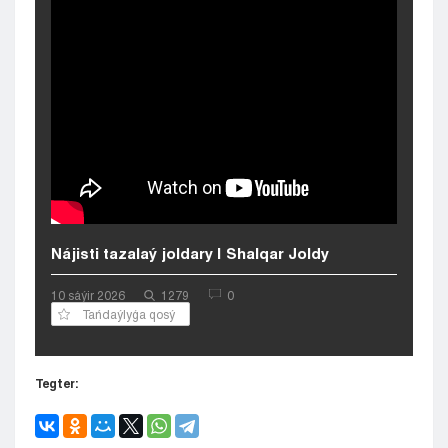
Kyzylorda
Pavlodar
Petropavlovsk
Semeı
Taldykorgan
Taraz
Týrkestan
Ýralsk
Ýst-Kamenogorsk
Shymkent
Nájisti tazalaý joldary | Shalqar Joldy
10 sáýіr 2026
1279
0
Tańdaýlyǵa qosý
Tegter: