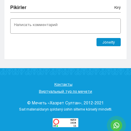
Pіkіrler
Kіrý
Jóneltý
Контакты
Виртуальный тур по мечети
© Мечеть «Хазрет Султан», 2012-2021
Saıt materıaldaryn qoldaný úshіn sіlteme kórsetý mіndettі.