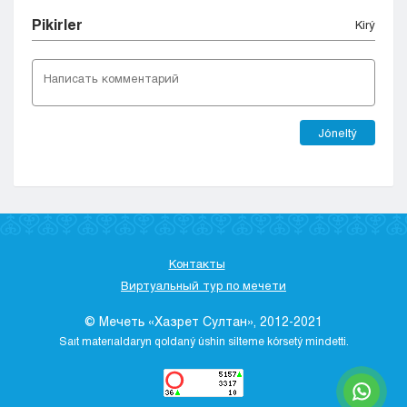
Pіkіrler
Kіrý
Jóneltý
Контакты
Виртуальный тур по мечети
© Мечеть «Хазрет Султан», 2012-2021
Saıt materıaldaryn qoldaný úshіn sіlteme kórsetý mіndettі.