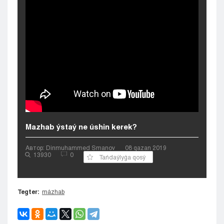
Kyzylorda
Pavlodar
Petropavlovsk
Semeı
Taldykorgan
Taraz
Týrkestan
Ýralsk
Ýst-Kamenogorsk
Shymkent
Mazhab ýstaý ne úshin kerek?
Автор: Dinmuhammed Smanov
08 qazan 2019
13930
0
Tańdaýlyǵa qosý
Tegter:
mázhab