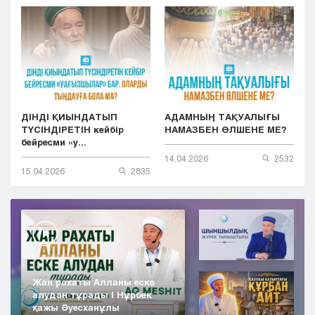
ДІНДІ ҚИЫНДАТЫП
АДАМНЫҢ ТАҚУАЛЫҒЫ
ТҮСІНДІРЕТІН кейбір
НАМАЗБЕН ӨЛШЕНЕ МЕ?
бейресми «у...
14.04.2026
2532
15.04.2026
2835
Жан рахаты Алланы еске
алудан тұрады | Нұрбек
қажы Әуесханұлы