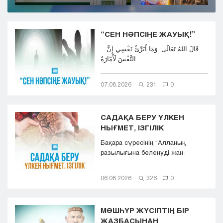
“СЕН НӘПСІҢЕ ЖАУЫҚ!”
قَالَ اللهُ تَعَالَى: وَمَٓا اُبَرِّئُ نَفْسِي إِنَّ
النَّفْسَ لَأَمَّارَةٌ...
07.08.2026
231
0
САДАҚА БЕРУ ҮЛКЕН
НЫҒМЕТ, ІЗГІЛІК
Бақара сүресінің “Aлланың
разылығына бөленуді жан-
тәнімен қалап және
көкіректерінд...
06.08.2026
326
0
МӘШҺҮР ЖҮСІПТІҢ БІР
ЖАЗБАСЫНАН