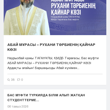
Кызылорда
Павлодар
Петропавловск
Семей
Талдыкорган
Тараз
Туркестан
АБАЙ МҰРАСЫ – РУХАНИ ТӘРБИЕНІҢ ҚАЙНАР
Уральск
КӨЗІ
Усть-Каменогорск
Шымкент
Наурызбай қажы ТАҒАНҰЛЫ, ҚМДБ Төрағасы, Бас мүфти
АБАЙ МҰРАСЫ – РУХАНИ ТӘРБИЕНІҢ ҚАЙНАР КӨЗІ
Ардақты ағайын! Баршаңызды Абай күнімен...
38
0
БАС МҮФТИ ТҮРКИЯДА БІЛІМ АЛЫП ЖАТҚАН
СТУДЕНТТЕРМЕ...
06 тамыз 2026