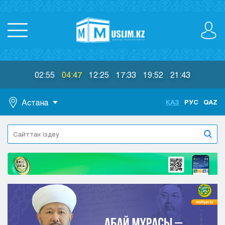
02:55
04:47
12:25
17:33
19:52
21:43
Астана
ҚАЗ
РУС
QAZ
Астана
Алматы
Актау
Актобе
Атырау
Жезказган
Караганда
Кокшетау
Костанай