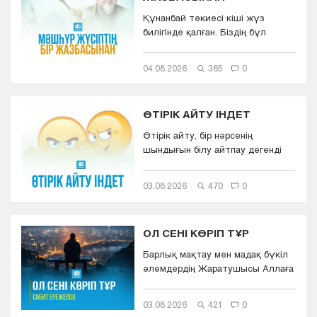
Құнанбай тәкиесі кіші жүз
билігінде қалған. Біздің бұл
қазақта тасқа таңба басқандай ...
04.08.2026
365
0
ӨТІРІК АЙТУ ІНДЕТ
Өтірік айту, бір нәрсенің
шындығын білу айтпау дегенді
білдіреді. Өтірік айту,
мылқаулық...
03.08.2026
470
0
ОЛ СЕНІ КӨРІП ТҰР
Барлық мақтау мен мадақ бүкіл
әлемдердің Жаратушысы Аллаға
болсын. Оның игілігі мен сәле...
03.08.2026
421
0