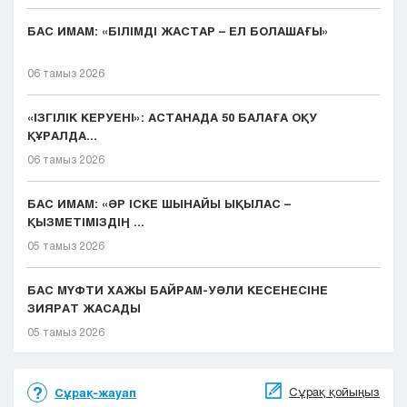
БАС ИМАМ: «БІЛІМДІ ЖАСТАР – ЕЛ БОЛАШАҒЫ»
06 тамыз 2026
«ІЗГІЛІК КЕРУЕНІ»: АСТАНАДА 50 БАЛАҒА ОҚУ
ҚҰРАЛДА...
06 тамыз 2026
БАС ИМАМ: «ӘР ІСКЕ ШЫНАЙЫ ЫҚЫЛАС –
ҚЫЗМЕТІМІЗДІҢ ...
05 тамыз 2026
БАС МҮФТИ ХАЖЫ БАЙРАМ-УӘЛИ КЕСЕНЕСІНЕ
ЗИЯРАТ ЖАСАДЫ
05 тамыз 2026
Сұрақ қойыңыз
Сұрақ-жауап