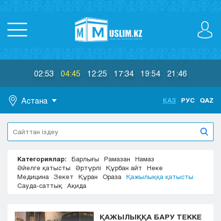
02:53
04:45
12:25
17:34
19:54
21:46
Астана
ҚАЗ
РУС
QAZ
Астана
Алматы
Актау
Категориялар:
Барлығы
Рамазан
Намаз
Актобе
Әйелге қатысты
Әртүрлі
Құрбан айт
Неке
Атырау
Медицина
Зекет
Құран
Ораза
Қажылыққа қатысты
Жезказган
Сауда-саттық
Ақида
Караганда
Кокшетау
ҚАЖЫЛЫҚҚА БАРУ ТЕККЕ
Костанай