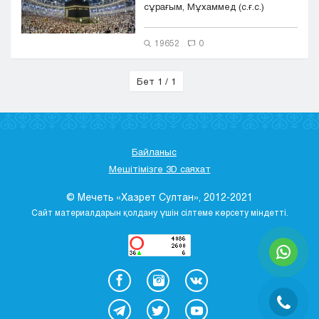
сұрағым, Мұхаммед (с.ғ.с.)
пйағамбарымыз өмірінде қанша...
19652
0
Бет 1 / 1
Байланыс
Мешітімізге 3D саяхат
© Мечеть «Хазрет Султан», 2012-2021
Сайт материалдарын қолдану үшін сілтеме көрсету міндетті.