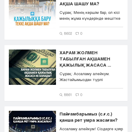
АҚША ШАШУ МА?
Кызылорда
Сұрақ: Менің көршім бар, ол кісі
Павлодар
менің жұма күндерінде мешітке
Петропавловск
баратынымды қаламайды. Б...
Семей
8602
0
Талдыкорган
Тараз
Туркестан
ХАРАМ ЖОЛМЕН
Уральск
ТАБЫЛҒАН АҚШАМЕН
Усть-Каменогорск
ҚАЖЫЛЫҚ ЖАСАСА ...
Шымкент
Сұрақ: Ассаламу алейкум.
Жастайымыздан түрлі
жұмыстарға жалданып, тіршілік
қуып, сан тү...
8861
0
Пайғамбарымыз (с.ғ.с.)
қанша рет умра жасаған?
Ассаламу алейкум! Сіздерге қояр