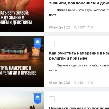
знанием, поклонением и дей
Живая вера - это вера, которая о
пост...
06 ноябрь 2025
1607
0
Как очистить намерение в из
религии и призыве
Знание - одно из величайших пок
оно м...
05 ноябрь 2025
1531
0
Признаки принятого поклон