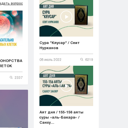
адать вопрос
Сура "Кяусар" / Сеит
Нурканов
08 июль 2022
6219
ДОНОРСТВА
ЛЕТОК
2337
Аят дня / 155-156 аяты
суры «аль-Бакара» /
Санху...