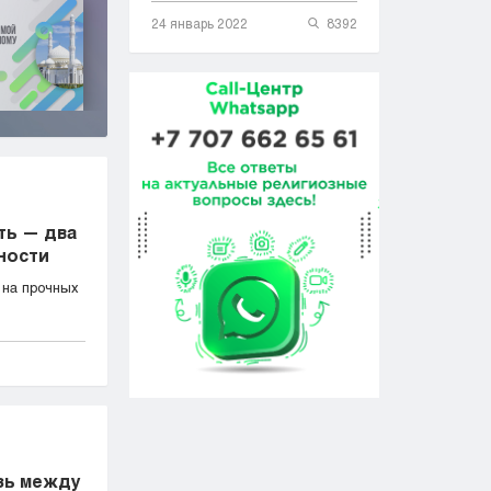
24 январь 2022
8392
ть — два
ности
на прочных
язь между