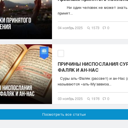
Ни один человек не может знать н
принят...
04 ноябрь 2025
1573
0
ПРИЧИНЫ НИСПОСЛАНИЯ СУР
ФАЛЯК И АН-НАС
Суры аль-Фаляк (рассвет) и ан-Нас (
называются «аль-Му‘аввиза...
03 ноябрь 2025
1976
0
Посмотреть все статьи