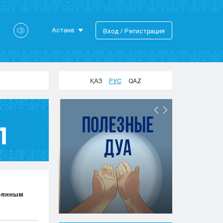
Астана
Вход / Регистрация
Астана
Алматы
Актау
ҚАЗ
РУС
QAZ
Актобе
Атырау
Жезказган
Караганда
Кокшетау
Костанай
Кызылорда
Павлодар
Петропавловск
оянным
Семей
Талдыкорган