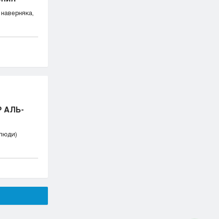
аверняка,
 АЛЬ-
люди)