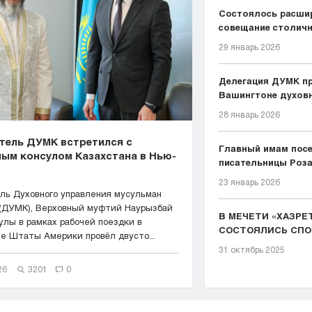
Состоялось расши
совещание столич
имамов...
29 январь 2026
Делегация ДУМК пр
Вашингтоне духовн
28 январь 2026
тель ДУМК встретился с
Главный имам пос
ным консулом Казахстана в Нью-
писательницы Роза
23 январь 2026
ль Духовного управления мусульман
 (ДУМК), Верховный муфтий Наурызбай
В МЕЧЕТИ «ХАЗРЕ
лы в рамках рабочей поездки в
СОСТОЯЛИСЬ СП
е Штаты Америки провёл двусто...
СО...
31 октябрь 2025
26
3201
0