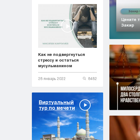
Цените т
Закир
Как не подвергнуться
стрессу и остаться
мусульманином
28 январь 2022
8482
Виртуальный
тур по мечети