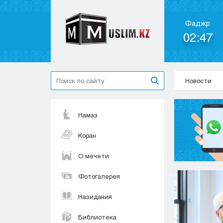
Фаджр
02:47
Новости
Намаз
Коран
О мечети
Фотогалерея
Назидания
Библиотека