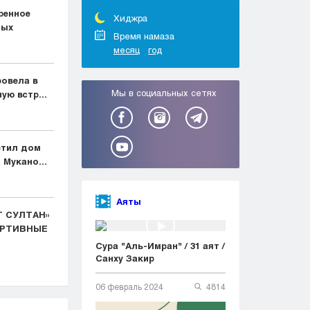
Тараз
ренное
Туркестан
Хиджра
ных
Уральск
Время намаза
месяц
год
Усть-Каменогорск
Шымкент
овела в
Мы в социальных сетях
ую встр...
етил дом
 Мукано...
Аяты
Т СУЛТАН»
ОРТИВНЫЕ
Сура "Аль-Имран" / 31 аят /
Санху Закир
06 февраль 2024
4814