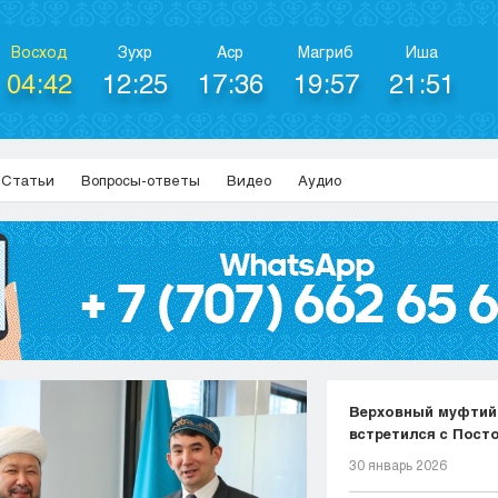
Восход
Зухр
Аср
Магриб
Иша
04:42
12:25
17:36
19:57
21:51
Статьи
Вопросы-ответы
Видео
Аудио
Верховный муфтий
встретился с Пост
представ...
30 январь 2026