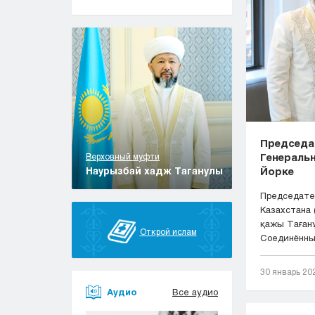
Председа
Генераль
Верховный муфти
Наурызбай хадж Таганулы
Йорке
Председате
Казахстана
қажы Тағанұ
Открой ислам
Соединённы
30 январь 20
Аудио
Все аудио