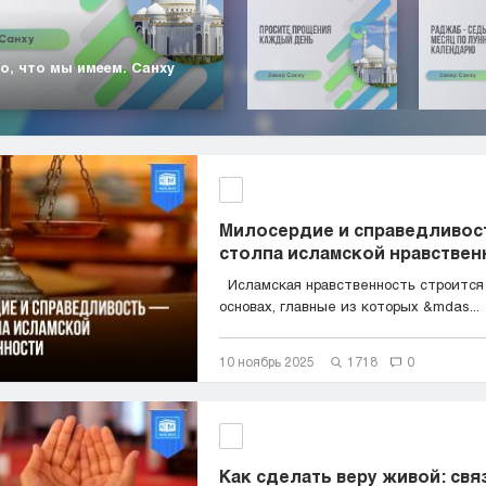
о, что мы имеем. Санху
Милосердие и справедливос
столпа исламской нравствен
Исламская нравственность строится 
основах, главные из которых &mdas...
10 ноябрь 2025
1718
0
Как сделать веру живой: св