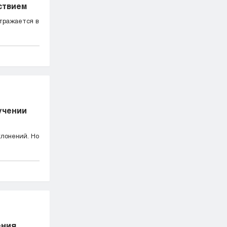
ствием
тражается в
учении
лонений. Но
ения