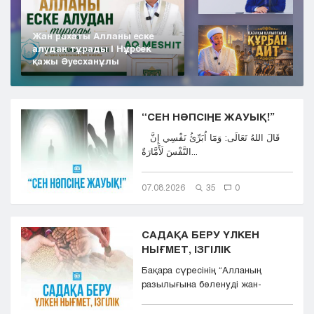
Жан рахаты Алланы еске
алудан тұрады | Нұрбек
қажы Әуесханұлы
“СЕН НӘПСІҢЕ ЖАУЫҚ!”
قَالَ اللهُ تَعَالَى: وَمَٓا اُبَرِّئُ نَفْسِي إِنَّ
النَّفْسَ لَأَمَّارَةٌ...
07.08.2026
35
0
САДАҚА БЕРУ ҮЛКЕН
НЫҒМЕТ, ІЗГІЛІК
Бақара сүресінің “Aлланың
разылығына бөленуді жан-
тәнімен қалап және
көкіректерінд...