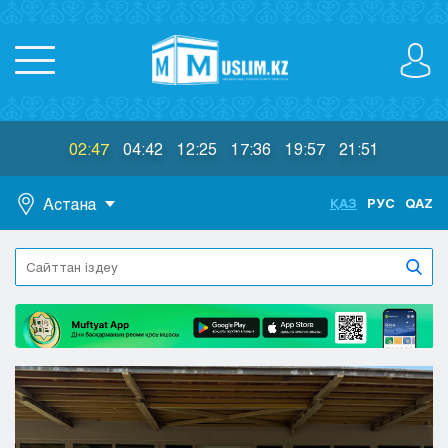
02:47
04:42
12:25
17:36
19:57
21:51
Астана
ҚАЗ
РУС
QAZ
Астана
Алматы
Актау
Актобе
Атырау
Жезказган
Караганда
Кокшетау
Костанай