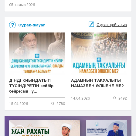
05 тамыз 2026
Сұрақ қойыңыз
Сұрақ-жауап
ДІНДІ ҚИЫНДАТЫП
АДАМНЫҢ ТАҚУАЛЫҒЫ
ТҮСІНДІРЕТІН кейбір
НАМАЗБЕН ӨЛШЕНЕ МЕ?
бейресми «у...
14.04.2026
2492
15.04.2026
2780