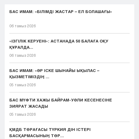
БАС ИМАМ: «БІЛІМДІ ЖАСТАР – ЕЛ БОЛАШАҒЫ»
06 тамыз 2026
«ІЗГІЛІК КЕРУЕНІ»: АСТАНАДА 50 БАЛАҒА ОҚУ
ҚҰРАЛДА...
06 тамыз 2026
БАС ИМАМ: «ӘР ІСКЕ ШЫНАЙЫ ЫҚЫЛАС –
ҚЫЗМЕТІМІЗДІҢ ...
05 тамыз 2026
БАС МҮФТИ ХАЖЫ БАЙРАМ-УӘЛИ КЕСЕНЕСІНЕ
ЗИЯРАТ ЖАСАДЫ
05 тамыз 2026
ҚМДБ ТӨРАҒАСЫ ТҮРКИЯ ДІН ІСТЕРІ
БАСҚАРМАСЫНЫҢ ТӨР...