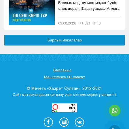
Барлық мақтау мен мадақ бүкіл
әлемдердің Жаратушысы Аллаға
болсын. Оның игілігі мен сәле...
03.08.2026
321
0
Барлық мақалалар
Байланыс
Мешітімізге 3D саяхат
© Мечеть «Хазрет Султан», 2012-2021
Сайт материалдарын қолдану үшін сілтеме көрсету міндетті.