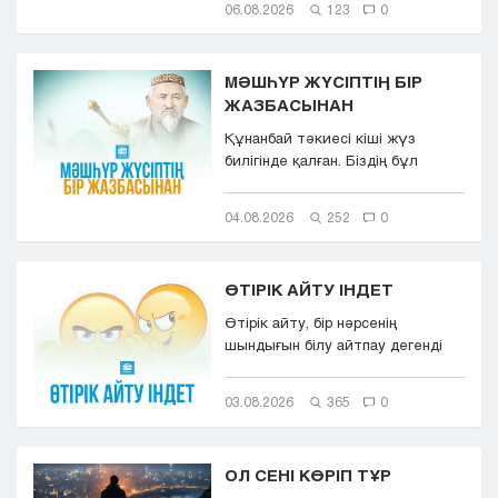
06.08.2026
123
0
МӘШҺҮР ЖҮСІПТІҢ БІР
ЖАЗБАСЫНАН
Құнанбай тәкиесі кіші жүз
билігінде қалған. Біздің бұл
қазақта тасқа таңба басқандай ...
04.08.2026
252
0
ӨТІРІК АЙТУ ІНДЕТ
Өтірік айту, бір нәрсенің
шындығын білу айтпау дегенді
білдіреді. Өтірік айту,
мылқаулық...
03.08.2026
365
0
ОЛ СЕНІ КӨРІП ТҰР