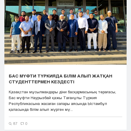
Кызылорда
Павлодар
Петропавловск
Семей
Талдыкорган
Тараз
Туркестан
Уральск
Усть-Каменогорск
Шымкент
БАС МҮФТИ ТҮРКИЯДА БІЛІМ АЛЫП ЖАТҚАН
СТУДЕНТТЕРМЕН КЕЗДЕСТІ
Қазақстан мұсылмандары діни басқармасының төрағасы,
Бас мүфти Наурызбай қажы Тағанұлы Түркия
Республикасына жасаған сапары аясында Ыстамбұл
қаласында білім алып жүрген мү...
87
0